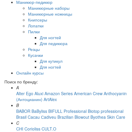
Маникюр-педикюр
Маникюрные наборы
Маникюрные ножницы
Книпсеры
Лопатки
Пилки
Для ногтей
Для педикюра
Резцы
Кусачки
Для кутикул
Для ногтей
Онлайн курсы
Поиск по бренду:
A
Alter Ego
Aluxi
Amazon Series
American Crew
Anthocyanin
(Антоцианин)
ArtAlex
B
BABOR
BaByliss
BIFULL Professional
Biotop professional
Brasil Cacau Сadiveu
Brazilian Blowout
Byothea Skin Care
C
CHI
Corioliss
CULT.O