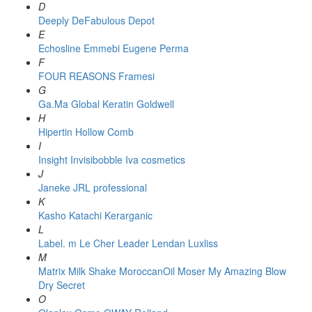
D
Deeply
DeFabulous
Depot
E
Echosline
Emmebi
Eugene Perma
F
FOUR REASONS
Framesi
G
Ga.Ma
Global Keratin
Goldwell
H
Hipertin
Hollow Comb
I
Insight
Invisibobble
Iva cosmetics
J
Janeke
JRL professional
K
Kasho
Katachi
Kerarganic
L
Label. m
Le Cher
Leader
Lendan
Luxliss
M
Matrix
Milk Shake
MoroccanOil
Moser
My Amazing Blow
Dry Secret
O