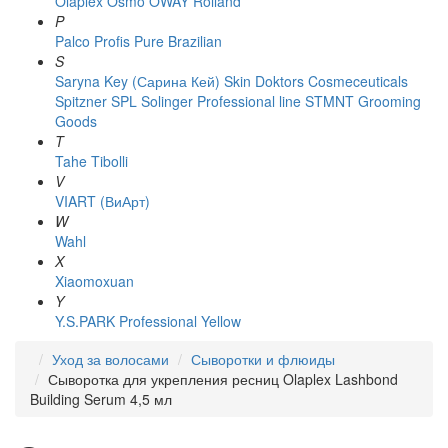
Olaplex
Osmo
OWAY Rolland
P
Palco
Profis
Pure Brazilian
S
Saryna Key (Сарина Кей)
Skin Doktors Cosmeceuticals
Spitzner
SPL Solinger Professional line
STMNT Grooming
Goods
T
Tahe
Tibolli
V
VIART (ВиАрт)
W
Wahl
X
Xiaomoxuan
Y
Y.S.PARK Professional
Yellow
Уход за волосами
Сыворотки и флюиды
Сыворотка для укрепления ресниц Olaplex Lashbond
Building Serum 4,5 мл