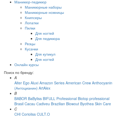
Маникюр-педикюр
Маникюрные наборы
Маникюрные ножницы
Книпсеры
Лопатки
Пилки
Для ногтей
Для педикюра
Резцы
Кусачки
Для кутикул
Для ногтей
Онлайн курсы
Поиск по бренду:
A
Alter Ego
Aluxi
Amazon Series
American Crew
Anthocyanin
(Антоцианин)
ArtAlex
B
BABOR
BaByliss
BIFULL Professional
Biotop professional
Brasil Cacau Сadiveu
Brazilian Blowout
Byothea Skin Care
C
CHI
Corioliss
CULT.O