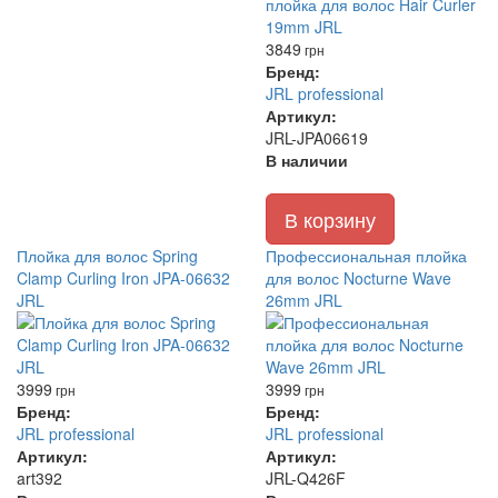
3849
грн
Бренд:
JRL professional
Артикул:
JRL-JPA06619
В наличии
В корзину
Плойка для волос Spring
Профессиональная плойка
Clamp Curling Iron JPA-06632
для волос Nocturne Wave
JRL
26mm JRL
3999
3999
грн
грн
Бренд:
Бренд:
JRL professional
JRL professional
Артикул:
Артикул:
art392
JRL-Q426F