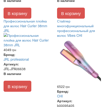
В наличии
В наличии
В корзину
В корзину
Профессиональная плойка
Стайлер
для волос Hair Curler 38mm
многофункциональный
JRL
профессиональный для
волос Vibes CHI
4049
грн
Бренд:
JRL professional
Артикул:
JRL-JPA06638
В наличии
В корзину
6522
грн
Бренд:
CHI
Артикул:
b00095405