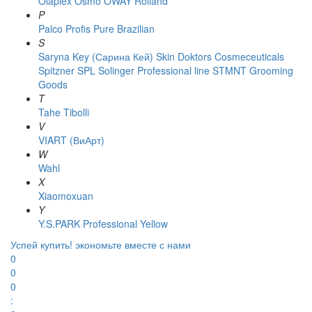
Olaplex
Osmo
OWAY Rolland
P
Palco
Profis
Pure Brazilian
S
Saryna Key (Сарина Кей)
Skin Doktors Cosmeceuticals
Spitzner
SPL Solinger Professional line
STMNT Grooming
Goods
T
Tahe
Tibolli
V
VIART (ВиАрт)
W
Wahl
X
Xiaomoxuan
Y
Y.S.PARK Professional
Yellow
Успей купить!
экономьте вместе с нами
0
0
0
: