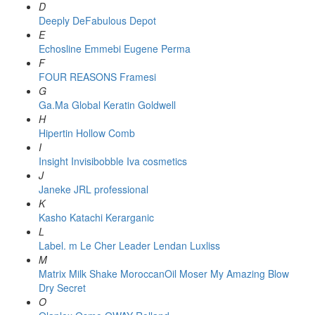
D
Deeply
DeFabulous
Depot
E
Echosline
Emmebi
Eugene Perma
F
FOUR REASONS
Framesi
G
Ga.Ma
Global Keratin
Goldwell
H
Hipertin
Hollow Comb
I
Insight
Invisibobble
Iva cosmetics
J
Janeke
JRL professional
K
Kasho
Katachi
Kerarganic
L
Label. m
Le Cher
Leader
Lendan
Luxliss
M
Matrix
Milk Shake
MoroccanOil
Moser
My Amazing Blow
Dry Secret
O