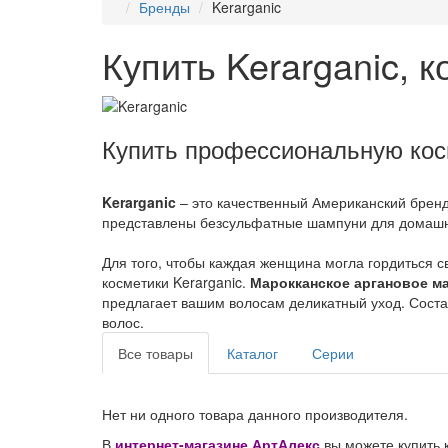
Бренды
Kerarganic
Купить Kerarganic, 
Купить профессиональную косм
Kerarganic
– это качественный Американский бренд
представлены безсульфатные шампуни для домашне
Для того, чтобы каждая женщина могла гордиться 
косметики Kerarganic.
Марокканское аргановое м
предлагает вашим волосам деликатный уход. Соста
волос.
Все товары
Каталог
Серии
Нет ни одного товара данного производителя.
В
интернет-магазине АртАлекс
вы можете купить 