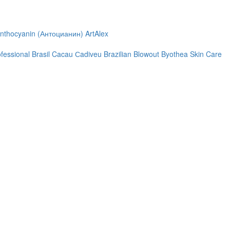
nthocyanin (Антоцианин)
ArtAlex
ofessional
Brasil Cacau Сadiveu
Brazilian Blowout
Byothea Skin Care