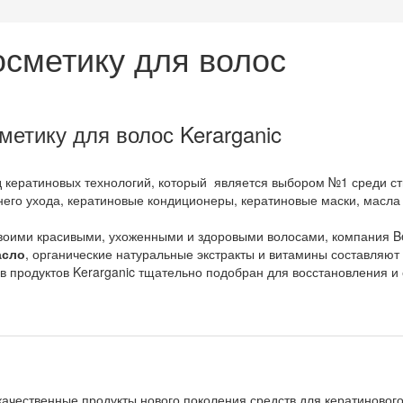
косметику для волос
етику для волос Kerarganic
 кератиновых технологий, который является выбором №1 среди ст
го ухода, кератиновые кондиционеры, кератиновые маски, масла 
своими красивыми, ухоженными и здоровыми волосами, компания B
асло
, органические натуральные экстракты и витамины составляют 
в продуктов Kerarganic тщательно подобран для восстановления и 
качественные продукты нового поколения средств для кератиновог