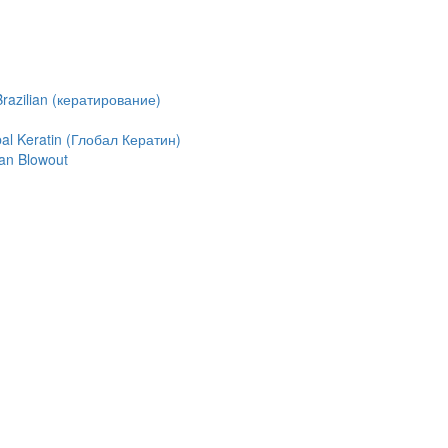
azilian (кератирование)
l Keratin (Глобал Кератин)
an Blowout