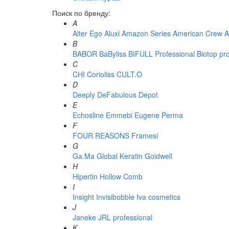
Поиск по бренду:
A
Alter Ego
Aluxi
Amazon Series
American Crew
A
B
BABOR
BaByliss
BIFULL Professional
Biotop pr
C
CHI
Corioliss
CULT.O
D
Deeply
DeFabulous
Depot
E
Echosline
Emmebi
Eugene Perma
F
FOUR REASONS
Framesi
G
Ga.Ma
Global Keratin
Goldwell
H
Hipertin
Hollow Comb
I
Insight
Invisibobble
Iva cosmetics
J
Janeke
JRL professional
K