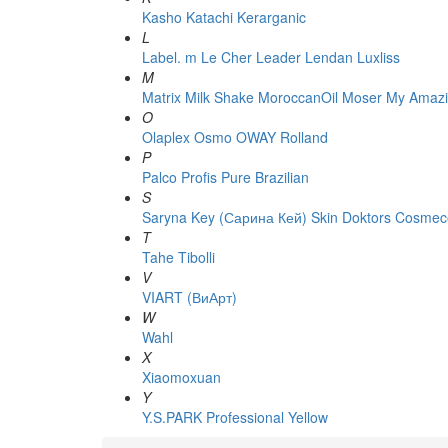
Kasho
Katachi
Kerarganic
L
Label. m
Le Cher
Leader
Lendan
Luxliss
M
Matrix
Milk Shake
MoroccanOil
Moser
My Amazi
O
Olaplex
Osmo
OWAY Rolland
P
Palco
Profis
Pure Brazilian
S
Saryna Key (Сарина Кей)
Skin Doktors Cosmece
T
Tahe
Tibolli
V
VIART (ВиАрт)
W
Wahl
X
Xiaomoxuan
Y
Y.S.PARK Professional
Yellow