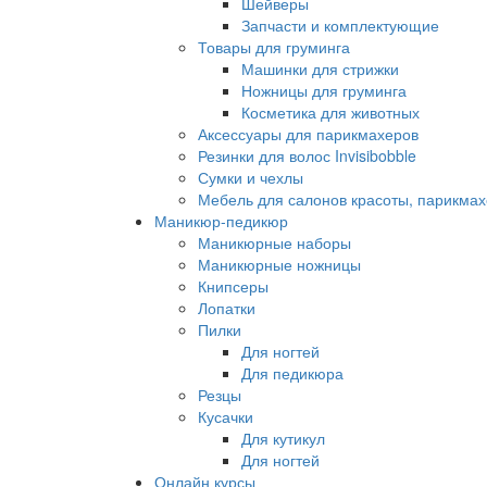
Шейверы
Запчасти и комплектующие
Товары для груминга
Машинки для стрижки
Ножницы для груминга
Косметика для животных
Аксессуары для парикмахеров
Резинки для волос Invisibobble
Сумки и чехлы
Мебель для салонов красоты, парикмах
Маникюр-педикюр
Маникюрные наборы
Маникюрные ножницы
Книпсеры
Лопатки
Пилки
Для ногтей
Для педикюра
Резцы
Кусачки
Для кутикул
Для ногтей
Онлайн курсы