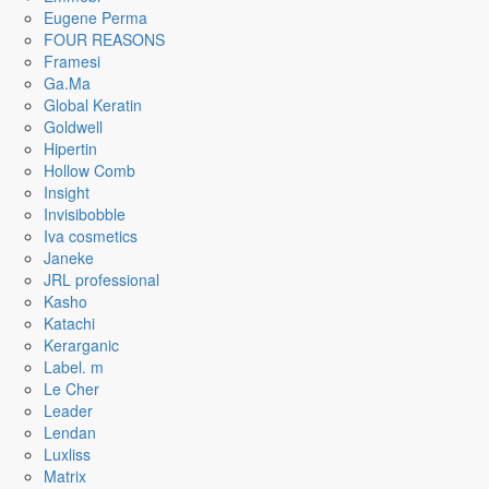
Eugene Perma
FOUR REASONS
Framesi
Ga.Ma
Global Keratin
Goldwell
Hipertin
Hollow Comb
Insight
Invisibobble
Iva cosmetics
Janeke
JRL professional
Kasho
Katachi
Kerarganic
Label. m
Le Cher
Leader
Lendan
Luxliss
Matrix