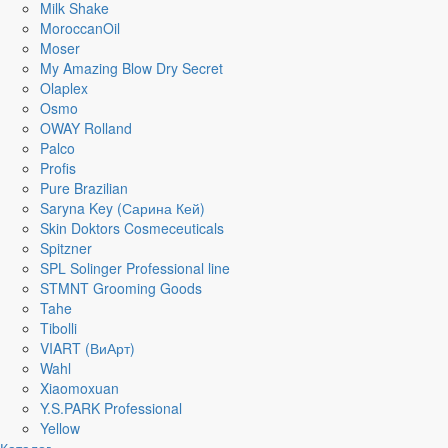
Milk Shake
MoroccanOil
Moser
My Amazing Blow Dry Secret
Olaplex
Osmo
OWAY Rolland
Palco
Profis
Pure Brazilian
Saryna Key (Сарина Кей)
Skin Doktors Cosmeceuticals
Spitzner
SPL Solinger Professional line
STMNT Grooming Goods
Tahe
Tibolli
VIART (ВиАрт)
Wahl
Xiaomoxuan
Y.S.PARK Professional
Yellow
Каталог