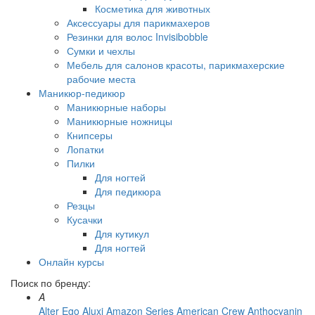
Косметика для животных
Аксессуары для парикмахеров
Резинки для волос Invisibobble
Сумки и чехлы
Мебель для салонов красоты, парикмахерские
рабочие места
Маникюр-педикюр
Маникюрные наборы
Маникюрные ножницы
Книпсеры
Лопатки
Пилки
Для ногтей
Для педикюра
Резцы
Кусачки
Для кутикул
Для ногтей
Онлайн курсы
Поиск по бренду:
A
Alter Ego
Aluxi
Amazon Series
American Crew
Anthocyanin