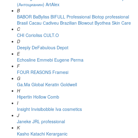
(Антоцианин)
ArtAlex
B
BABOR
BaByliss
BIFULL Professional
Biotop professional
Brasil Cacau Сadiveu
Brazilian Blowout
Byothea Skin Care
C
CHI
Corioliss
CULT.O
D
Deeply
DeFabulous
Depot
E
Echosline
Emmebi
Eugene Perma
F
FOUR REASONS
Framesi
G
Ga.Ma
Global Keratin
Goldwell
H
Hipertin
Hollow Comb
I
Insight
Invisibobble
Iva cosmetics
J
Janeke
JRL professional
K
Kasho
Katachi
Kerarganic