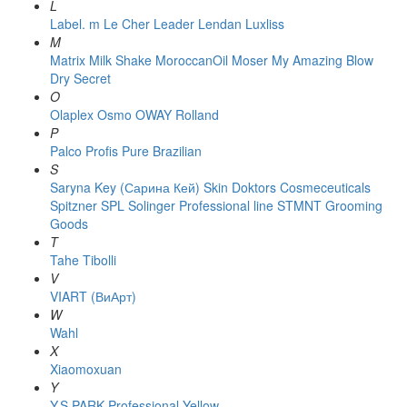
L
Label. m
Le Cher
Leader
Lendan
Luxliss
M
Matrix
Milk Shake
MoroccanOil
Moser
My Amazing Blow
Dry Secret
O
Olaplex
Osmo
OWAY Rolland
P
Palco
Profis
Pure Brazilian
S
Saryna Key (Сарина Кей)
Skin Doktors Cosmeceuticals
Spitzner
SPL Solinger Professional line
STMNT Grooming
Goods
T
Tahe
Tibolli
V
VIART (ВиАрт)
W
Wahl
X
Xiaomoxuan
Y
Y.S.PARK Professional
Yellow