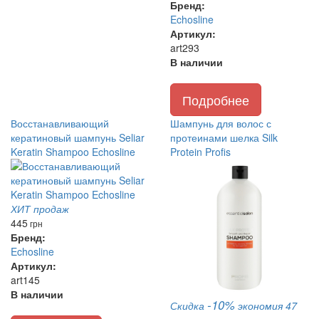
Бренд:
Echosline
Артикул:
art293
В наличии
Подробнее
Восстанавливающий
Шампунь для волос с
кератиновый шампунь Seliar
протеинами шелка Silk
Keratin Shampoo Echosline
Protein Profis
ХИТ продаж
445
грн
Бренд:
Echosline
Артикул:
art145
В наличии
-10%
Скидка
экономия 47