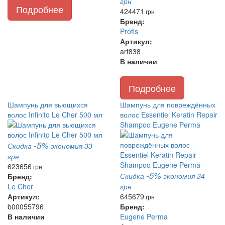
грн
Подробнее
424
471
грн
Бренд:
Profis
Артикул:
art838
В наличии
Подробнее
Шампунь для вьющихся
Шампунь для повреждённых
волос Infinito Le Cher 500 мл
волос Essentiel Keratin Repair
Shampoo Eugene Perma
-5%
Скидка
экономия 33
грн
623
656
грн
-5%
Скидка
экономия 34
Бренд:
Le Cher
грн
Артикул:
645
679
грн
b00055796
Бренд:
В наличии
Eugene Perma