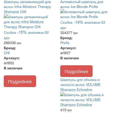
Шампунь увлажняющий для
Антижелтый шампунь для
волос Infra Moisture Therapy
волос Ice Blonde Profis
Shampoo CHI
-14%
Скидка
экономия 53
грн
-15%
Скидка
экономия 50
324
377
грн
грн
Бренд:
286
336
Profis
грн
Бренд:
Артикул:
CHI
art837
Артикул:
В наличии
art852
В наличии
Подробнее
Шампунь для объема и
Подробнее
легкости волос VOLUME
Shampoo Echosline
415
грн