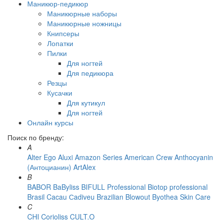
Маникюр-педикюр
Маникюрные наборы
Маникюрные ножницы
Книпсеры
Лопатки
Пилки
Для ногтей
Для педикюра
Резцы
Кусачки
Для кутикул
Для ногтей
Онлайн курсы
Поиск по бренду:
A
Alter Ego
Aluxi
Amazon Series
American Crew
Anthocyanin
(Антоцианин)
ArtAlex
B
BABOR
BaByliss
BIFULL Professional
Biotop professional
Brasil Cacau Сadiveu
Brazilian Blowout
Byothea Skin Care
C
CHI
Corioliss
CULT.O