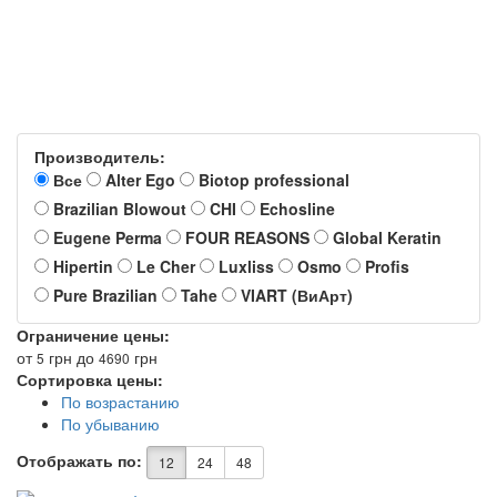
Производитель:
Все
Alter Ego
Biotop professional
Brazilian Blowout
CHI
Echosline
Eugene Perma
FOUR REASONS
Global Keratin
Hipertin
Le Cher
Luxliss
Osmo
Profis
Pure Brazilian
Tahe
VIART (ВиАрт)
Ограничение цены:
от
грн
до
грн
5
4690
Сортировка цены:
По возрастанию
По убыванию
Отображать по:
12
24
48