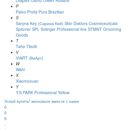
Olaplex
Osmo
OWAY Rolland
P
Palco
Profis
Pure Brazilian
S
Saryna Key (Сарина Кей)
Skin Doktors Cosmeceuticals
Spitzner
SPL Solinger Professional line
STMNT Grooming
Goods
T
Tahe
Tibolli
V
VIART (ВиАрт)
W
Wahl
X
Xiaomoxuan
Y
Y.S.PARK Professional
Yellow
Успей купить!
экономьте вместе с нами
0
0
0
: