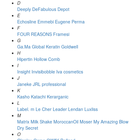
D
Deeply
DeFabulous
Depot
E
Echosline
Emmebi
Eugene Perma
F
FOUR REASONS
Framesi
G
Ga.Ma
Global Keratin
Goldwell
H
Hipertin
Hollow Comb
I
Insight
Invisibobble
Iva cosmetics
J
Janeke
JRL professional
K
Kasho
Katachi
Kerarganic
L
Label. m
Le Cher
Leader
Lendan
Luxliss
M
Matrix
Milk Shake
MoroccanOil
Moser
My Amazing Blow
Dry Secret
O