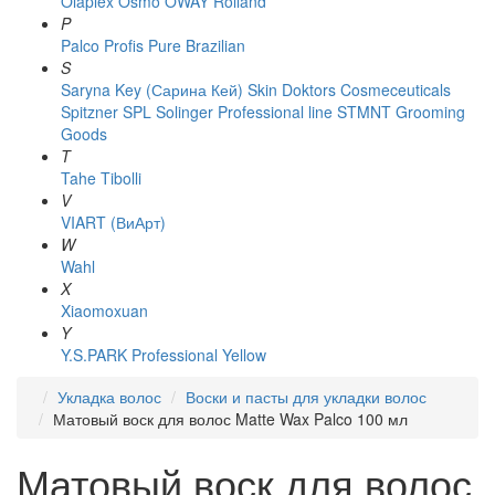
Olaplex
Osmo
OWAY Rolland
P
Palco
Profis
Pure Brazilian
S
Saryna Key (Сарина Кей)
Skin Doktors Cosmeceuticals
Spitzner
SPL Solinger Professional line
STMNT Grooming
Goods
T
Tahe
Tibolli
V
VIART (ВиАрт)
W
Wahl
X
Xiaomoxuan
Y
Y.S.PARK Professional
Yellow
Укладка волос
Воски и пасты для укладки волос
Матовый воск для волос Matte Wax Palco 100 мл
Матовый воск для волос