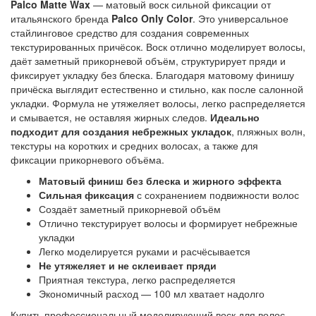
Palco Matte Wax
 — матовый воск сильной фиксации от 
итальянского бренда 
Palco Only Color
. Это универсальное 
стайлинговое средство для создания современных 
текстурированных причёсок. Воск отлично моделирует волосы, 
даёт заметный прикорневой объём, структурирует пряди и 
фиксирует укладку без блеска. Благодаря матовому финишу 
причёска выглядит естественно и стильно, как после салонной 
укладки. Формула не утяжеляет волосы, легко распределяется 
и смывается, не оставляя жирных следов. 
Идеально 
подходит для создания небрежных укладок
, пляжных волн, 
текстуры на коротких и средних волосах, а также для 
фиксации прикорневого объёма.
Матовый финиш без блеска и жирного эффекта
Сильная фиксация
с сохранением подвижности волос
Создаёт заметный прикорневой объём
Отлично текстурирует волосы и формирует небрежные
укладки
Легко моделируется руками и расчёсывается
Не утяжеляет и не склеивает пряди
Приятная текстура, легко распределяется
Экономичный расход — 100 мл хватает надолго
Купить профессиональный моделирующий воск для волос