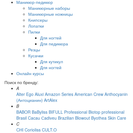
Маникюр-педикюр
Маникюрные наборы
Маникюрные ножницы
Книпсеры
Лопатки
Пилки
Для ногтей
Для педикюра
Резцы
Кусачки
Для кутикул
Для ногтей
Онлайн курсы
Поиск по бренду:
A
Alter Ego
Aluxi
Amazon Series
American Crew
Anthocyanin
(Антоцианин)
ArtAlex
B
BABOR
BaByliss
BIFULL Professional
Biotop professional
Brasil Cacau Сadiveu
Brazilian Blowout
Byothea Skin Care
C
CHI
Corioliss
CULT.O