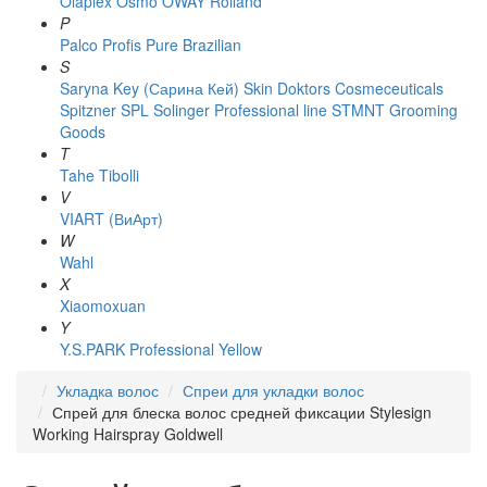
Olaplex
Osmo
OWAY Rolland
P
Palco
Profis
Pure Brazilian
S
Saryna Key (Сарина Кей)
Skin Doktors Cosmeceuticals
Spitzner
SPL Solinger Professional line
STMNT Grooming
Goods
T
Tahe
Tibolli
V
VIART (ВиАрт)
W
Wahl
X
Xiaomoxuan
Y
Y.S.PARK Professional
Yellow
Укладка волос
Спреи для укладки волос
Спрей для блеска волос средней фиксации Stylesign
Working Hairspray Goldwell