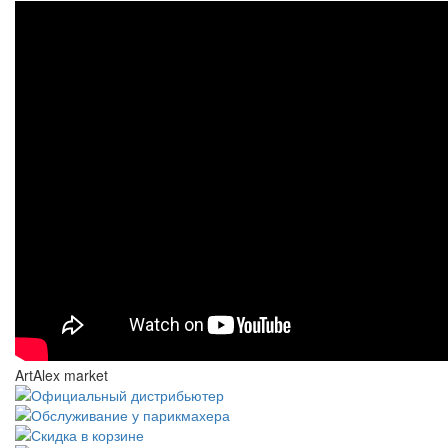
ArtAlex market