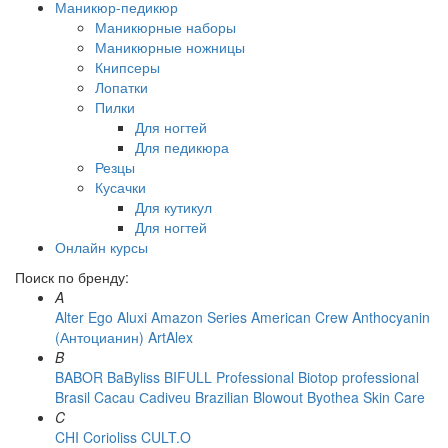
Маникюр-педикюр
Маникюрные наборы
Маникюрные ножницы
Книпсеры
Лопатки
Пилки
Для ногтей
Для педикюра
Резцы
Кусачки
Для кутикул
Для ногтей
Онлайн курсы
Поиск по бренду:
A
Alter Ego
Aluxi
Amazon Series
American Crew
Anthocyanin
(Антоцианин)
ArtAlex
B
BABOR
BaByliss
BIFULL Professional
Biotop professional
Brasil Cacau Сadiveu
Brazilian Blowout
Byothea Skin Care
C
CHI
Corioliss
CULT.O