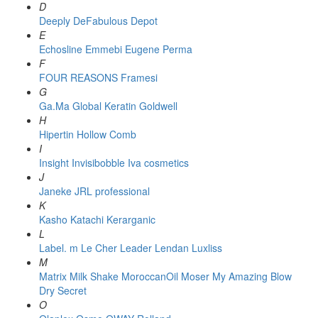
D
Deeply
DeFabulous
Depot
E
Echosline
Emmebi
Eugene Perma
F
FOUR REASONS
Framesi
G
Ga.Ma
Global Keratin
Goldwell
H
Hipertin
Hollow Comb
I
Insight
Invisibobble
Iva cosmetics
J
Janeke
JRL professional
K
Kasho
Katachi
Kerarganic
L
Label. m
Le Cher
Leader
Lendan
Luxliss
M
Matrix
Milk Shake
MoroccanOil
Moser
My Amazing Blow
Dry Secret
O