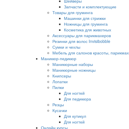
Шейверы
Запчасти и комплектующие
Товары для груминга
Машинки для стрижки
Ножницы для груминга
Косметика для животных
Аксессуары для парикмахеров
Резинки для волос Invisibobble
Сумки и чехлы
Мебель для салонов красоты, парикмах
Маникюр-педикюр
Маникюрные наборы
Маникюрные ножницы
Книпсеры
Лопатки
Пилки
Для ногтей
Для педикюра
Резцы
Кусачки
Для кутикул
Для ногтей
Онлайн курсы