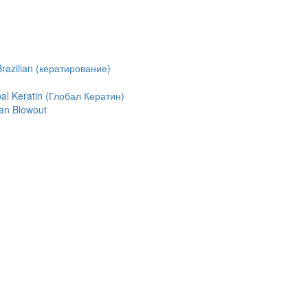
azilian (кератирование)
l Keratin (Глобал Кератин)
an Blowout