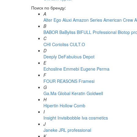
Поиск по бренду:
A
Alter Ego
Aluxi
Amazon Series
American Crew
A
B
BABOR
BaByliss
BIFULL Professional
Biotop pr
C
CHI
Corioliss
CULT.O
D
Deeply
DeFabulous
Depot
E
Echosline
Emmebi
Eugene Perma
F
FOUR REASONS
Framesi
G
Ga.Ma
Global Keratin
Goldwell
H
Hipertin
Hollow Comb
I
Insight
Invisibobble
Iva cosmetics
J
Janeke
JRL professional
K