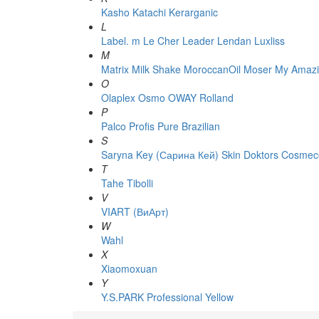
Kasho
Katachi
Kerarganic
L
Label. m
Le Cher
Leader
Lendan
Luxliss
M
Matrix
Milk Shake
MoroccanOil
Moser
My Amazi
O
Olaplex
Osmo
OWAY Rolland
P
Palco
Profis
Pure Brazilian
S
Saryna Key (Сарина Кей)
Skin Doktors Cosmece
T
Tahe
Tibolli
V
VIART (ВиАрт)
W
Wahl
X
Xiaomoxuan
Y
Y.S.PARK Professional
Yellow