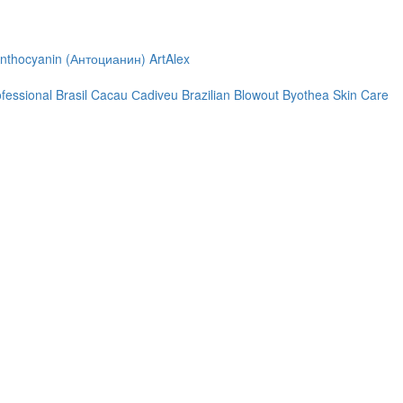
nthocyanin (Антоцианин)
ArtAlex
ofessional
Brasil Cacau Сadiveu
Brazilian Blowout
Byothea Skin Care