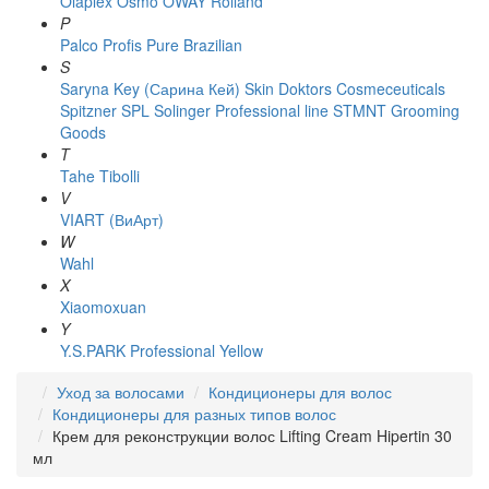
Olaplex
Osmo
OWAY Rolland
P
Palco
Profis
Pure Brazilian
S
Saryna Key (Сарина Кей)
Skin Doktors Cosmeceuticals
Spitzner
SPL Solinger Professional line
STMNT Grooming
Goods
T
Tahe
Tibolli
V
VIART (ВиАрт)
W
Wahl
X
Xiaomoxuan
Y
Y.S.PARK Professional
Yellow
Уход за волосами
Кондиционеры для волос
Кондиционеры для разных типов волос
Крем для реконструкции волос Lifting Cream Hipertin 30
мл