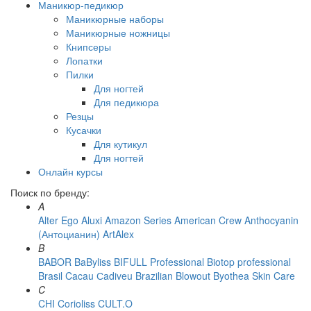
Маникюр-педикюр
Маникюрные наборы
Маникюрные ножницы
Книпсеры
Лопатки
Пилки
Для ногтей
Для педикюра
Резцы
Кусачки
Для кутикул
Для ногтей
Онлайн курсы
Поиск по бренду:
A
Alter Ego
Aluxi
Amazon Series
American Crew
Anthocyanin
(Антоцианин)
ArtAlex
B
BABOR
BaByliss
BIFULL Professional
Biotop professional
Brasil Cacau Сadiveu
Brazilian Blowout
Byothea Skin Care
C
CHI
Corioliss
CULT.O