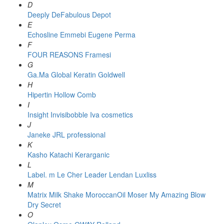
D
Deeply
DeFabulous
Depot
E
Echosline
Emmebi
Eugene Perma
F
FOUR REASONS
Framesi
G
Ga.Ma
Global Keratin
Goldwell
H
Hipertin
Hollow Comb
I
Insight
Invisibobble
Iva cosmetics
J
Janeke
JRL professional
K
Kasho
Katachi
Kerarganic
L
Label. m
Le Cher
Leader
Lendan
Luxliss
M
Matrix
Milk Shake
MoroccanOil
Moser
My Amazing Blow
Dry Secret
O