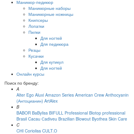
Маникюр-педикюр
Маникюрные наборы
Маникюрные ножницы
Книпсеры
Лопатки
Пилки
Для ногтей
Для педикюра
Резцы
Кусачки
Для кутикул
Для ногтей
Онлайн курсы
Поиск по бренду:
A
Alter Ego
Aluxi
Amazon Series
American Crew
Anthocyanin
(Антоцианин)
ArtAlex
B
BABOR
BaByliss
BIFULL Professional
Biotop professional
Brasil Cacau Сadiveu
Brazilian Blowout
Byothea Skin Care
C
CHI
Corioliss
CULT.O