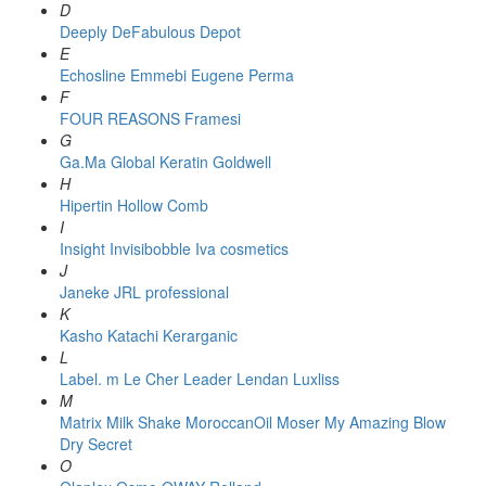
D
Deeply
DeFabulous
Depot
E
Echosline
Emmebi
Eugene Perma
F
FOUR REASONS
Framesi
G
Ga.Ma
Global Keratin
Goldwell
H
Hipertin
Hollow Comb
I
Insight
Invisibobble
Iva cosmetics
J
Janeke
JRL professional
K
Kasho
Katachi
Kerarganic
L
Label. m
Le Cher
Leader
Lendan
Luxliss
M
Matrix
Milk Shake
MoroccanOil
Moser
My Amazing Blow
Dry Secret
O