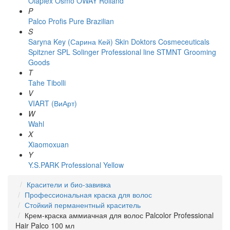
Olaplex
Osmo
OWAY Rolland
P
Palco
Profis
Pure Brazilian
S
Saryna Key (Сарина Кей)
Skin Doktors Cosmeceuticals
Spitzner
SPL Solinger Professional line
STMNT Grooming
Goods
T
Tahe
Tibolli
V
VIART (ВиАрт)
W
Wahl
X
Xiaomoxuan
Y
Y.S.PARK Professional
Yellow
Красители и био-завивка
Профессиональная краска для волос
Стойкий перманентный краситель
Крем-краска аммиачная для волос Palcolor Professional
Hair Palco 100 мл