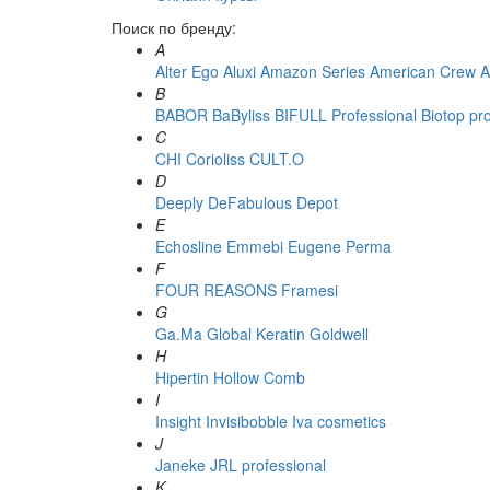
Поиск по бренду:
A
Alter Ego
Aluxi
Amazon Series
American Crew
A
B
BABOR
BaByliss
BIFULL Professional
Biotop pr
C
CHI
Corioliss
CULT.O
D
Deeply
DeFabulous
Depot
E
Echosline
Emmebi
Eugene Perma
F
FOUR REASONS
Framesi
G
Ga.Ma
Global Keratin
Goldwell
H
Hipertin
Hollow Comb
I
Insight
Invisibobble
Iva cosmetics
J
Janeke
JRL professional
K