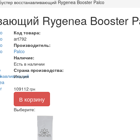
Бустер восстанавливающий Rygenea Booster Palco
вающий Rygenea Booster P
Код товара:
art792
Производитель:
Palco
Наличие:
Есть в наличии
Страна производства:
Италия
109
112
грн
В корзину
Выберите
: