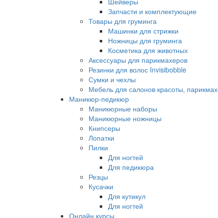
Шейверы
Запчасти и комплектующие
Товары для груминга
Машинки для стрижки
Ножницы для груминга
Косметика для животных
Аксессуары для парикмахеров
Резинки для волос Invisibobble
Сумки и чехлы
Мебель для салонов красоты, парикмах
Маникюр-педикюр
Маникюрные наборы
Маникюрные ножницы
Книпсеры
Лопатки
Пилки
Для ногтей
Для педикюра
Резцы
Кусачки
Для кутикул
Для ногтей
Онлайн курсы