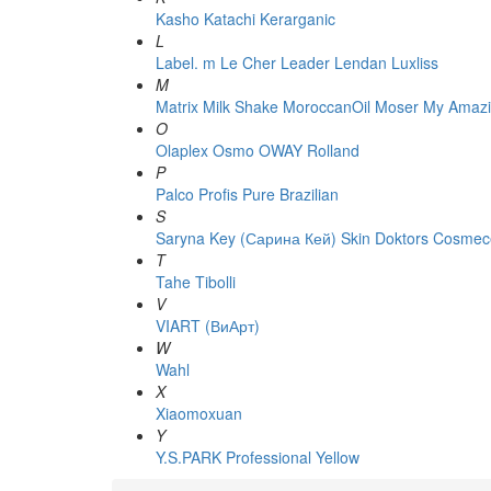
Kasho
Katachi
Kerarganic
L
Label. m
Le Cher
Leader
Lendan
Luxliss
M
Matrix
Milk Shake
MoroccanOil
Moser
My Amazi
O
Olaplex
Osmo
OWAY Rolland
P
Palco
Profis
Pure Brazilian
S
Saryna Key (Сарина Кей)
Skin Doktors Cosmece
T
Tahe
Tibolli
V
VIART (ВиАрт)
W
Wahl
X
Xiaomoxuan
Y
Y.S.PARK Professional
Yellow