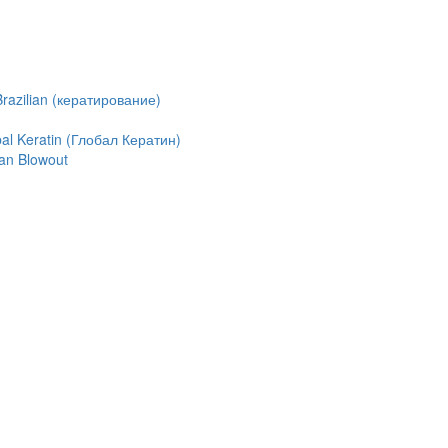
azilian (кератирование)
l Keratin (Глобал Кератин)
an Blowout