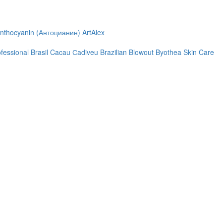
nthocyanin (Антоцианин)
ArtAlex
ofessional
Brasil Cacau Сadiveu
Brazilian Blowout
Byothea Skin Care