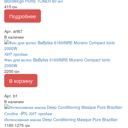
BlondeEgo PURE TONER 60 мл
415
грн
Подробнее
Арт. art67
В наличии
ХИТ продаж
Фен для волос BaByliss 6160INRE Murano Compact Ionic
2000W
2200
грн
В корзину
Арт. b1
В наличии
-9%
Скидка
ХИТ продаж
Интенсивная маска Deep Conditioning Masque Pure Brazilian
1160
1275
грн