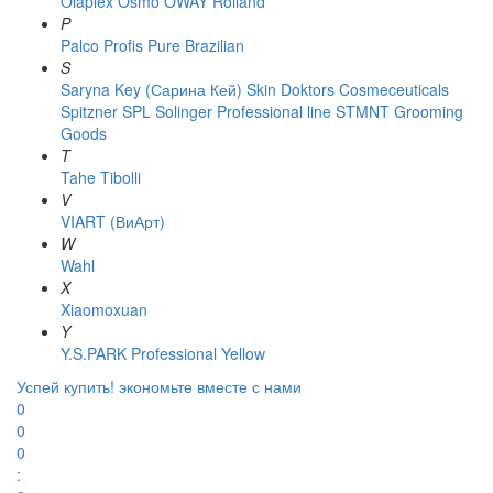
Olaplex
Osmo
OWAY Rolland
P
Palco
Profis
Pure Brazilian
S
Saryna Key (Сарина Кей)
Skin Doktors Cosmeceuticals
Spitzner
SPL Solinger Professional line
STMNT Grooming
Goods
T
Tahe
Tibolli
V
VIART (ВиАрт)
W
Wahl
X
Xiaomoxuan
Y
Y.S.PARK Professional
Yellow
Успей купить!
экономьте вместе с нами
0
0
0
: