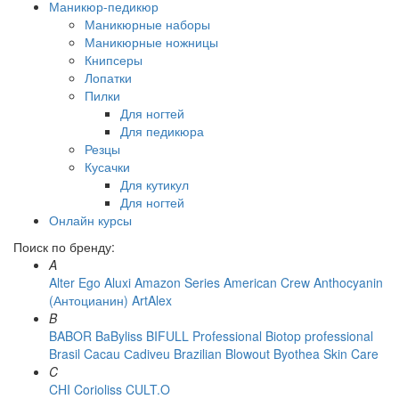
Маникюр-педикюр
Маникюрные наборы
Маникюрные ножницы
Книпсеры
Лопатки
Пилки
Для ногтей
Для педикюра
Резцы
Кусачки
Для кутикул
Для ногтей
Онлайн курсы
Поиск по бренду:
A
Alter Ego
Aluxi
Amazon Series
American Crew
Anthocyanin
(Антоцианин)
ArtAlex
B
BABOR
BaByliss
BIFULL Professional
Biotop professional
Brasil Cacau Сadiveu
Brazilian Blowout
Byothea Skin Care
C
CHI
Corioliss
CULT.O