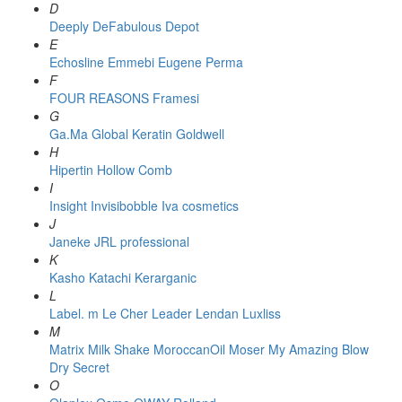
D
Deeply
DeFabulous
Depot
E
Echosline
Emmebi
Eugene Perma
F
FOUR REASONS
Framesi
G
Ga.Ma
Global Keratin
Goldwell
H
Hipertin
Hollow Comb
I
Insight
Invisibobble
Iva cosmetics
J
Janeke
JRL professional
K
Kasho
Katachi
Kerarganic
L
Label. m
Le Cher
Leader
Lendan
Luxliss
M
Matrix
Milk Shake
MoroccanOil
Moser
My Amazing Blow
Dry Secret
O