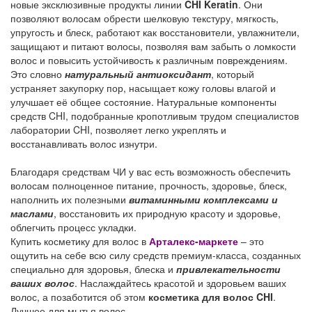
новые эксклюзивные продукты линии
CHI Keratin
. Они
позволяют волосам обрести шелковую текстуру, мягкость,
упругость и блеск, работают как восстановители, увлажнители,
защищают и питают волосы, позволяя вам забыть о ломкости
волос и повысить устойчивость к различным повреждениям.
Это словно
натуральный антиоксидант
, который
устраняет закупорку пор, насыщает кожу головы влагой и
улучшает её общее состояние. Натуральные компоненты
средств CHI, подобранные кропотливым трудом специалистов
лаборатории CHI, позволяет легко укреплять и
восстанавливать волос изнутри.
Благодаря средствам ЧИ у вас есть возможность обеспечить
волосам полноценное питание, прочность, здоровье, блеск,
наполнить их полезными
витаминными комплексами и
маслами
, восстановить их природную красоту и здоровье,
облегчить процесс укладки.
Купить косметику для волос в
Арталекс-маркете
– это
ощутить на себе всю силу средств премиум-класса, созданных
специально для здоровья, блеска и
привлекательности
ваших волос
. Наслаждайтесь красотой и здоровьем ваших
волос, а позаботится об этом
косметика для волос CHI
.
Лучшее для мытья волос