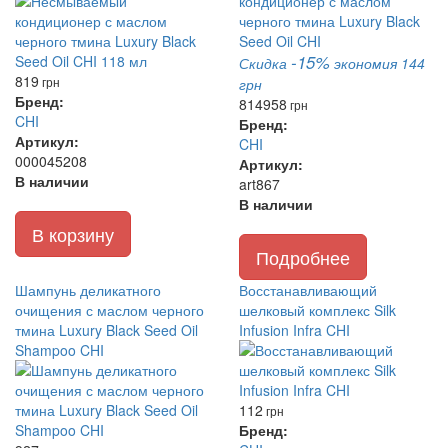
-15%
Скидка
экономия 144
819
грн
грн
Бренд:
814
958
грн
CHI
Бренд:
Артикул:
CHI
000045208
Артикул:
В наличии
art867
В наличии
В корзину
Подробнее
Шампунь деликатного
Восстанавливающий
очищения с маслом черного
шелковый комплекс Silk
тмина Luxury Black Seed Oil
Infusion Infra CHI
Shampoo CHI
112
грн
Бренд: