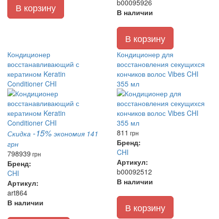
b00095926
В корзину
В наличии
В корзину
Кондиционер
Кондиционер для
восстанавливающий с
восстановления секущихся
кератином Keratin
кончиков волос Vibes CHI
Conditioner CHI
355 мл
-15%
811
Скидка
экономия 141
грн
Бренд:
грн
CHI
798
939
грн
Артикул:
Бренд:
b00092512
CHI
В наличии
Артикул:
art864
В наличии
В корзину