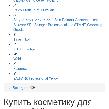
Olaplex
Osmo
OWAY Rolland
P
Palco
Profis
Pure Brazilian
S
Saryna Key (Сарина Кей)
Skin Doktors Cosmeceuticals
Spitzner
SPL Solinger Professional line
STMNT Grooming
Goods
T
Tahe
Tibolli
V
VIART (ВиАрт)
W
Wahl
X
Xiaomoxuan
Y
Y.S.PARK Professional
Yellow
Бренды
CHI
Купить косметику для