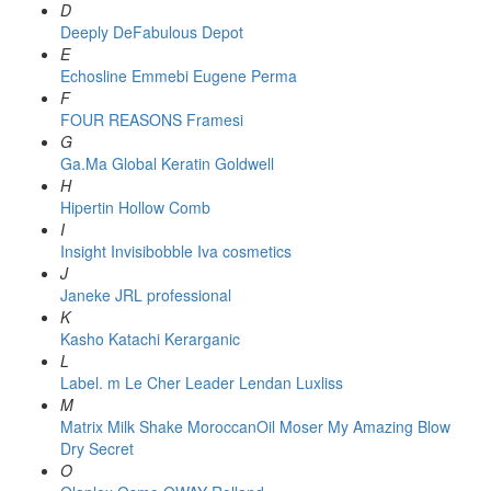
D
Deeply
DeFabulous
Depot
E
Echosline
Emmebi
Eugene Perma
F
FOUR REASONS
Framesi
G
Ga.Ma
Global Keratin
Goldwell
H
Hipertin
Hollow Comb
I
Insight
Invisibobble
Iva cosmetics
J
Janeke
JRL professional
K
Kasho
Katachi
Kerarganic
L
Label. m
Le Cher
Leader
Lendan
Luxliss
M
Matrix
Milk Shake
MoroccanOil
Moser
My Amazing Blow
Dry Secret
O