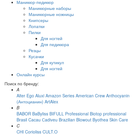
Маникюр-педикюр
Маникюрные наборы
Маникюрные ножницы
Книпсеры
Лопатки
Пилки
Для ногтей
Для педикюра
Резцы
Кусачки
Для кутикул
Для ногтей
Онлайн курсы
Поиск по бренду:
A
Alter Ego
Aluxi
Amazon Series
American Crew
Anthocyanin
(Антоцианин)
ArtAlex
B
BABOR
BaByliss
BIFULL Professional
Biotop professional
Brasil Cacau Сadiveu
Brazilian Blowout
Byothea Skin Care
C
CHI
Corioliss
CULT.O