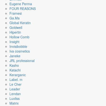
Eugene Perma
FOUR REASONS
Framesi
Ga.Ma
Global Keratin
Goldwell
Hipertin
Hollow Comb
Insight
Invisibobble
Iva cosmetics
Janeke
JRL professional
Kasho
Katachi
Kerarganic
Label. m
Le Cher
Leader
Lendan
Luxliss
Matrix