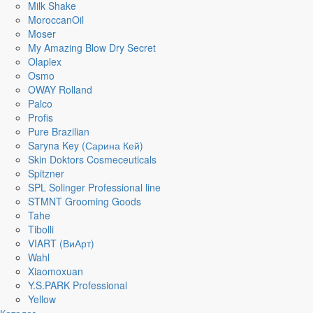
Milk Shake
MoroccanOil
Moser
My Amazing Blow Dry Secret
Olaplex
Osmo
OWAY Rolland
Palco
Profis
Pure Brazilian
Saryna Key (Сарина Кей)
Skin Doktors Cosmeceuticals
Spitzner
SPL Solinger Professional line
STMNT Grooming Goods
Tahe
Tibolli
VIART (ВиАрт)
Wahl
Xiaomoxuan
Y.S.PARK Professional
Yellow
Каталог