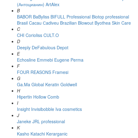
(Антоцианин)
ArtAlex
B
BABOR
BaByliss
BIFULL Professional
Biotop professional
Brasil Cacau Сadiveu
Brazilian Blowout
Byothea Skin Care
C
CHI
Corioliss
CULT.O
D
Deeply
DeFabulous
Depot
E
Echosline
Emmebi
Eugene Perma
F
FOUR REASONS
Framesi
G
Ga.Ma
Global Keratin
Goldwell
H
Hipertin
Hollow Comb
I
Insight
Invisibobble
Iva cosmetics
J
Janeke
JRL professional
K
Kasho
Katachi
Kerarganic