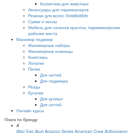
Косметика для животных
Аксессуары для парикмахеров
Резинки для волос Invisibobble
Сумки и чехлы
Мебель для салонов красоты, парикмахерские
рабочие места
Маникюр-педикюр
Маникюрные наборы
Маникюрные ножницы
Книпсеры
Лопатки
Пилки
Для ногтей
Для педикюра
Резцы
Кусачки
Для кутикул
Для ногтей
Онлайн курсы
Поиск по бренду:
A
Alter Ego
Aluxi
Amazon Series
American Crew
Anthocyanin