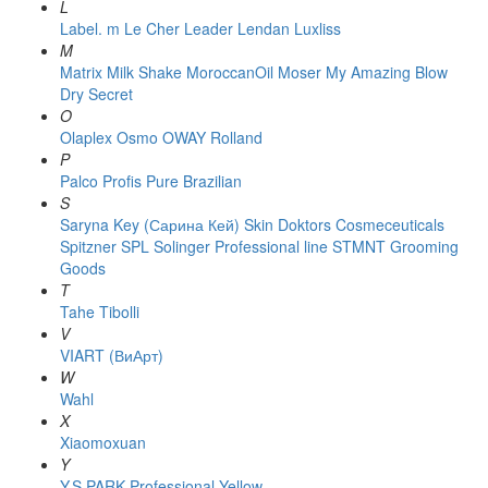
L
Label. m
Le Cher
Leader
Lendan
Luxliss
M
Matrix
Milk Shake
MoroccanOil
Moser
My Amazing Blow
Dry Secret
O
Olaplex
Osmo
OWAY Rolland
P
Palco
Profis
Pure Brazilian
S
Saryna Key (Сарина Кей)
Skin Doktors Cosmeceuticals
Spitzner
SPL Solinger Professional line
STMNT Grooming
Goods
T
Tahe
Tibolli
V
VIART (ВиАрт)
W
Wahl
X
Xiaomoxuan
Y
Y.S.PARK Professional
Yellow