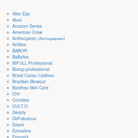
Alter Ego
Aluxi
Amazon Series
American Crew
Anthocyanin (Антоцианин)
ArtAlex
BABOR
BaByliss
BIFULL Professional
Biotop professional
Brasil Cacau Сadiveu
Brazilian Blowout
Byothea Skin Care
CHI
Corioliss
CULT.O
Deeply
DeFabulous
Depot
Echosline
Emmebi