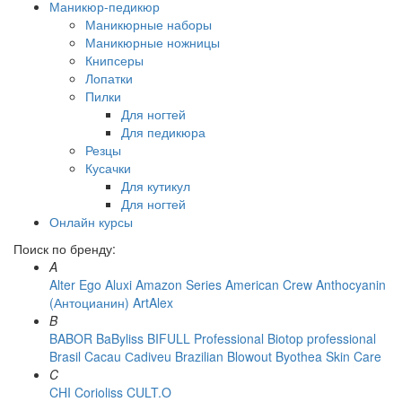
Маникюр-педикюр
Маникюрные наборы
Маникюрные ножницы
Книпсеры
Лопатки
Пилки
Для ногтей
Для педикюра
Резцы
Кусачки
Для кутикул
Для ногтей
Онлайн курсы
Поиск по бренду:
A
Alter Ego
Aluxi
Amazon Series
American Crew
Anthocyanin
(Антоцианин)
ArtAlex
B
BABOR
BaByliss
BIFULL Professional
Biotop professional
Brasil Cacau Сadiveu
Brazilian Blowout
Byothea Skin Care
C
CHI
Corioliss
CULT.O