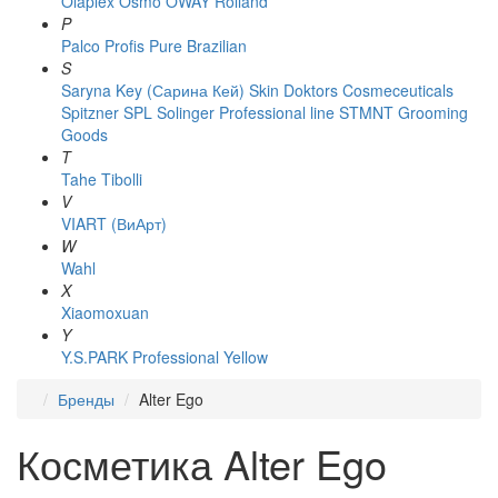
Olaplex
Osmo
OWAY Rolland
P
Palco
Profis
Pure Brazilian
S
Saryna Key (Сарина Кей)
Skin Doktors Cosmeceuticals
Spitzner
SPL Solinger Professional line
STMNT Grooming
Goods
T
Tahe
Tibolli
V
VIART (ВиАрт)
W
Wahl
X
Xiaomoxuan
Y
Y.S.PARK Professional
Yellow
Бренды
Alter Ego
Косметика Alter Ego