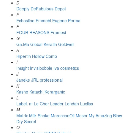
D
Deeply
DeFabulous
Depot
E
Echosline
Emmebi
Eugene Perma
F
FOUR REASONS
Framesi
G
Ga.Ma
Global Keratin
Goldwell
H
Hipertin
Hollow Comb
I
Insight
Invisibobble
Iva cosmetics
J
Janeke
JRL professional
K
Kasho
Katachi
Kerarganic
L
Label. m
Le Cher
Leader
Lendan
Luxliss
M
Matrix
Milk Shake
MoroccanOil
Moser
My Amazing Blow
Dry Secret
O