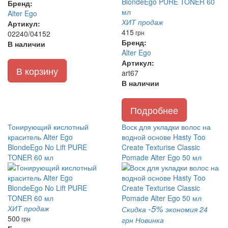
Бренд:
Alter Ego
ХИТ продаж
Артикул:
415
грн
02240/04152
Бренд:
В наличии
Alter Ego
Артикул:
В корзину
art67
В наличии
Подробнее
Тонирующий кислотный
Воск для укладки волос на
краситель Alter Ego
водной основе Hasty Too
BlondeEgo No Lift PURE
Create Texturise Classic
TONER 60 мл
Pomade Alter Ego 50 мл
-5%
ХИТ продаж
Скидка
экономия 24
500
грн
грн
Новинка