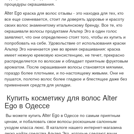
процедуры окрашивания.
Alter
Ego
краска для волос отзывы - это находка для тех, кто
все еще сомневается, стоит ли доверять здоровье и красоту
своих волос знаменитому итальянскому
бренду
. Все те, кто
окрашивали волосы продуктами Альтер
Эго
в один голос
заявляют, что они определенно стоят того, чтобы их купить и
попробовать на себе. Удовольствие от использования краски
Альтер
Эго
начинается уже во время окрашивания: краска
имеет нежную кремовую консистенцию, не течет, прекрасно
распределяется по волосам и обладает приятным фруктовым
ароматом. После окрашивания волосы становятся мягкими,
гораздо более плотными, и по-настоящему живыми. Они не
пушатся
, полотно волос более гладкое и блестящее даже без
применения средств для укладки.
Купить косметику
для волос Alter
Ego
в Одессе
Вы можете купить
Alter
Ego
в Одессе по самым приятным
ценам, и побаловать свои волосы роскошным салонным
уходом класса люкс. В каталоге нашего интернет-магазина
легко найти средства Альтер
Эго
, которые сделают ваши