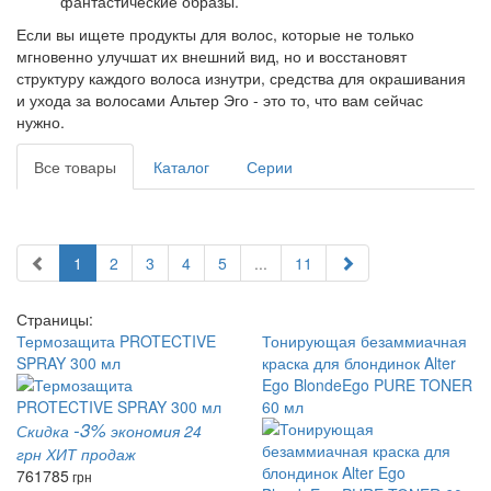
фантастические образы.
Если вы ищете продукты для волос, которые не только
мгновенно улучшат их внешний вид, но и восстановят
структуру каждого волоса изнутри, средства для окрашивания
и ухода за волосами Альтер
Эго
- это то, что вам сейчас
нужно.
Все товары
Каталог
Серии
1
2
3
4
5
...
11
Страницы:
Термозащита PROTECTIVE
Тонирующая безаммиачная
SPRAY 300 мл
краска для блондинок Alter
Ego BlondeEgo PURE TONER
60 мл
-3%
Скидка
экономия 24
грн
ХИТ продаж
761
785
грн