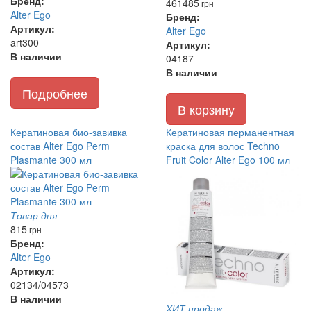
Бренд:
461
485
грн
Alter Ego
Бренд:
Артикул:
Alter Ego
art300
Артикул:
В наличии
04187
В наличии
Подробнее
В корзину
Кератиновая био-завивка
Кератиновая перманентная
состав Alter Ego Perm
краска для волос Techno
Plasmante 300 мл
Fruit Color Alter Ego 100 мл
Товар дня
815
грн
Бренд:
Alter Ego
Артикул:
02134/04573
В наличии
ХИТ продаж