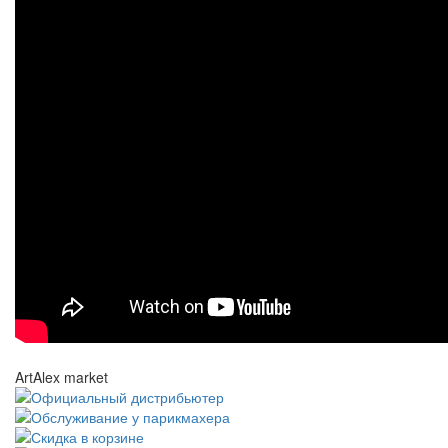
ArtAlex market