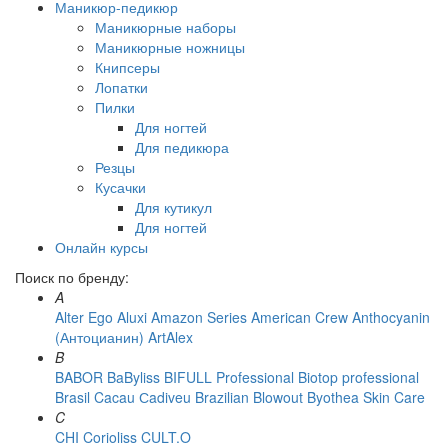
Маникюр-педикюр
Маникюрные наборы
Маникюрные ножницы
Книпсеры
Лопатки
Пилки
Для ногтей
Для педикюра
Резцы
Кусачки
Для кутикул
Для ногтей
Онлайн курсы
Поиск по бренду:
A
Alter Ego
Aluxi
Amazon Series
American Crew
Anthocyanin
(Антоцианин)
ArtAlex
B
BABOR
BaByliss
BIFULL Professional
Biotop professional
Brasil Cacau Сadiveu
Brazilian Blowout
Byothea Skin Care
C
CHI
Corioliss
CULT.O