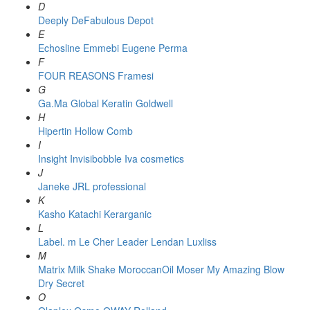
D
Deeply
DeFabulous
Depot
E
Echosline
Emmebi
Eugene Perma
F
FOUR REASONS
Framesi
G
Ga.Ma
Global Keratin
Goldwell
H
Hipertin
Hollow Comb
I
Insight
Invisibobble
Iva cosmetics
J
Janeke
JRL professional
K
Kasho
Katachi
Kerarganic
L
Label. m
Le Cher
Leader
Lendan
Luxliss
M
Matrix
Milk Shake
MoroccanOil
Moser
My Amazing Blow
Dry Secret
O