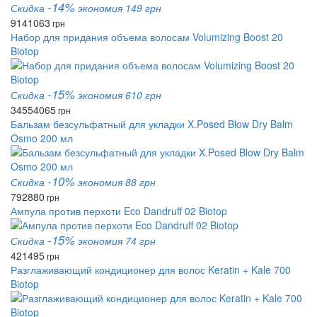
-14%
Скидка
экономия 149 грн
914
1063
грн
Набор для придания объема волосам Volumizing Boost 20
Biotop
-15%
Скидка
экономия 610 грн
3455
4065
грн
Бальзам безсульфатный для укладки X.Posed Blow Dry Balm
Osmo 200 мл
-10%
Скидка
экономия 88 грн
792
880
грн
Ампула против перхоти Eco Dandruff 02 Biotop
-15%
Скидка
экономия 74 грн
421
495
грн
Разглаживающий кондиционер для волос Keratin + Kale 700
Biotop