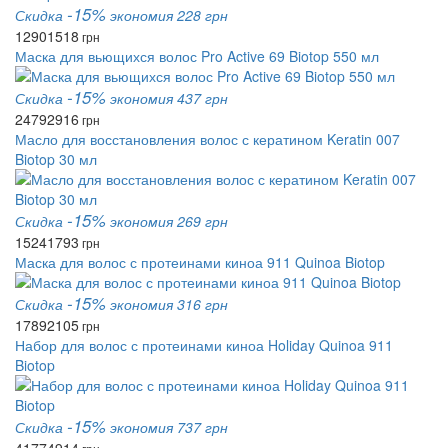
-15%
Скидка
экономия 228 грн
1290
1518
грн
Маска для вьющихся волос Pro Active 69 Biotop 550 мл
-15%
Скидка
экономия 437 грн
2479
2916
грн
Масло для восстановления волос с кератином Keratin 007
Biotop 30 мл
-15%
Скидка
экономия 269 грн
1524
1793
грн
Маска для волос с протеинами киноа 911 Quinoa Biotop
-15%
Скидка
экономия 316 грн
1789
2105
грн
Набор для волос с протеинами киноа Holiday Quinoa 911
Biotop
-15%
Скидка
экономия 737 грн