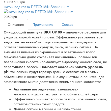
1308
1539
грн
Патчи под глаза DETOX Milk Shake 6 шт
2052
грн
Описание
Применение
Состав
Очищающий шампунь BIOTOP 09
– идеальное решение для
ухода за жирной кожей головы. Эффективно
устраняет все
виды загрязнений
: частицы омертвевшего эпидермиса,
остатки стайлинговых средств, пыль, излишки себума. Не
вымывает пигмент из окрашенных и осветленных волос.
Максимально долго сохраняет насыщенный, ровный тон.
Азелаиновая кислота нормализует выработку кожного сала, не
пересушивая волосы.
Помогает сбалансировать уровень
pH
, так локоны будут гораздо дольше оставаться мягкими,
объемными и шелковистыми. Шампунь отлично пенится, для
эффективного мытья достаточно минимального количества.
Активные ингридиенты:
азелаиновая
кислота, глицерин, экстракт эпилобиума флейшери
Эффективно очищает волосы от излишков кожного сала,
остатков стайлинговых средств
Делает локоны мягкими и шелковистыми