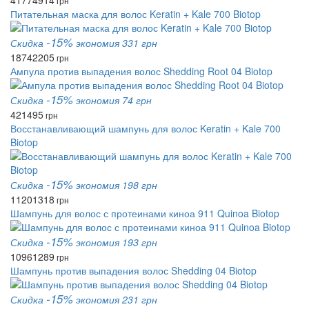
4177
4914
грн
Питательная маска для волос Keratin + Kale 700 Biotop
-15%
Скидка
экономия 331 грн
1874
2205
грн
Ампула против выпадения волос Shedding Root 04 Biotop
-15%
Скидка
экономия 74 грн
421
495
грн
Восстанавливающий шампунь для волос Keratin + Kale 700
Biotop
-15%
Скидка
экономия 198 грн
1120
1318
грн
Шампунь для волос с протеинами киноа 911 Quinoa Biotop
-15%
Скидка
экономия 193 грн
1096
1289
грн
Шампунь против выпадения волос Shedding 04 Biotop
-15%
Скидка
экономия 231 грн