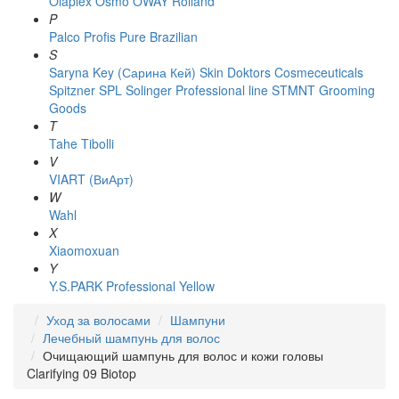
Olaplex
Osmo
OWAY Rolland
P
Palco
Profis
Pure Brazilian
S
Saryna Key (Сарина Кей)
Skin Doktors Cosmeceuticals
Spitzner
SPL Solinger Professional line
STMNT Grooming
Goods
T
Tahe
Tibolli
V
VIART (ВиАрт)
W
Wahl
X
Xiaomoxuan
Y
Y.S.PARK Professional
Yellow
Уход за волосами
Шампуни
Лечебный шампунь для волос
Очищающий шампунь для волос и кожи головы
Clarifying 09 Biotop