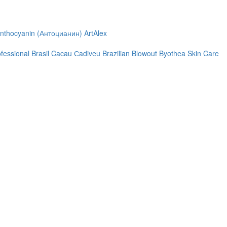
nthocyanin (Антоцианин)
ArtAlex
ofessional
Brasil Cacau Сadiveu
Brazilian Blowout
Byothea Skin Care