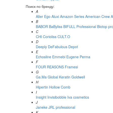
Поиск по бренду:
A
Alter Ego
Aluxi
Amazon Series
American Crew
A
B
BABOR
BaByliss
BIFULL Professional
Biotop pr
C
CHI
Corioliss
CULT.O
D
Deeply
DeFabulous
Depot
E
Echosline
Emmebi
Eugene Perma
F
FOUR REASONS
Framesi
G
Ga.Ma
Global Keratin
Goldwell
H
Hipertin
Hollow Comb
I
Insight
Invisibobble
Iva cosmetics
J
Janeke
JRL professional
K