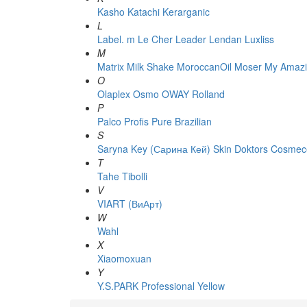
Kasho
Katachi
Kerarganic
L
Label. m
Le Cher
Leader
Lendan
Luxliss
M
Matrix
Milk Shake
MoroccanOil
Moser
My Amazi
O
Olaplex
Osmo
OWAY Rolland
P
Palco
Profis
Pure Brazilian
S
Saryna Key (Сарина Кей)
Skin Doktors Cosmece
T
Tahe
Tibolli
V
VIART (ВиАрт)
W
Wahl
X
Xiaomoxuan
Y
Y.S.PARK Professional
Yellow