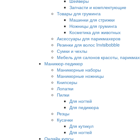
Шейверы
Запчасти и комплектующие
Товары для груминга
Машинки для стрижки
Ножницы для груминга
Косметика для животных
Аксессуары для парикмахеров
Резинки для волос Invisibobble
Сумки и чехлы
Мебель для салонов красоты, парикмах
Маникюр-педикюр
Маникюрные наборы
Маникюрные ножницы
Книпсеры
Лопатки
Пилки
Для ногтей
Для педикюра
Резцы
Кусачки
Для кутикул
Для ногтей
Онлайн курсы