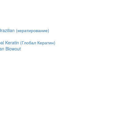
azilian (кератирование)
l Keratin (Глобал Кератин)
an Blowout