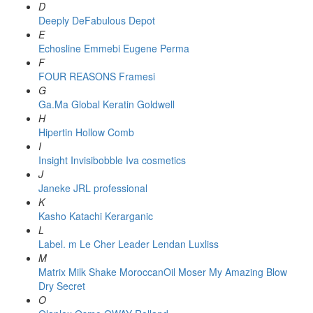
D
Deeply
DeFabulous
Depot
E
Echosline
Emmebi
Eugene Perma
F
FOUR REASONS
Framesi
G
Ga.Ma
Global Keratin
Goldwell
H
Hipertin
Hollow Comb
I
Insight
Invisibobble
Iva cosmetics
J
Janeke
JRL professional
K
Kasho
Katachi
Kerarganic
L
Label. m
Le Cher
Leader
Lendan
Luxliss
M
Matrix
Milk Shake
MoroccanOil
Moser
My Amazing Blow
Dry Secret
O