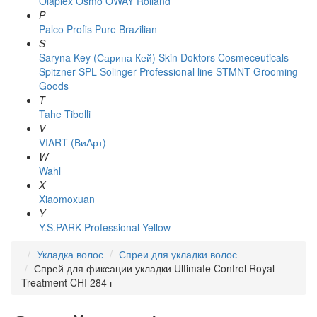
Olaplex
Osmo
OWAY Rolland
P
Palco
Profis
Pure Brazilian
S
Saryna Key (Сарина Кей)
Skin Doktors Cosmeceuticals
Spitzner
SPL Solinger Professional line
STMNT Grooming
Goods
T
Tahe
Tibolli
V
VIART (ВиАрт)
W
Wahl
X
Xiaomoxuan
Y
Y.S.PARK Professional
Yellow
Укладка волос
Спреи для укладки волос
Спрей для фиксации укладки Ultimate Control Royal
Treatment CHI 284 г