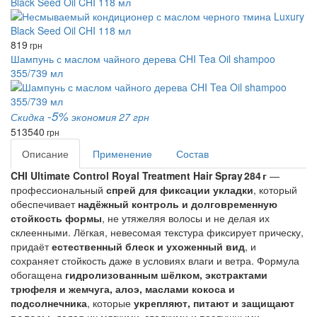
Black Seed Oil CHI 118 мл
819
грн
Шампунь с маслом чайного дерева CHI Tea Oil shampoo
355/739 мл
-5%
Скидка
экономия 27 грн
513
540
грн
Описание
Применение
Состав
CHI Ultimate Control Royal Treatment Hair Spray 284 г
—
профессиональный
спрей для фиксации укладки
, который
обеспечивает
надёжный контроль и долговременную
стойкость формы
, не утяжеляя волосы и не делая их
склеенными. Лёгкая, невесомая текстура фиксирует прическу,
придаёт
естественный блеск и ухоженный вид
, и
сохраняет стойкость даже в условиях влаги и ветра. Формула
обогащена
гидролизованным шёлком, экстрактами
трюфеля и жемчуга, алоэ, маслами кокоса и
подсолнечника
, которые
укрепляют, питают и защищают