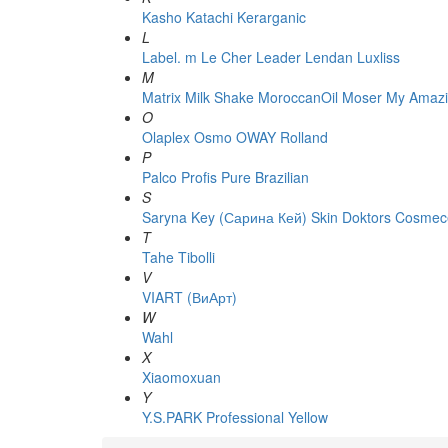
Kasho
Katachi
Kerarganic
L
Label. m
Le Cher
Leader
Lendan
Luxliss
M
Matrix
Milk Shake
MoroccanOil
Moser
My Amazi
O
Olaplex
Osmo
OWAY Rolland
P
Palco
Profis
Pure Brazilian
S
Saryna Key (Сарина Кей)
Skin Doktors Cosmece
T
Tahe
Tibolli
V
VIART (ВиАрт)
W
Wahl
X
Xiaomoxuan
Y
Y.S.PARK Professional
Yellow