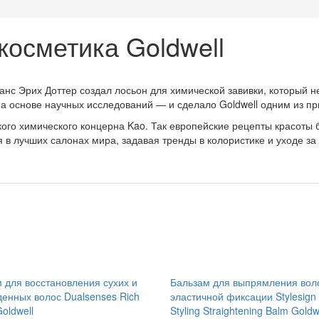
осметика Goldwell
нс Эрих Доттер создал лосьон для химической завивки, который н
 основе научных исследований — и сделало Goldwell одним из пр
кого химического концерна Kao. Так европейские рецепты красоты
 в лучших салонах мира, задавая тренды в колористике и уходе за
 для восстановления сухих и
Бальзам для выпрямления вол
енных волос Dualsenses Rich
эластичной фиксации Stylesign
oldwell
Styling Straightening Balm Goldw