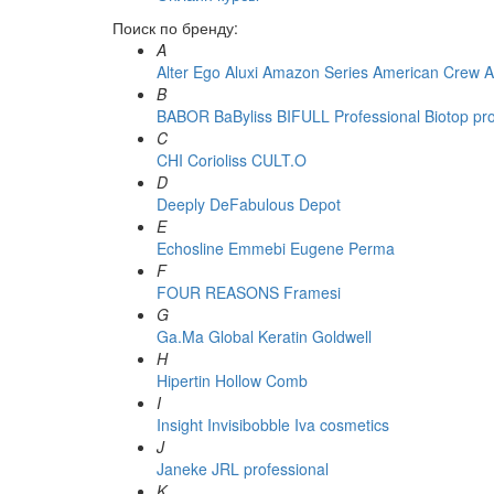
Поиск по бренду:
A
Alter Ego
Aluxi
Amazon Series
American Crew
A
B
BABOR
BaByliss
BIFULL Professional
Biotop pr
C
CHI
Corioliss
CULT.O
D
Deeply
DeFabulous
Depot
E
Echosline
Emmebi
Eugene Perma
F
FOUR REASONS
Framesi
G
Ga.Ma
Global Keratin
Goldwell
H
Hipertin
Hollow Comb
I
Insight
Invisibobble
Iva cosmetics
J
Janeke
JRL professional
K