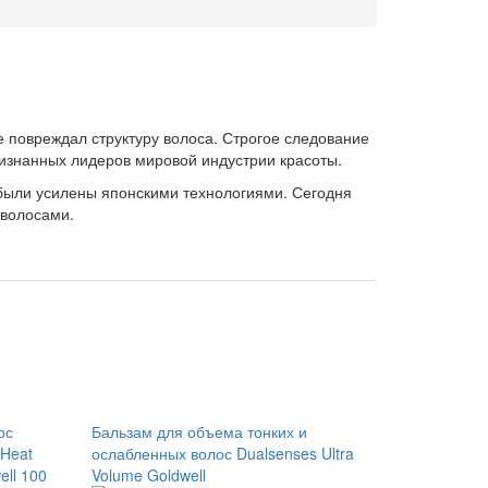
е повреждал структуру волоса. Строгое следование
изнанных лидеров мировой индустрии красоты.
 были усилены японскими технологиями. Сегодня
 волосами.
ос
Бальзам для объема тонких и
 Heat
ослабленных волос Dualsenses Ultra
ell 100
Volume Goldwell