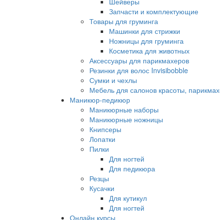
Шейверы
Запчасти и комплектующие
Товары для груминга
Машинки для стрижки
Ножницы для груминга
Косметика для животных
Аксессуары для парикмахеров
Резинки для волос Invisibobble
Сумки и чехлы
Мебель для салонов красоты, парикмах
Маникюр-педикюр
Маникюрные наборы
Маникюрные ножницы
Книпсеры
Лопатки
Пилки
Для ногтей
Для педикюра
Резцы
Кусачки
Для кутикул
Для ногтей
Онлайн курсы