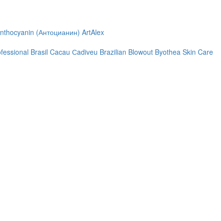
nthocyanin (Антоцианин)
ArtAlex
ofessional
Brasil Cacau Сadiveu
Brazilian Blowout
Byothea Skin Care