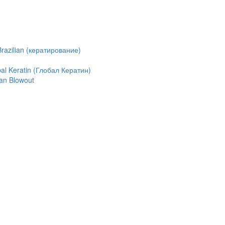
azilian (кератирование)
l Keratin (Глобал Кератин)
an Blowout