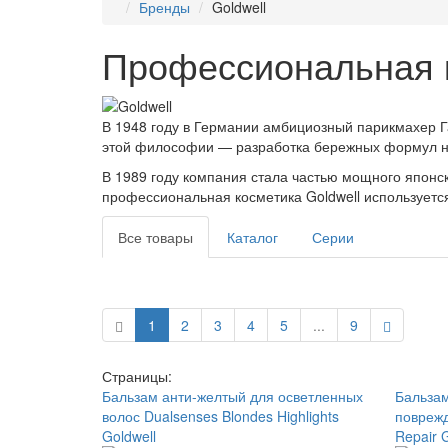
Бренды
Goldwell
Профессиональная к
В 1948 году в Германии амбициозный парикмахер Га
этой философии — разработка бережных формул на
В 1989 году компания стала частью мощного японс
профессиональная косметика Goldwell используется
Все товары
Каталог
Серии
1
2
3
4
5
...
9
Страницы:
Бальзам анти-желтый для осветленных
Бальзам
волос Dualsenses Blondes Highlights
поврежд
Goldwell
Repair G