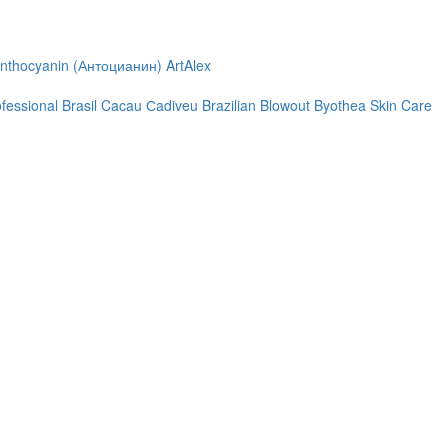
nthocyanin (Антоцианин)
ArtAlex
ofessional
Brasil Cacau Сadiveu
Brazilian Blowout
Byothea Skin Care