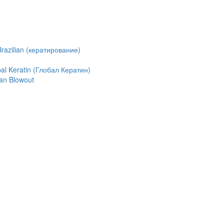
azilian (кератирование)
l Keratin (Глобал Кератин)
an Blowout