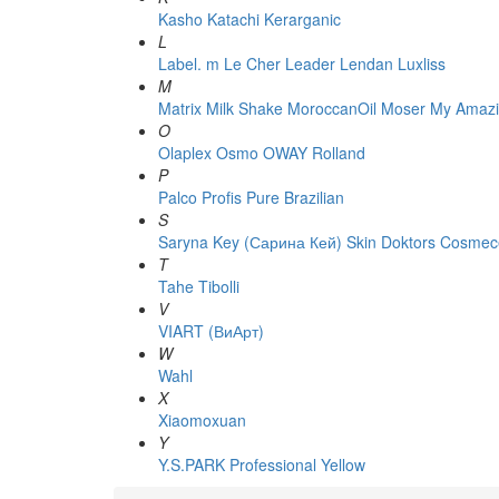
Kasho
Katachi
Kerarganic
L
Label. m
Le Cher
Leader
Lendan
Luxliss
M
Matrix
Milk Shake
MoroccanOil
Moser
My Amazi
O
Olaplex
Osmo
OWAY Rolland
P
Palco
Profis
Pure Brazilian
S
Saryna Key (Сарина Кей)
Skin Doktors Cosmece
T
Tahe
Tibolli
V
VIART (ВиАрт)
W
Wahl
X
Xiaomoxuan
Y
Y.S.PARK Professional
Yellow