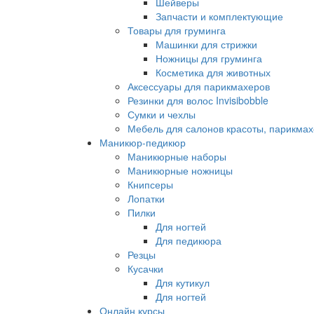
Шейверы
Запчасти и комплектующие
Товары для груминга
Машинки для стрижки
Ножницы для груминга
Косметика для животных
Аксессуары для парикмахеров
Резинки для волос Invisibobble
Сумки и чехлы
Мебель для салонов красоты, парикмах
Маникюр-педикюр
Маникюрные наборы
Маникюрные ножницы
Книпсеры
Лопатки
Пилки
Для ногтей
Для педикюра
Резцы
Кусачки
Для кутикул
Для ногтей
Онлайн курсы