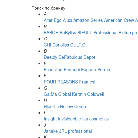
Поиск по бренду:
A
Alter Ego
Aluxi
Amazon Series
American Crew
A
B
BABOR
BaByliss
BIFULL Professional
Biotop pr
C
CHI
Corioliss
CULT.O
D
Deeply
DeFabulous
Depot
E
Echosline
Emmebi
Eugene Perma
F
FOUR REASONS
Framesi
G
Ga.Ma
Global Keratin
Goldwell
H
Hipertin
Hollow Comb
I
Insight
Invisibobble
Iva cosmetics
J
Janeke
JRL professional
K