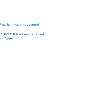
azilian (кератирование)
l Keratin (Глобал Кератин)
an Blowout