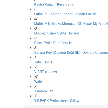
Kasho
Katachi
Kerarganic
L
Label. m
Le Cher
Leader
Lendan
Luxliss
M
Matrix
Milk Shake
MoroccanOil
Moser
My Amazi
O
Olaplex
Osmo
OWAY Rolland
P
Palco
Profis
Pure Brazilian
S
Saryna Key (Сарина Кей)
Skin Doktors Cosmece
T
Tahe
Tibolli
V
VIART (ВиАрт)
W
Wahl
X
Xiaomoxuan
Y
Y.S.PARK Professional
Yellow