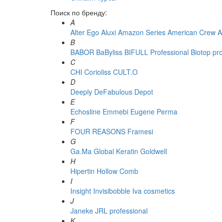
Поиск по бренду:
A
Alter Ego
Aluxi
Amazon Series
American Crew
A
B
BABOR
BaByliss
BIFULL Professional
Biotop pr
C
CHI
Corioliss
CULT.O
D
Deeply
DeFabulous
Depot
E
Echosline
Emmebi
Eugene Perma
F
FOUR REASONS
Framesi
G
Ga.Ma
Global Keratin
Goldwell
H
Hipertin
Hollow Comb
I
Insight
Invisibobble
Iva cosmetics
J
Janeke
JRL professional
K