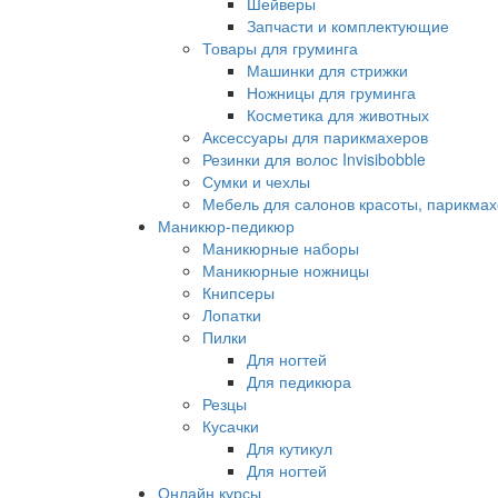
Шейверы
Запчасти и комплектующие
Товары для груминга
Машинки для стрижки
Ножницы для груминга
Косметика для животных
Аксессуары для парикмахеров
Резинки для волос Invisibobble
Сумки и чехлы
Мебель для салонов красоты, парикмах
Маникюр-педикюр
Маникюрные наборы
Маникюрные ножницы
Книпсеры
Лопатки
Пилки
Для ногтей
Для педикюра
Резцы
Кусачки
Для кутикул
Для ногтей
Онлайн курсы