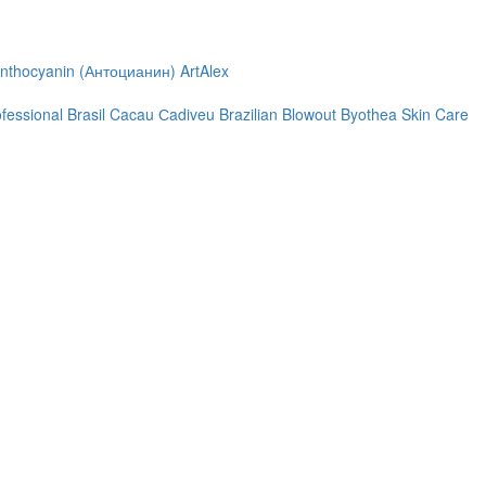
nthocyanin (Антоцианин)
ArtAlex
ofessional
Brasil Cacau Сadiveu
Brazilian Blowout
Byothea Skin Care