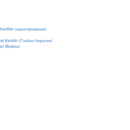
azilian (кератирование)
l Keratin (Глобал Кератин)
an Blowout