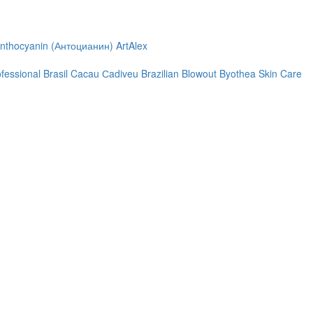
nthocyanin (Антоцианин)
ArtAlex
ofessional
Brasil Cacau Сadiveu
Brazilian Blowout
Byothea Skin Care