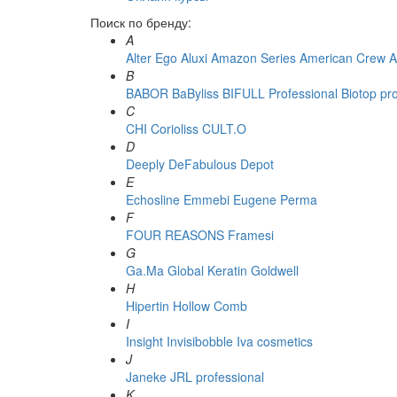
Поиск по бренду:
A
Alter Ego
Aluxi
Amazon Series
American Crew
A
B
BABOR
BaByliss
BIFULL Professional
Biotop pr
C
CHI
Corioliss
CULT.O
D
Deeply
DeFabulous
Depot
E
Echosline
Emmebi
Eugene Perma
F
FOUR REASONS
Framesi
G
Ga.Ma
Global Keratin
Goldwell
H
Hipertin
Hollow Comb
I
Insight
Invisibobble
Iva cosmetics
J
Janeke
JRL professional
K