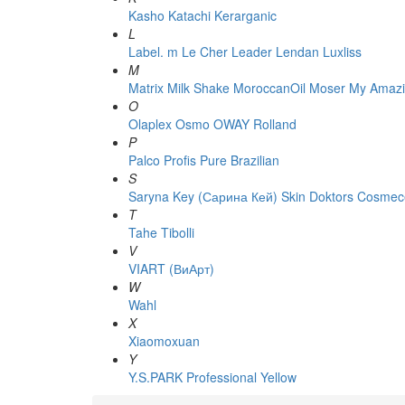
Kasho
Katachi
Kerarganic
L
Label. m
Le Cher
Leader
Lendan
Luxliss
M
Matrix
Milk Shake
MoroccanOil
Moser
My Amazi
O
Olaplex
Osmo
OWAY Rolland
P
Palco
Profis
Pure Brazilian
S
Saryna Key (Сарина Кей)
Skin Doktors Cosmece
T
Tahe
Tibolli
V
VIART (ВиАрт)
W
Wahl
X
Xiaomoxuan
Y
Y.S.PARK Professional
Yellow