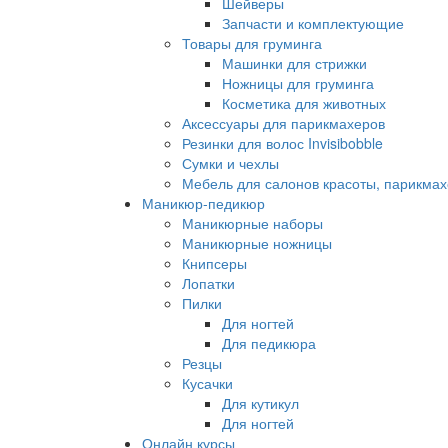
Шейверы
Запчасти и комплектующие
Товары для груминга
Машинки для стрижки
Ножницы для груминга
Косметика для животных
Аксессуары для парикмахеров
Резинки для волос Invisibobble
Сумки и чехлы
Мебель для салонов красоты, парикмах
Маникюр-педикюр
Маникюрные наборы
Маникюрные ножницы
Книпсеры
Лопатки
Пилки
Для ногтей
Для педикюра
Резцы
Кусачки
Для кутикул
Для ногтей
Онлайн курсы