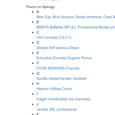
Поиск по бренду:
A
Alter Ego
Aluxi
Amazon Series
American Crew
A
B
BABOR
BaByliss
BIFULL Professional
Biotop pr
C
CHI
Corioliss
CULT.O
D
Deeply
DeFabulous
Depot
E
Echosline
Emmebi
Eugene Perma
F
FOUR REASONS
Framesi
G
Ga.Ma
Global Keratin
Goldwell
H
Hipertin
Hollow Comb
I
Insight
Invisibobble
Iva cosmetics
J
Janeke
JRL professional
K