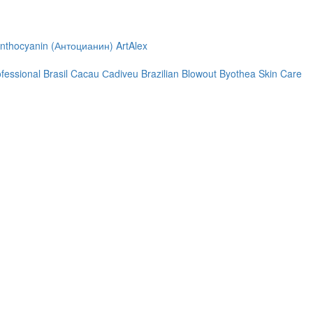
nthocyanin (Антоцианин)
ArtAlex
ofessional
Brasil Cacau Сadiveu
Brazilian Blowout
Byothea Skin Care