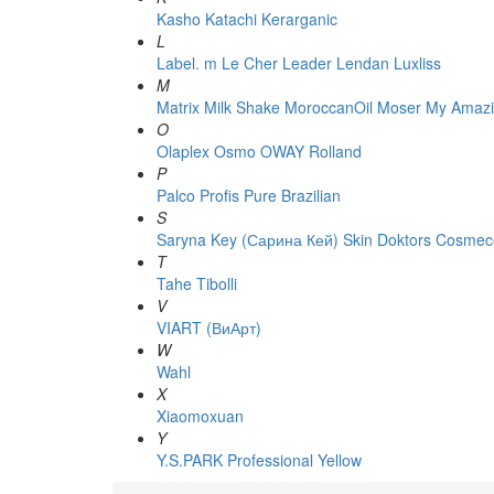
Kasho
Katachi
Kerarganic
L
Label. m
Le Cher
Leader
Lendan
Luxliss
M
Matrix
Milk Shake
MoroccanOil
Moser
My Amazi
O
Olaplex
Osmo
OWAY Rolland
P
Palco
Profis
Pure Brazilian
S
Saryna Key (Сарина Кей)
Skin Doktors Cosmece
T
Tahe
Tibolli
V
VIART (ВиАрт)
W
Wahl
X
Xiaomoxuan
Y
Y.S.PARK Professional
Yellow