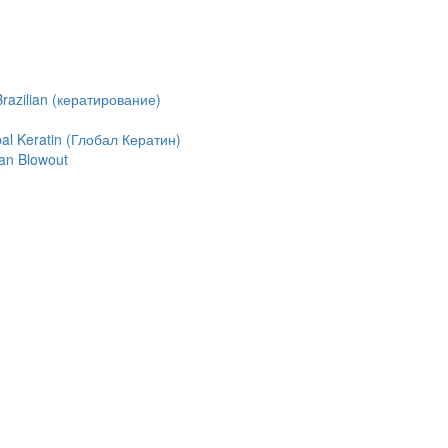
azilian (кератирование)
l Keratin (Глобал Кератин)
an Blowout