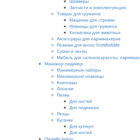
Шейверы
Запчасти и комплектующие
Товары для груминга
Машинки для стрижки
Ножницы для груминга
Косметика для животных
Аксессуары для парикмахеров
Резинки для волос Invisibobble
Сумки и чехлы
Мебель для салонов красоты, парикмах
Маникюр-педикюр
Маникюрные наборы
Маникюрные ножницы
Книпсеры
Лопатки
Пилки
Для ногтей
Для педикюра
Резцы
Кусачки
Для кутикул
Для ногтей
Онлайн курсы