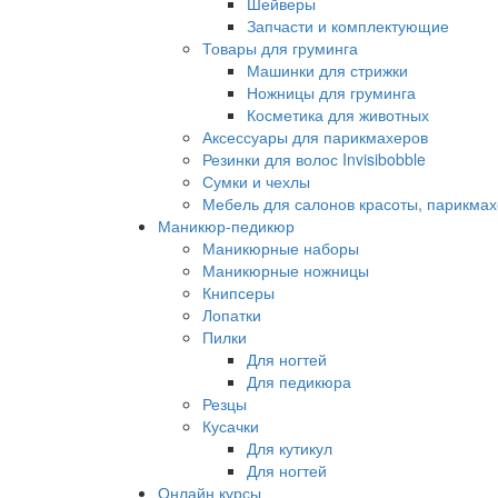
Шейверы
Запчасти и комплектующие
Товары для груминга
Машинки для стрижки
Ножницы для груминга
Косметика для животных
Аксессуары для парикмахеров
Резинки для волос Invisibobble
Сумки и чехлы
Мебель для салонов красоты, парикмах
Маникюр-педикюр
Маникюрные наборы
Маникюрные ножницы
Книпсеры
Лопатки
Пилки
Для ногтей
Для педикюра
Резцы
Кусачки
Для кутикул
Для ногтей
Онлайн курсы