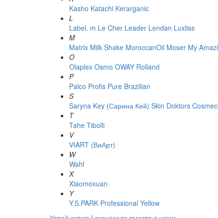
Kasho
Katachi
Kerarganic
L
Label. m
Le Cher
Leader
Lendan
Luxliss
M
Matrix
Milk Shake
MoroccanOil
Moser
My Amazi
O
Olaplex
Osmo
OWAY Rolland
P
Palco
Profis
Pure Brazilian
S
Saryna Key (Сарина Кей)
Skin Doktors Cosmece
T
Tahe
Tibolli
V
VIART (ВиАрт)
W
Wahl
X
Xiaomoxuan
Y
Y.S.PARK Professional
Yellow
Успей купить!
экономьте вместе с нами