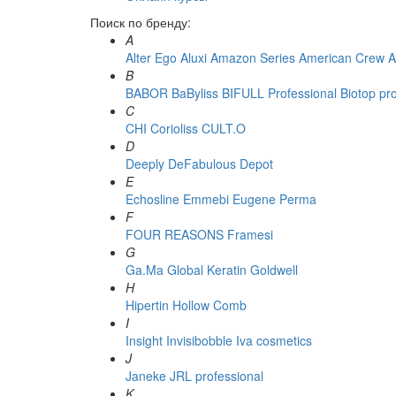
Поиск по бренду:
A
Alter Ego
Aluxi
Amazon Series
American Crew
A
B
BABOR
BaByliss
BIFULL Professional
Biotop pr
C
CHI
Corioliss
CULT.O
D
Deeply
DeFabulous
Depot
E
Echosline
Emmebi
Eugene Perma
F
FOUR REASONS
Framesi
G
Ga.Ma
Global Keratin
Goldwell
H
Hipertin
Hollow Comb
I
Insight
Invisibobble
Iva cosmetics
J
Janeke
JRL professional
K