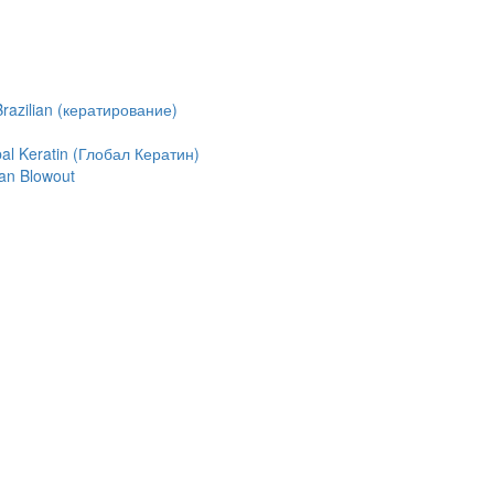
azilian (кератирование)
l Keratin (Глобал Кератин)
an Blowout