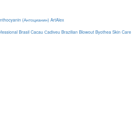
nthocyanin (Антоцианин)
ArtAlex
ofessional
Brasil Cacau Сadiveu
Brazilian Blowout
Byothea Skin Care