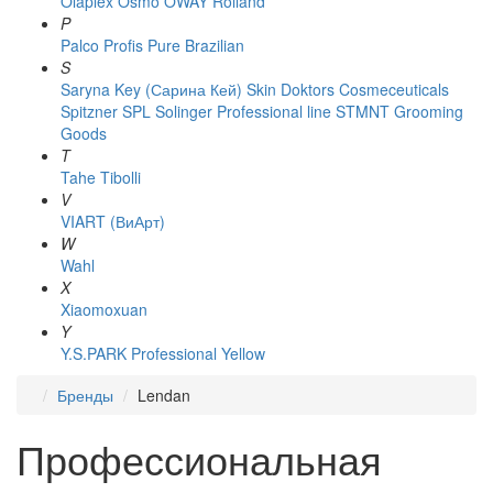
Olaplex
Osmo
OWAY Rolland
P
Palco
Profis
Pure Brazilian
S
Saryna Key (Сарина Кей)
Skin Doktors Cosmeceuticals
Spitzner
SPL Solinger Professional line
STMNT Grooming
Goods
T
Tahe
Tibolli
V
VIART (ВиАрт)
W
Wahl
X
Xiaomoxuan
Y
Y.S.PARK Professional
Yellow
Бренды
Lendan
Профессиональная