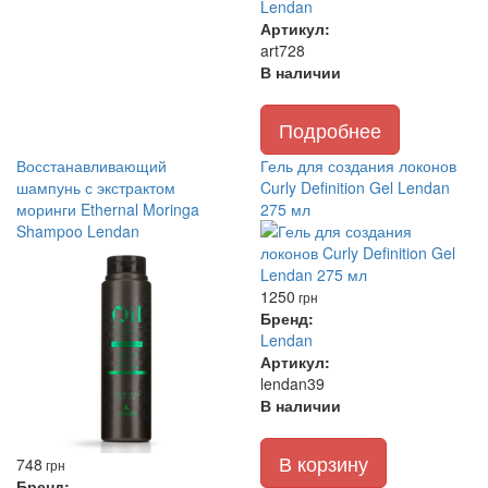
Lendan
Артикул:
art728
В наличии
Подробнее
Восстанавливающий
Гель для создания локонов
шампунь с экстрактом
Curly Definition Gel Lendan
моринги Ethernal Moringa
275 мл
Shampoo Lendan
1250
грн
Бренд:
Lendan
Артикул:
lendan39
В наличии
В корзину
748
грн
Бренд: