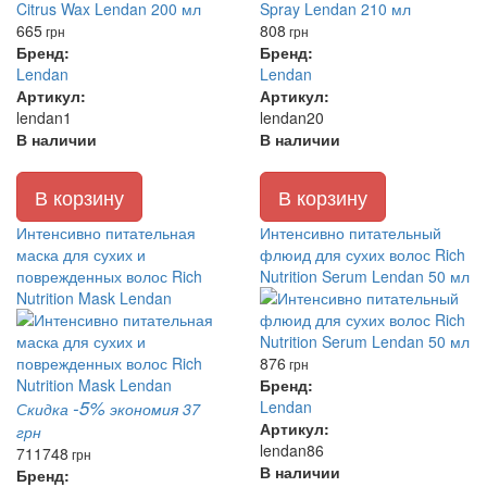
665
808
грн
грн
Бренд:
Бренд:
Lendan
Lendan
Артикул:
Артикул:
lendan1
lendan20
В наличии
В наличии
В корзину
В корзину
Интенсивно питательная
Интенсивно питательный
маска для сухих и
флюид для сухих волос Rich
поврежденных волос Rich
Nutrition Serum Lendan 50 мл
Nutrition Mask Lendan
876
грн
Бренд:
-5%
Lendan
Скидка
экономия 37
Артикул:
грн
lendan86
711
748
грн
В наличии
Бренд: