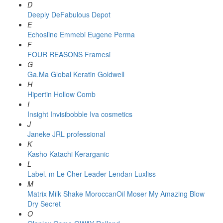
D
Deeply
DeFabulous
Depot
E
Echosline
Emmebi
Eugene Perma
F
FOUR REASONS
Framesi
G
Ga.Ma
Global Keratin
Goldwell
H
Hipertin
Hollow Comb
I
Insight
Invisibobble
Iva cosmetics
J
Janeke
JRL professional
K
Kasho
Katachi
Kerarganic
L
Label. m
Le Cher
Leader
Lendan
Luxliss
M
Matrix
Milk Shake
MoroccanOil
Moser
My Amazing Blow
Dry Secret
O