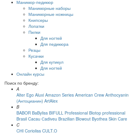
Маникюр-педикюр
Маникюрные наборы
Маникюрные ножницы
Книпсеры
Лопатки
Пилки
Для ногтей
Для педикюра
Резцы
Кусачки
Для кутикул
Для ногтей
Онлайн курсы
Поиск по бренду:
A
Alter Ego
Aluxi
Amazon Series
American Crew
Anthocyanin
(Антоцианин)
ArtAlex
B
BABOR
BaByliss
BIFULL Professional
Biotop professional
Brasil Cacau Сadiveu
Brazilian Blowout
Byothea Skin Care
C
CHI
Corioliss
CULT.O