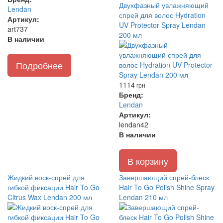
Двухфазный увлажняющий
Lendan
спрей для волос Hydration
Артикул:
UV Protector Spray Lendan
art737
200 мл
В наличии
Подробнее
1114
грн
Бренд:
Lendan
Артикул:
lendan42
В наличии
В корзину
Жидкий воск-спрей для
Завершающий спрей-блеск
гибкой фиксации Hair To Go
Hair To Go Polish Shine Spray
Citrus Wax Lendan 200 мл
Lendan 210 мл