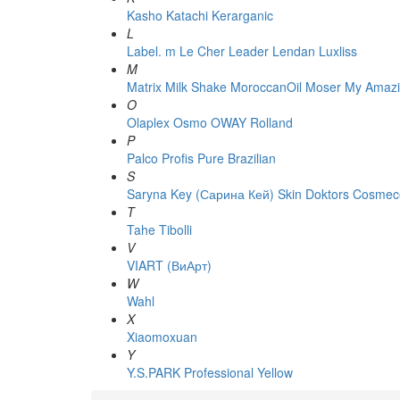
Kasho
Katachi
Kerarganic
L
Label. m
Le Cher
Leader
Lendan
Luxliss
M
Matrix
Milk Shake
MoroccanOil
Moser
My Amazi
O
Olaplex
Osmo
OWAY Rolland
P
Palco
Profis
Pure Brazilian
S
Saryna Key (Сарина Кей)
Skin Doktors Cosmece
T
Tahe
Tibolli
V
VIART (ВиАрт)
W
Wahl
X
Xiaomoxuan
Y
Y.S.PARK Professional
Yellow