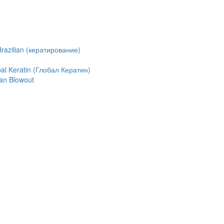
azilian (кератирование)
l Keratin (Глобал Кератин)
an Blowout