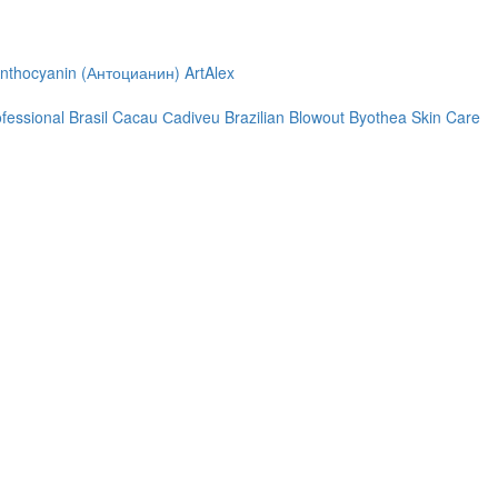
nthocyanin (Антоцианин)
ArtAlex
ofessional
Brasil Cacau Сadiveu
Brazilian Blowout
Byothea Skin Care