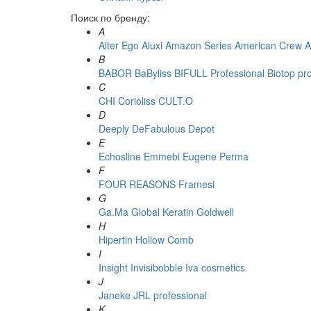
Поиск по бренду:
A
Alter Ego
Aluxi
Amazon Series
American Crew
A
B
BABOR
BaByliss
BIFULL Professional
Biotop pr
C
CHI
Corioliss
CULT.O
D
Deeply
DeFabulous
Depot
E
Echosline
Emmebi
Eugene Perma
F
FOUR REASONS
Framesi
G
Ga.Ma
Global Keratin
Goldwell
H
Hipertin
Hollow Comb
I
Insight
Invisibobble
Iva cosmetics
J
Janeke
JRL professional
K