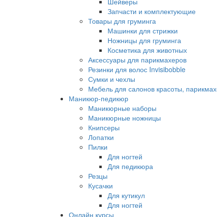
Шейверы
Запчасти и комплектующие
Товары для груминга
Машинки для стрижки
Ножницы для груминга
Косметика для животных
Аксессуары для парикмахеров
Резинки для волос Invisibobble
Сумки и чехлы
Мебель для салонов красоты, парикмах
Маникюр-педикюр
Маникюрные наборы
Маникюрные ножницы
Книпсеры
Лопатки
Пилки
Для ногтей
Для педикюра
Резцы
Кусачки
Для кутикул
Для ногтей
Онлайн курсы