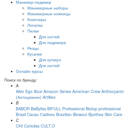
Маникюр-педикюр
Маникюрные наборы
Маникюрные ножницы
Книпсеры
Лопатки
Пилки
Для ногтей
Для педикюра
Резцы
Кусачки
Для кутикул
Для ногтей
Онлайн курсы
Поиск по бренду:
A
Alter Ego
Aluxi
Amazon Series
American Crew
Anthocyanin
(Антоцианин)
ArtAlex
B
BABOR
BaByliss
BIFULL Professional
Biotop professional
Brasil Cacau Сadiveu
Brazilian Blowout
Byothea Skin Care
C
CHI
Corioliss
CULT.O