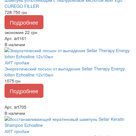
Шампунь уплотняющий с гиалуроновой кислотой Alter Ego
CUREGO FILLER
728
750
грн
Подробнее
экономия 22 грн
Арт. art161
В наличии
ХИТ продаж
Энергетический лосьон от выпадения Seliar Therapy Energy
lotion Echosline 12х10мл
1075
грн
Подробнее
Арт. art705
В наличии
ХИТ продаж