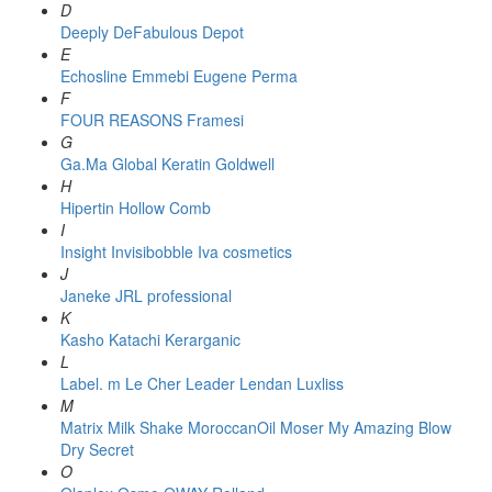
D
Deeply
DeFabulous
Depot
E
Echosline
Emmebi
Eugene Perma
F
FOUR REASONS
Framesi
G
Ga.Ma
Global Keratin
Goldwell
H
Hipertin
Hollow Comb
I
Insight
Invisibobble
Iva cosmetics
J
Janeke
JRL professional
K
Kasho
Katachi
Kerarganic
L
Label. m
Le Cher
Leader
Lendan
Luxliss
M
Matrix
Milk Shake
MoroccanOil
Moser
My Amazing Blow
Dry Secret
O