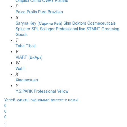
Olaplex
Osmo
OWAY Rolland
P
Palco
Profis
Pure Brazilian
S
Saryna Key (Сарина Кей)
Skin Doktors Cosmeceuticals
Spitzner
SPL Solinger Professional line
STMNT Grooming
Goods
T
Tahe
Tibolli
V
VIART (ВиАрт)
W
Wahl
X
Xiaomoxuan
Y
Y.S.PARK Professional
Yellow
Успей купить!
экономьте вместе с нами
0
0
0
: