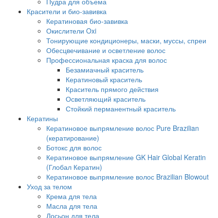
Пудра для объема
Красители и био-завивка
Кератиновая био-завивка
Окислители Oxi
Тонирующие кондиционеры, маски, муссы, спреи
Обесцвечивание и осветление волос
Профессиональная краска для волос
Безамиачный краситель
Кератиновый краситель
Краситель прямого действия
Осветляющий краситель
Стойкий перманентный краситель
Кератины
Кератиновое выпрямление волос Pure Brazilian
(кератирование)
Ботокс для волос
Кератиновое выпрямление GK Hair Global Keratin
(Глобал Кератин)
Кератиновое выпрямление волос Brazilian Blowout
Уход за телом
Крема для тела
Масла для тела
Лосьон для тела