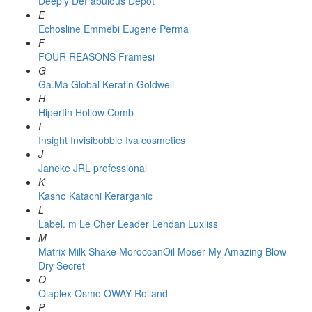
Deeply
DeFabulous
Depot
E
Echosline
Emmebi
Eugene Perma
F
FOUR REASONS
Framesi
G
Ga.Ma
Global Keratin
Goldwell
H
Hipertin
Hollow Comb
I
Insight
Invisibobble
Iva cosmetics
J
Janeke
JRL professional
K
Kasho
Katachi
Kerarganic
L
Label. m
Le Cher
Leader
Lendan
Luxliss
M
Matrix
Milk Shake
MoroccanOil
Moser
My Amazing Blow
Dry Secret
O
Olaplex
Osmo
OWAY Rolland
P