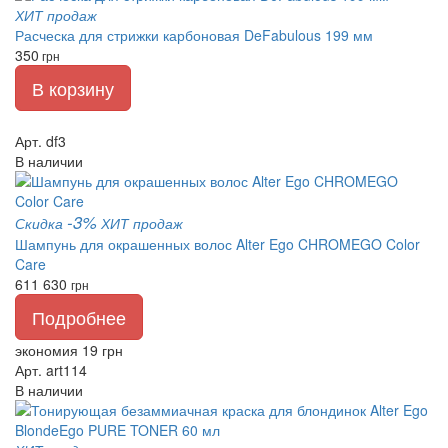
ХИТ продаж
Расческа для стрижки карбоновая DeFabulous 199 мм
350
грн
В корзину
Арт. df3
В наличии
-3%
Скидка
ХИТ продаж
Шампунь для окрашенных волос Alter Ego CHROMEGO Color
Care
611
630
грн
Подробнее
экономия 19 грн
Арт. art114
В наличии