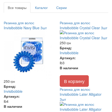
Все товары
Каталог
Серии
Резинка для волос
Резинка для волос
Invisibobble Navy Blue 3шт
Invisibobble Crystal Clear 3шт
250
грн
Бренд:
Invisibobble
Артикул:
ib3
В наличии
В корзину
250
грн
Бренд:
Резинка для волос
Invisibobble
Invisibobble Later Alligator
Артикул:
3шт
ib4
В наличии