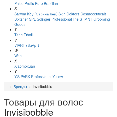
Palco
Profis
Pure Brazilian
S
Saryna Key (Сарина Кей)
Skin Doktors Cosmeceuticals
Spitzner
SPL Solinger Professional line
STMNT Grooming
Goods
T
Tahe
Tibolli
V
VIART (ВиАрт)
W
Wahl
X
Xiaomoxuan
Y
Y.S.PARK Professional
Yellow
Бренды
Invisibobble
Товары для волос
Invisibobble