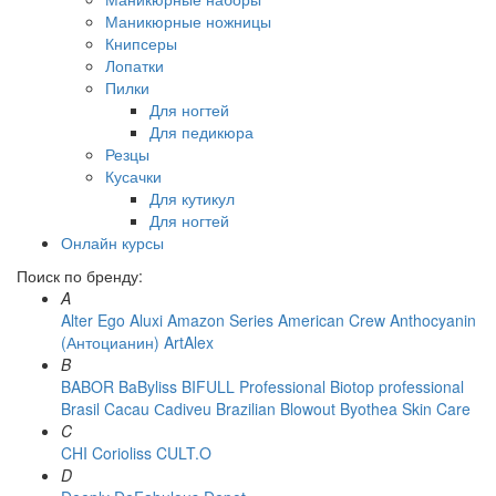
Маникюрные ножницы
Книпсеры
Лопатки
Пилки
Для ногтей
Для педикюра
Резцы
Кусачки
Для кутикул
Для ногтей
Онлайн курсы
Поиск по бренду:
A
Alter Ego
Aluxi
Amazon Series
American Crew
Anthocyanin
(Антоцианин)
ArtAlex
B
BABOR
BaByliss
BIFULL Professional
Biotop professional
Brasil Cacau Сadiveu
Brazilian Blowout
Byothea Skin Care
C
CHI
Corioliss
CULT.O
D