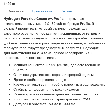
1499
грн
Описание
Применение
Состав
Hydrogen Peroxide Cream 9% Profis
 — кремовая 
окислительная эмульсия 9% (30 vol) от бренда 
Profis
. Это 
сильный проявитель, который отлично подходит для 
заметного осветления, 
создания насыщенных оттенков
 и 
работы со стойкой сединой. Кремовая текстура обеспечивает 
удобное смешивание и равномерное нанесение, а стабильная 
формула гарантирует предсказуемый результат. Подходит 
для осветления на 2–3 тона
, яркого колорирования и 
профессионального окрашивания.
Мощная концентрация
9% (30 vol)
для осветления на
2–3 тона
Отличная укрывистость первой и средней седины
Яркое и стойкое проявление цвета
Кремовая текстура
— удобно наносить и распределять
Стабильная формула, не расслаивается
Равномерное осветление
даже на тёмных волосах
Хорошая совместимость с крем-красками Profis
Доступен в объёмах 150 мл и 1000 мл