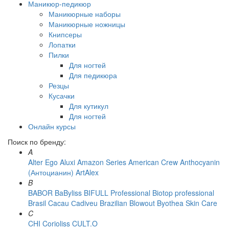
Маникюр-педикюр
Маникюрные наборы
Маникюрные ножницы
Книпсеры
Лопатки
Пилки
Для ногтей
Для педикюра
Резцы
Кусачки
Для кутикул
Для ногтей
Онлайн курсы
Поиск по бренду:
A
Alter Ego
Aluxi
Amazon Series
American Crew
Anthocyanin
(Антоцианин)
ArtAlex
B
BABOR
BaByliss
BIFULL Professional
Biotop professional
Brasil Cacau Сadiveu
Brazilian Blowout
Byothea Skin Care
C
CHI
Corioliss
CULT.O