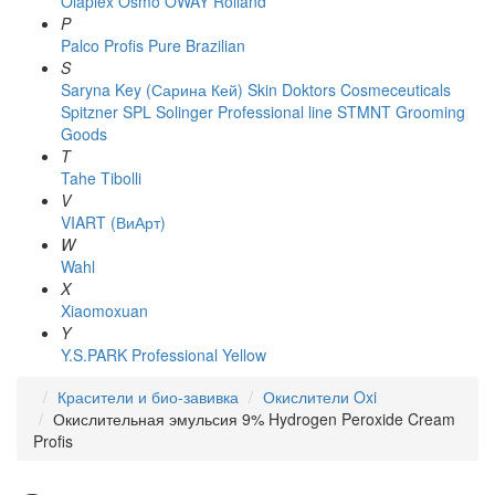
Olaplex
Osmo
OWAY Rolland
P
Palco
Profis
Pure Brazilian
S
Saryna Key (Сарина Кей)
Skin Doktors Cosmeceuticals
Spitzner
SPL Solinger Professional line
STMNT Grooming
Goods
T
Tahe
Tibolli
V
VIART (ВиАрт)
W
Wahl
X
Xiaomoxuan
Y
Y.S.PARK Professional
Yellow
Красители и био-завивка
Окислители Oxi
Окислительная эмульсия 9% Hydrogen Peroxide Cream
Profis