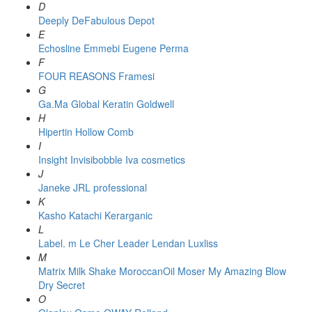
D
Deeply
DeFabulous
Depot
E
Echosline
Emmebi
Eugene Perma
F
FOUR REASONS
Framesi
G
Ga.Ma
Global Keratin
Goldwell
H
Hipertin
Hollow Comb
I
Insight
Invisibobble
Iva cosmetics
J
Janeke
JRL professional
K
Kasho
Katachi
Kerarganic
L
Label. m
Le Cher
Leader
Lendan
Luxliss
M
Matrix
Milk Shake
MoroccanOil
Moser
My Amazing Blow
Dry Secret
O