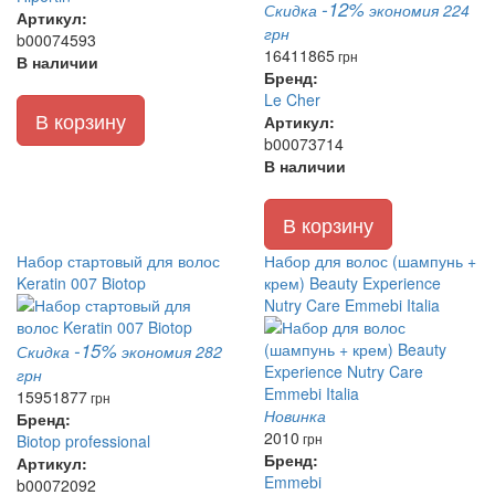
-12%
Скидка
экономия 224
Артикул:
грн
b00074593
1641
1865
грн
В наличии
Бренд:
Le Cher
В корзину
Артикул:
b00073714
В наличии
В корзину
Набор стартовый для волос
Набор для волос (шампунь +
Keratin 007 Biotop
крем) Beauty Experience
Nutry Care Emmebi Italia
-15%
Скидка
экономия 282
грн
1595
1877
грн
Новинка
Бренд:
2010
грн
Biotop professional
Бренд:
Артикул:
Emmebi
b00072092