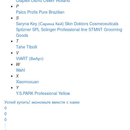
Olaplex
Osmo
OWAY Rolland
P
Palco
Profis
Pure Brazilian
S
Saryna Key (Сарина Кей)
Skin Doktors Cosmeceuticals
Spitzner
SPL Solinger Professional line
STMNT Grooming
Goods
T
Tahe
Tibolli
V
VIART (ВиАрт)
W
Wahl
X
Xiaomoxuan
Y
Y.S.PARK Professional
Yellow
Успей купить!
экономьте вместе с нами
0
0
0
: