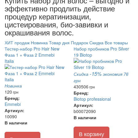
Купить набор для волос – выгодно и
эффективно продлить действие
процедур кератинизации,
цистеирования, био-завивки и
окрашивания волос.
ХИТ продаж
Новинка
Товар дня
Подарок
Скидка
Все товары
Тестер-набор Pro Hair New
Набор пробников Pro Silver
Фаза 1 + Фаза 2 Emmebi
19 Biotop
Italia
-15%
Скидка
экономия 76
грн
Новинка
430
506
грн
120
грн
Бренд:
Бренд:
Biotop professional
Emmebi
Артикул:
Артикул:
b00072090
10090
В наличии
В наличии
В корзину