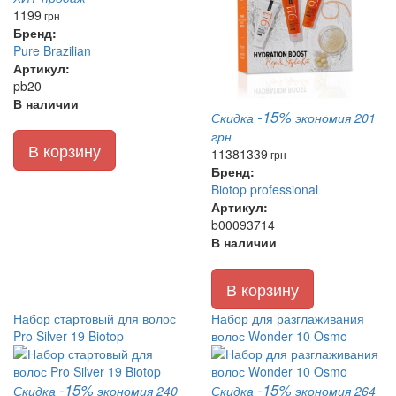
1199
грн
Бренд:
Pure Brazilian
Артикул:
pb20
В наличии
-15%
Скидка
экономия 201
грн
В корзину
1138
1339
грн
Бренд:
Biotop professional
Артикул:
b00093714
В наличии
В корзину
Набор стартовый для волос
Набор для разглаживания
Pro Silver 19 Biotop
волос Wonder 10 Osmo
-15%
-15%
Скидка
экономия 240
Скидка
экономия 264