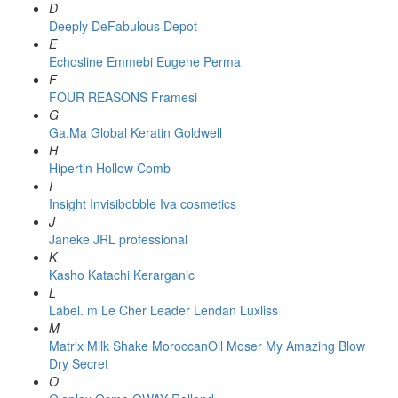
D
Deeply
DeFabulous
Depot
E
Echosline
Emmebi
Eugene Perma
F
FOUR REASONS
Framesi
G
Ga.Ma
Global Keratin
Goldwell
H
Hipertin
Hollow Comb
I
Insight
Invisibobble
Iva cosmetics
J
Janeke
JRL professional
K
Kasho
Katachi
Kerarganic
L
Label. m
Le Cher
Leader
Lendan
Luxliss
M
Matrix
Milk Shake
MoroccanOil
Moser
My Amazing Blow
Dry Secret
O