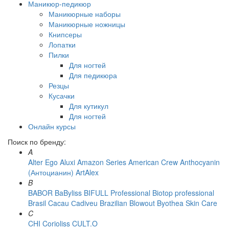
Маникюр-педикюр
Маникюрные наборы
Маникюрные ножницы
Книпсеры
Лопатки
Пилки
Для ногтей
Для педикюра
Резцы
Кусачки
Для кутикул
Для ногтей
Онлайн курсы
Поиск по бренду:
A
Alter Ego
Aluxi
Amazon Series
American Crew
Anthocyanin
(Антоцианин)
ArtAlex
B
BABOR
BaByliss
BIFULL Professional
Biotop professional
Brasil Cacau Сadiveu
Brazilian Blowout
Byothea Skin Care
C
CHI
Corioliss
CULT.O