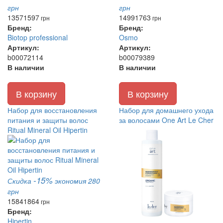
грн
грн
1357
1597
1499
1763
грн
грн
Бренд:
Бренд:
Biotop professional
Osmo
Артикул:
Артикул:
b00072114
b00079389
В наличии
В наличии
В корзину
В корзину
Набор для восстановления
Набор для домашнего ухода
питания и защиты волос
за волосами One Art Le Cher
Ritual Mineral Oil Hipertin
-15%
Скидка
экономия 280
грн
1584
1864
грн
Бренд:
Hipertin