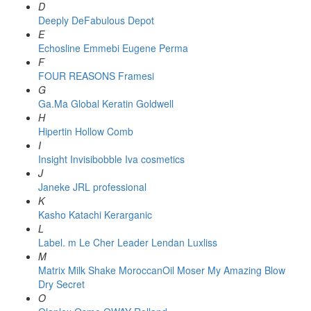
D
Deeply
DeFabulous
Depot
E
Echosline
Emmebi
Eugene Perma
F
FOUR REASONS
Framesi
G
Ga.Ma
Global Keratin
Goldwell
H
Hipertin
Hollow Comb
I
Insight
Invisibobble
Iva cosmetics
J
Janeke
JRL professional
K
Kasho
Katachi
Kerarganic
L
Label. m
Le Cher
Leader
Lendan
Luxliss
M
Matrix
Milk Shake
MoroccanOil
Moser
My Amazing Blow
Dry Secret
O