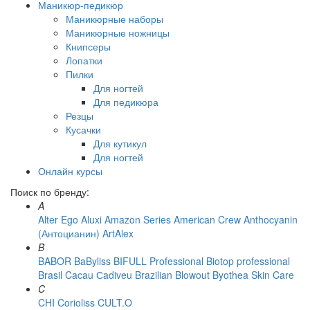
Маникюр-педикюр
Маникюрные наборы
Маникюрные ножницы
Книпсеры
Лопатки
Пилки
Для ногтей
Для педикюра
Резцы
Кусачки
Для кутикул
Для ногтей
Онлайн курсы
Поиск по бренду:
A
Alter Ego
Aluxi
Amazon Series
American Crew
Anthocyanin
(Антоцианин)
ArtAlex
B
BABOR
BaByliss
BIFULL Professional
Biotop professional
Brasil Cacau Сadiveu
Brazilian Blowout
Byothea Skin Care
C
CHI
Corioliss
CULT.O