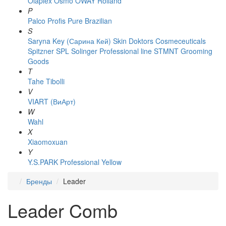
Olaplex
Osmo
OWAY Rolland
P
Palco
Profis
Pure Brazilian
S
Saryna Key (Сарина Кей)
Skin Doktors Cosmeceuticals
Spitzner
SPL Solinger Professional line
STMNT Grooming
Goods
T
Tahe
Tibolli
V
VIART (ВиАрт)
W
Wahl
X
Xiaomoxuan
Y
Y.S.PARK Professional
Yellow
Бренды
Leader
Leader Comb