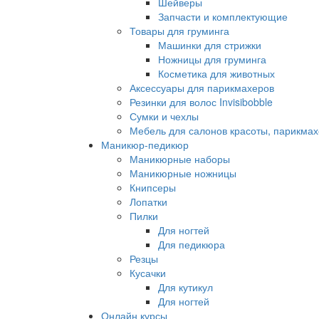
Шейверы
Запчасти и комплектующие
Товары для груминга
Машинки для стрижки
Ножницы для груминга
Косметика для животных
Аксессуары для парикмахеров
Резинки для волос Invisibobble
Сумки и чехлы
Мебель для салонов красоты, парикмах
Маникюр-педикюр
Маникюрные наборы
Маникюрные ножницы
Книпсеры
Лопатки
Пилки
Для ногтей
Для педикюра
Резцы
Кусачки
Для кутикул
Для ногтей
Онлайн курсы