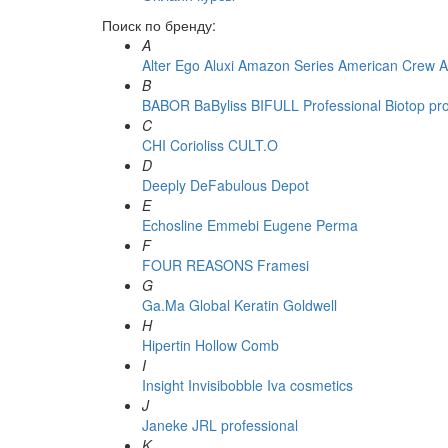
Поиск по бренду:
A
Alter Ego
Aluxi
Amazon Series
American Crew
A
B
BABOR
BaByliss
BIFULL Professional
Biotop pr
C
CHI
Corioliss
CULT.O
D
Deeply
DeFabulous
Depot
E
Echosline
Emmebi
Eugene Perma
F
FOUR REASONS
Framesi
G
Ga.Ma
Global Keratin
Goldwell
H
Hipertin
Hollow Comb
I
Insight
Invisibobble
Iva cosmetics
J
Janeke
JRL professional
K