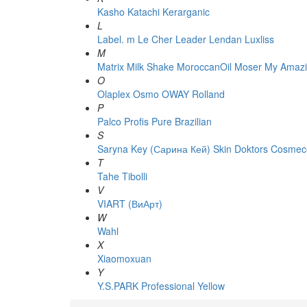
Kasho
Katachi
Kerarganic
L
Label. m
Le Cher
Leader
Lendan
Luxliss
M
Matrix
Milk Shake
MoroccanOil
Moser
My Amazi
O
Olaplex
Osmo
OWAY Rolland
P
Palco
Profis
Pure Brazilian
S
Saryna Key (Сарина Кей)
Skin Doktors Cosmece
T
Tahe
Tibolli
V
VIART (ВиАрт)
W
Wahl
X
Xiaomoxuan
Y
Y.S.PARK Professional
Yellow