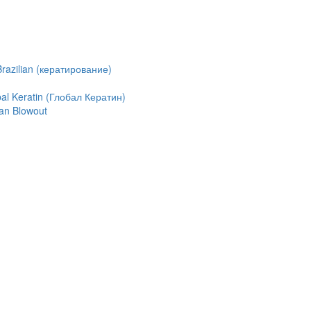
azilian (кератирование)
l Keratin (Глобал Кератин)
an Blowout