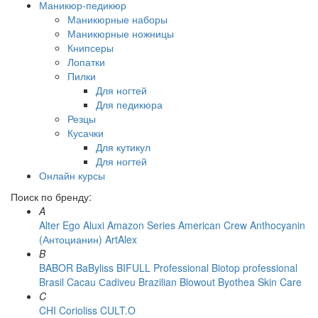
Маникюр-педикюр
Маникюрные наборы
Маникюрные ножницы
Книпсеры
Лопатки
Пилки
Для ногтей
Для педикюра
Резцы
Кусачки
Для кутикул
Для ногтей
Онлайн курсы
Поиск по бренду:
A
Alter Ego
Aluxi
Amazon Series
American Crew
Anthocyanin
(Антоцианин)
ArtAlex
B
BABOR
BaByliss
BIFULL Professional
Biotop professional
Brasil Cacau Сadiveu
Brazilian Blowout
Byothea Skin Care
C
CHI
Corioliss
CULT.O