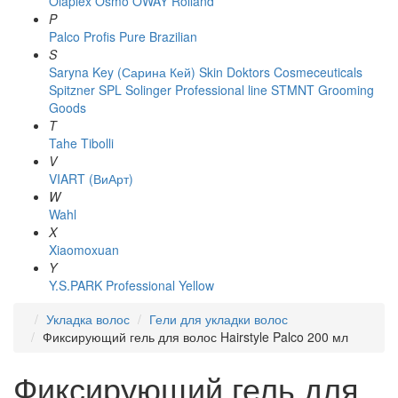
Olaplex
Osmo
OWAY Rolland
P
Palco
Profis
Pure Brazilian
S
Saryna Key (Сарина Кей)
Skin Doktors Cosmeceuticals
Spitzner
SPL Solinger Professional line
STMNT Grooming
Goods
T
Tahe
Tibolli
V
VIART (ВиАрт)
W
Wahl
X
Xiaomoxuan
Y
Y.S.PARK Professional
Yellow
Укладка волос
Гели для укладки волос
Фиксирующий гель для волос Hairstyle Palco 200 мл
Фиксирующий гель для