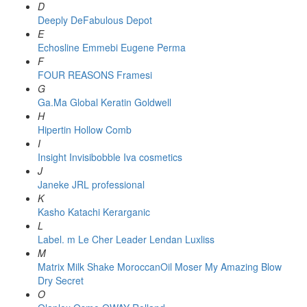
D
Deeply
DeFabulous
Depot
E
Echosline
Emmebi
Eugene Perma
F
FOUR REASONS
Framesi
G
Ga.Ma
Global Keratin
Goldwell
H
Hipertin
Hollow Comb
I
Insight
Invisibobble
Iva cosmetics
J
Janeke
JRL professional
K
Kasho
Katachi
Kerarganic
L
Label. m
Le Cher
Leader
Lendan
Luxliss
M
Matrix
Milk Shake
MoroccanOil
Moser
My Amazing Blow
Dry Secret
O