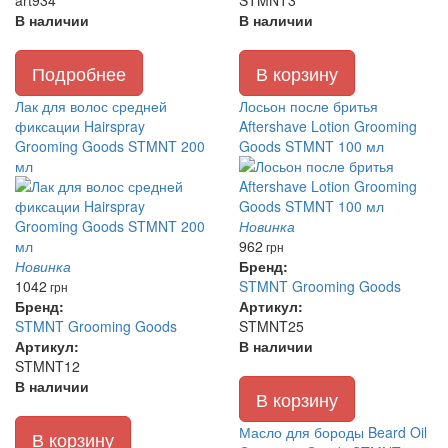
art934
STMNT3
В наличии
В наличии
Подробнее
В корзину
Лак для волос средней
Лосьон после бритья
фиксации Hairspray
Aftershave Lotion Grooming
Grooming Goods STMNT 200
Goods STMNT 100 мл
мл
Новинка
962
грн
Новинка
Бренд:
1042
STMNT Grooming Goods
грн
Бренд:
Артикул:
STMNT Grooming Goods
STMNT25
Артикул:
В наличии
STMNT12
В наличии
В корзину
Масло для бороды Beard Oil
В корзину