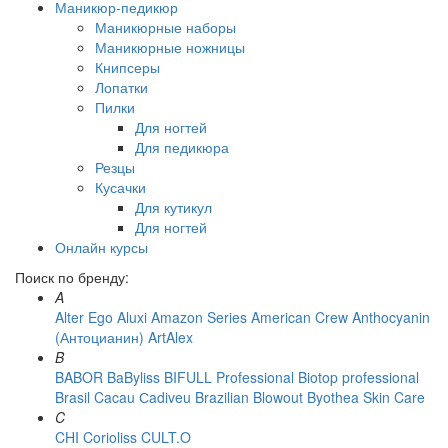
Маникюр-педикюр
Маникюрные наборы
Маникюрные ножницы
Книпсеры
Лопатки
Пилки
Для ногтей
Для педикюра
Резцы
Кусачки
Для кутикул
Для ногтей
Онлайн курсы
Поиск по бренду:
A
Alter Ego
Aluxi
Amazon Series
American Crew
Anthocyanin
(Антоцианин)
ArtAlex
B
BABOR
BaByliss
BIFULL Professional
Biotop professional
Brasil Cacau Сadiveu
Brazilian Blowout
Byothea Skin Care
C
CHI
Corioliss
CULT.O