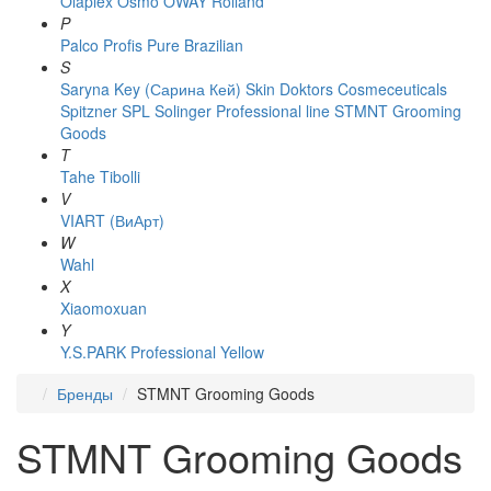
Olaplex
Osmo
OWAY Rolland
P
Palco
Profis
Pure Brazilian
S
Saryna Key (Сарина Кей)
Skin Doktors Cosmeceuticals
Spitzner
SPL Solinger Professional line
STMNT Grooming
Goods
T
Tahe
Tibolli
V
VIART (ВиАрт)
W
Wahl
X
Xiaomoxuan
Y
Y.S.PARK Professional
Yellow
Бренды
STMNT Grooming Goods
STMNT Grooming Goods