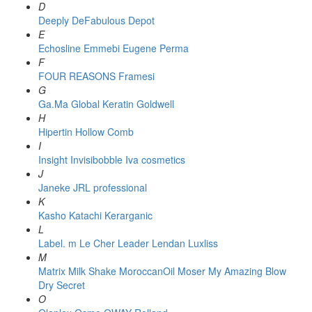
D
Deeply
DeFabulous
Depot
E
Echosline
Emmebi
Eugene Perma
F
FOUR REASONS
Framesi
G
Ga.Ma
Global Keratin
Goldwell
H
Hipertin
Hollow Comb
I
Insight
Invisibobble
Iva cosmetics
J
Janeke
JRL professional
K
Kasho
Katachi
Kerarganic
L
Label. m
Le Cher
Leader
Lendan
Luxliss
M
Matrix
Milk Shake
MoroccanOil
Moser
My Amazing Blow
Dry Secret
O