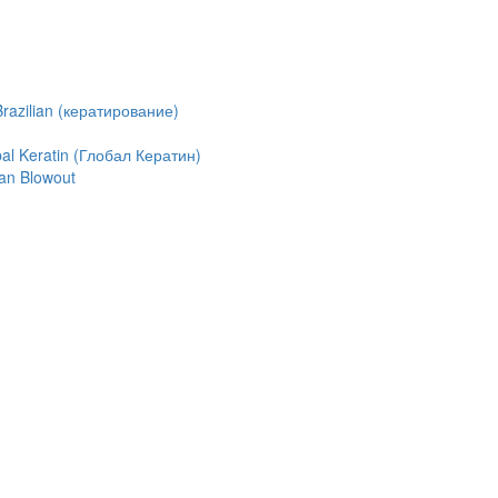
azilian (кератирование)
l Keratin (Глобал Кератин)
an Blowout