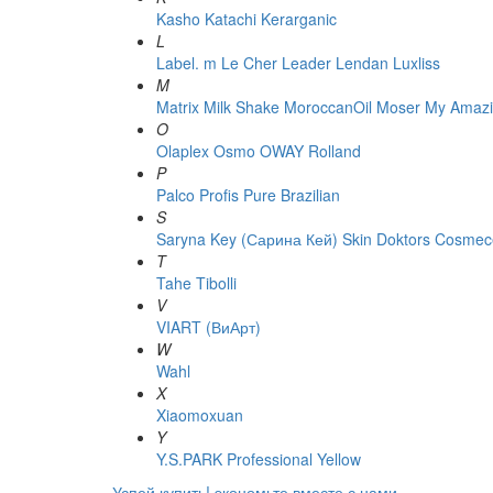
Kasho
Katachi
Kerarganic
L
Label. m
Le Cher
Leader
Lendan
Luxliss
M
Matrix
Milk Shake
MoroccanOil
Moser
My Amazi
O
Olaplex
Osmo
OWAY Rolland
P
Palco
Profis
Pure Brazilian
S
Saryna Key (Сарина Кей)
Skin Doktors Cosmece
T
Tahe
Tibolli
V
VIART (ВиАрт)
W
Wahl
X
Xiaomoxuan
Y
Y.S.PARK Professional
Yellow
Успей купить!
экономьте вместе с нами