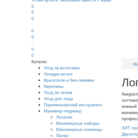
0
0
0
:
0
0
:
0
0
Каталог
Ма
Уход за волосами
Укладка волос
Ло
Красители и био-завивка
Кератины
Уход за телом
Аккурат
Уход для лица
ногтево
Парикмахерский инструмент
кожный 
Маникюр-педикюр
маникюр
Лопатки
професс
Маникюрные наборы
ХИТ пр
Маникюрные ножницы
Двухсто
Пилки