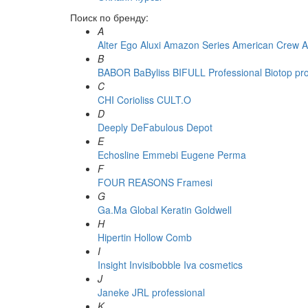
Поиск по бренду:
A
Alter Ego
Aluxi
Amazon Series
American Crew
A
B
BABOR
BaByliss
BIFULL Professional
Biotop pr
C
CHI
Corioliss
CULT.O
D
Deeply
DeFabulous
Depot
E
Echosline
Emmebi
Eugene Perma
F
FOUR REASONS
Framesi
G
Ga.Ma
Global Keratin
Goldwell
H
Hipertin
Hollow Comb
I
Insight
Invisibobble
Iva cosmetics
J
Janeke
JRL professional
K