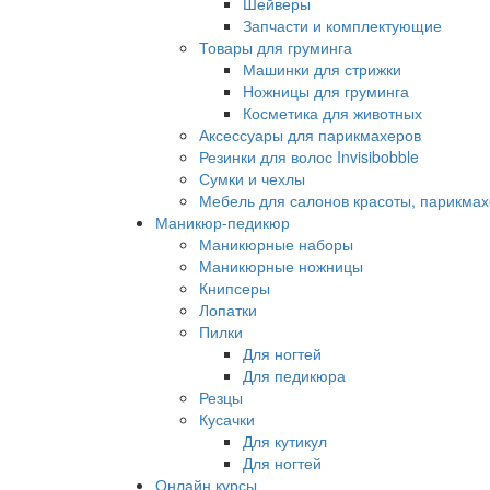
Шейверы
Запчасти и комплектующие
Товары для груминга
Машинки для стрижки
Ножницы для груминга
Косметика для животных
Аксессуары для парикмахеров
Резинки для волос Invisibobble
Сумки и чехлы
Мебель для салонов красоты, парикмах
Маникюр-педикюр
Маникюрные наборы
Маникюрные ножницы
Книпсеры
Лопатки
Пилки
Для ногтей
Для педикюра
Резцы
Кусачки
Для кутикул
Для ногтей
Онлайн курсы