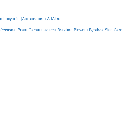
nthocyanin (Антоцианин)
ArtAlex
ofessional
Brasil Cacau Сadiveu
Brazilian Blowout
Byothea Skin Care