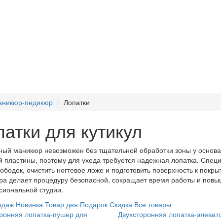
никюр-педикюр
Лопатки
патки для кутикул
ный маникюр невозможен без тщательной обработки зоны у основа
й пластины, поэтому для ухода требуется надежная лопатка. Спец
ободок, очистить ногтевое ложе и подготовить поверхность к покр
а делает процедуру безопасной, сокращает время работы и повышае
иональной студии.
одаж
Новинка
Товар дня
Подарок
Скидка
Все товары
ронняя лопатка-пушер для
Двухсторонняя лопатка-элеват