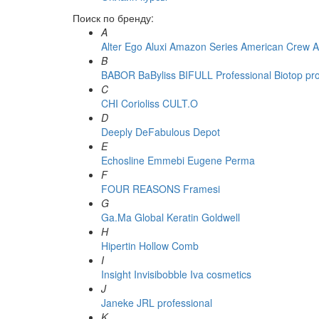
Поиск по бренду:
A
Alter Ego
Aluxi
Amazon Series
American Crew
A
B
BABOR
BaByliss
BIFULL Professional
Biotop pr
C
CHI
Corioliss
CULT.O
D
Deeply
DeFabulous
Depot
E
Echosline
Emmebi
Eugene Perma
F
FOUR REASONS
Framesi
G
Ga.Ma
Global Keratin
Goldwell
H
Hipertin
Hollow Comb
I
Insight
Invisibobble
Iva cosmetics
J
Janeke
JRL professional
K