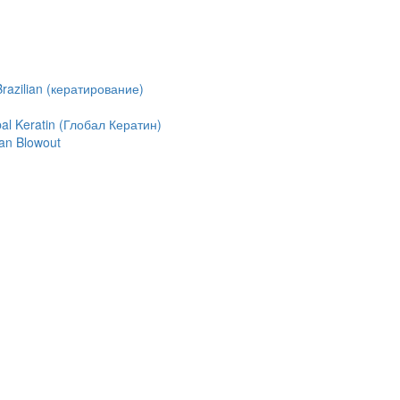
azilian (кератирование)
l Keratin (Глобал Кератин)
an Blowout