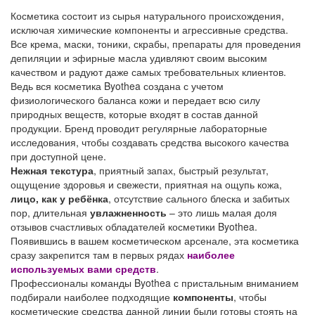
Косметика состоит из сырья натурального происхождения,
исключая химические компоненты и агрессивные средства.
Все крема, маски, тоники, скрабы, препараты для проведения
депиляции и эфирные масла удивляют своим высоким
качеством и радуют даже самых требовательных клиентов.
Ведь вся косметика Byothea создана с учетом
физиологического баланса кожи и передает всю силу
природных веществ, которые входят в состав данной
продукции. Бренд проводит регулярные лабораторные
исследования, чтобы создавать средства высокого качества
при доступной цене.
Нежная текстура
, приятный запах, быстрый результат,
ощущение здоровья и свежести, приятная на ощупь кожа,
лицо, как у ребёнка
, отсутствие сального блеска и забитых
пор, длительная
увлажненность
– это лишь малая доля
отзывов счастливых обладателей косметики Byothea.
Появившись в вашем косметическом арсенале, эта косметика
сразу закрепится там в первых рядах
наиболее
используемых вами средств
.
Профессионалы команды Byothea с пристальным вниманием
подбирали наиболее подходящие
компоненты
, чтобы
косметические средства данной линии были готовы стоять на