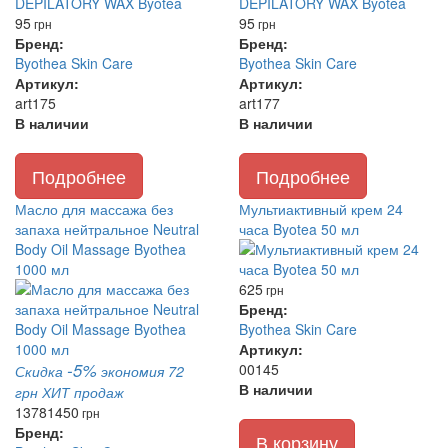
95
95
грн
грн
Бренд:
Бренд:
Byothea Skin Care
Byothea Skin Care
Артикул:
Артикул:
art175
art177
В наличии
В наличии
Подробнее
Подробнее
Масло для массажа без
Мультиактивный крем 24
запаха нейтральное Neutral
часа Byotea 50 мл
Body Oil Massage Byothea
1000 мл
625
грн
Бренд:
Byothea Skin Care
Артикул:
-5%
00145
Скидка
экономия 72
В наличии
грн
ХИТ продаж
1378
1450
грн
Бренд:
В корзину