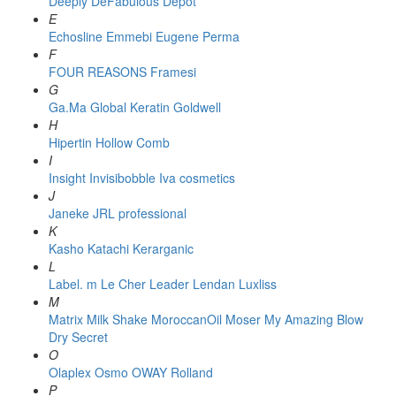
Deeply
DeFabulous
Depot
E
Echosline
Emmebi
Eugene Perma
F
FOUR REASONS
Framesi
G
Ga.Ma
Global Keratin
Goldwell
H
Hipertin
Hollow Comb
I
Insight
Invisibobble
Iva cosmetics
J
Janeke
JRL professional
K
Kasho
Katachi
Kerarganic
L
Label. m
Le Cher
Leader
Lendan
Luxliss
M
Matrix
Milk Shake
MoroccanOil
Moser
My Amazing Blow
Dry Secret
O
Olaplex
Osmo
OWAY Rolland
P