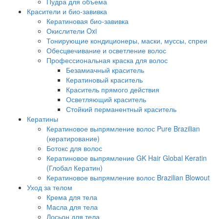
Пудра для объема
Красители и био-завивка
Кератиновая био-завивка
Окислители Oxi
Тонирующие кондиционеры, маски, муссы, спреи
Обесцвечивание и осветление волос
Профессиональная краска для волос
Безамиачный краситель
Кератиновый краситель
Краситель прямого действия
Осветляющий краситель
Стойкий перманентный краситель
Кератины
Кератиновое выпрямление волос Pure Brazilian
(кератирование)
Ботокс для волос
Кератиновое выпрямление GK Hair Global Keratin
(Глобал Кератин)
Кератиновое выпрямление волос Brazilian Blowout
Уход за телом
Крема для тела
Масла для тела
Лосьон для тела