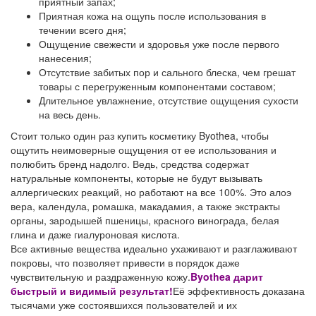
приятный запах;
Приятная кожа на ощупь после использования в
течении всего дня;
Ощущение свежести и здоровья уже после первого
нанесения;
Отсутствие забитых пор и сального блеска, чем грешат
товары с перегруженным компонентами составом;
Длительное увлажнение, отсутствие ощущения сухости
на весь день.
Стоит только один раз купить косметику Byothea, чтобы
ощутить неимоверные ощущения от ее использования и
полюбить бренд надолго. Ведь, средства содержат
натуральные компоненты, которые не будут вызывать
аллергических реакций, но работают на все 100%. Это алоэ
вера, календула, ромашка, макадамия, а также экстракты
органы, зародышей пшеницы, красного винограда, белая
глина и даже гиалуроновая кислота.
Все активные вещества идеально ухаживают и разглаживают
покровы, что позволяет привести в порядок даже
чувствительную и раздраженную кожу.
Byothea дарит
быстрый и видимый результат!
Её эффективность доказана
тысячами уже состоявшихся пользователей и их