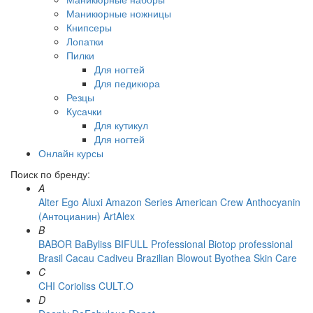
Маникюрные ножницы
Книпсеры
Лопатки
Пилки
Для ногтей
Для педикюра
Резцы
Кусачки
Для кутикул
Для ногтей
Онлайн курсы
Поиск по бренду:
A
Alter Ego
Aluxi
Amazon Series
American Crew
Anthocyanin
(Антоцианин)
ArtAlex
B
BABOR
BaByliss
BIFULL Professional
Biotop professional
Brasil Cacau Сadiveu
Brazilian Blowout
Byothea Skin Care
C
CHI
Corioliss
CULT.O
D