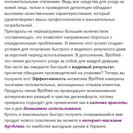
положительными откликами. Ведь все средства для ухода за
кожей лица, телом и проведения депиляции обладают
высокими качественными характеристиками, который
удовлетворяют вкусы профессионалов и взыскательных
потребителей.
Препараты не перезагружены большим количеством
составляющих, что позволяет направленно бороться с
определенными проблемами. И именно этот аспект создает
условия для получения быстрого и видимого результата даже
за короткий период использования. В дополнение, Byothea -
это линия доступного ухода за собой для каждой девушки.
Как часто вы ожидаете быстрый и
видимый результат
,
прочитав обещания производителей на упаковке? Теперь вы
получите его!
Эффективность
косметики Byothea измерена
тысячами положительных, восхищенных отзывов клиентов.
Продукты линии Byothea не провоцируют возникновения
аллергических реакций и чувства дискомфорта, потому
прекрасно подходят для применения как в
салонах красоты
,
так и для
домашнего использования
.
Купить и максимально быстро получить понравившийся вам
продукт нового поколения вы можете в
интернет-магазине
АртАлекс
по наиболее выгодным ценам в Украине.