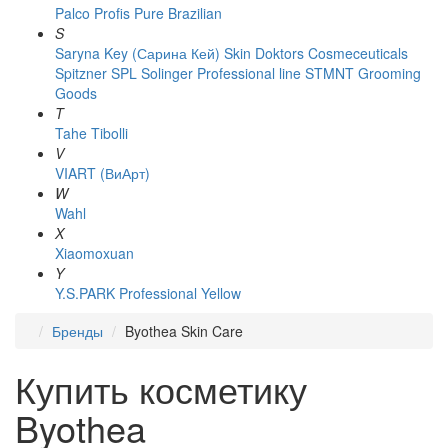
Palco
Profis
Pure Brazilian
S
Saryna Key (Сарина Кей)
Skin Doktors Cosmeceuticals
Spitzner
SPL Solinger Professional line
STMNT Grooming
Goods
T
Tahe
Tibolli
V
VIART (ВиАрт)
W
Wahl
X
Xiaomoxuan
Y
Y.S.PARK Professional
Yellow
Бренды
Byothea Skin Care
Купить косметику
Byothea