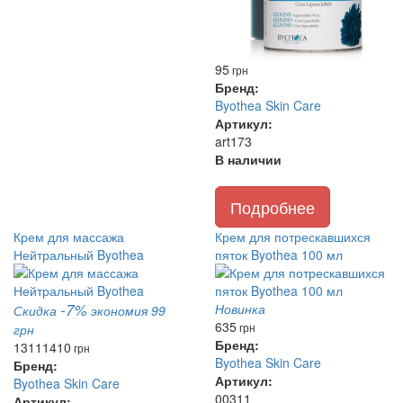
95
грн
Бренд:
Byothea Skin Care
Артикул:
art173
В наличии
Подробнее
Крем для массажа
Крем для потрескавшихся
Нейтральный Byothea
пяток Byothea 100 мл
-7%
Новинка
Скидка
экономия 99
635
грн
грн
Бренд:
1311
1410
грн
Byothea Skin Care
Бренд:
Артикул:
Byothea Skin Care
00311
Артикул: