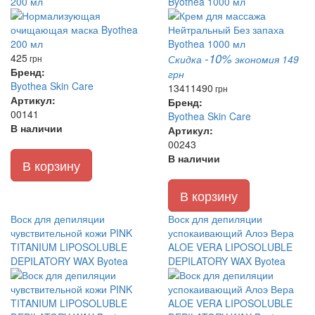
200 мл
Byothea 1000 мл
-10%
425
грн
Скидка
экономия 149
Бренд:
грн
Byothea Skin Care
1341
1490
грн
Артикул:
Бренд:
00141
Byothea Skin Care
В наличии
Артикул:
00243
В наличии
В корзину
В корзину
Воск для депиляции
Воск для депиляции
чувствительной кожи PINK
успокаивающий Алоэ Вера
TITANIUM LIPOSOLUBLE
ALOE VERA LIPOSOLUBLE
DEPILATORY WAX Byotea
DEPILATORY WAX Byotea