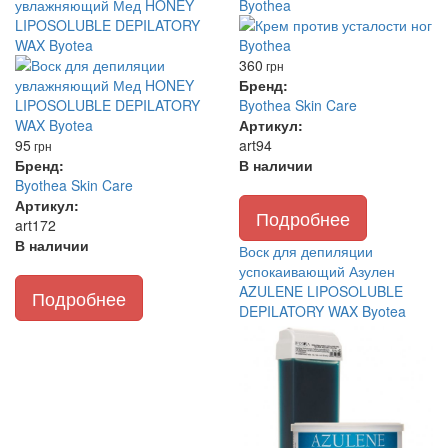
увлажняющий Мед HONEY
Byothea
LIPOSOLUBLE DEPILATORY
WAX Byotea
360
грн
Бренд:
Byothea Skin Care
Артикул:
95
art94
грн
Бренд:
В наличии
Byothea Skin Care
Артикул:
Подробнее
art172
В наличии
Воск для депиляции
успокаивающий Азулен
AZULENE LIPOSOLUBLE
Подробнее
DEPILATORY WAX Byotea