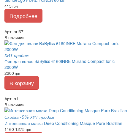
BlondeEgo PURE TONER 60 мл
415
грн
Подробнее
Арт. art67
В наличии
ХИТ продаж
Фен для волос BaByliss 6160INRE Murano Compact Ionic
2000W
2200
грн
В корзину
Арт. b1
В наличии
-9%
Скидка
ХИТ продаж
Интенсивная маска Deep Conditioning Masque Pure Brazilian
1160
1275
грн