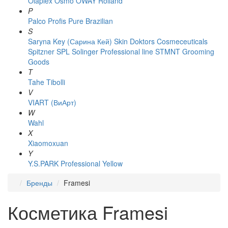
Olaplex
Osmo
OWAY Rolland
P
Palco
Profis
Pure Brazilian
S
Saryna Key (Сарина Кей)
Skin Doktors Cosmeceuticals
Spitzner
SPL Solinger Professional line
STMNT Grooming
Goods
T
Tahe
Tibolli
V
VIART (ВиАрт)
W
Wahl
X
Xiaomoxuan
Y
Y.S.PARK Professional
Yellow
Бренды
Framesi
Косметика Framesi