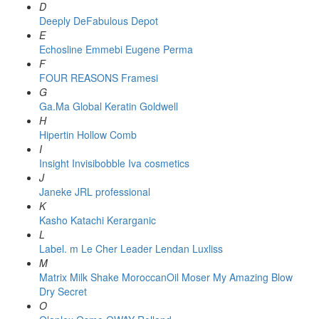
D
Deeply
DeFabulous
Depot
E
Echosline
Emmebi
Eugene Perma
F
FOUR REASONS
Framesi
G
Ga.Ma
Global Keratin
Goldwell
H
Hipertin
Hollow Comb
I
Insight
Invisibobble
Iva cosmetics
J
Janeke
JRL professional
K
Kasho
Katachi
Kerarganic
L
Label. m
Le Cher
Leader
Lendan
Luxliss
M
Matrix
Milk Shake
MoroccanOil
Moser
My Amazing Blow
Dry Secret
O