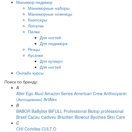
Маникюр-педикюр
Маникюрные наборы
Маникюрные ножницы
Книпсеры
Лопатки
Пилки
Для ногтей
Для педикюра
Резцы
Кусачки
Для кутикул
Для ногтей
Онлайн курсы
Поиск по бренду:
A
Alter Ego
Aluxi
Amazon Series
American Crew
Anthocyanin
(Антоцианин)
ArtAlex
B
BABOR
BaByliss
BIFULL Professional
Biotop professional
Brasil Cacau Сadiveu
Brazilian Blowout
Byothea Skin Care
C
CHI
Corioliss
CULT.O