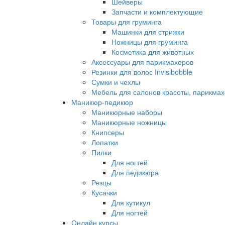
Шейверы
Запчасти и комплектующие
Товары для груминга
Машинки для стрижки
Ножницы для груминга
Косметика для животных
Аксессуары для парикмахеров
Резинки для волос Invisibobble
Сумки и чехлы
Мебель для салонов красоты, парикмах
Маникюр-педикюр
Маникюрные наборы
Маникюрные ножницы
Книпсеры
Лопатки
Пилки
Для ногтей
Для педикюра
Резцы
Кусачки
Для кутикул
Для ногтей
Онлайн курсы