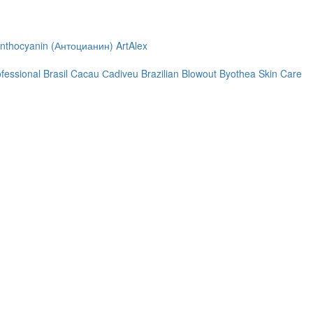
nthocyanin (Антоцианин)
ArtAlex
ofessional
Brasil Cacau Сadiveu
Brazilian Blowout
Byothea Skin Care