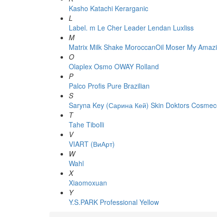
Kasho
Katachi
Kerarganic
L
Label. m
Le Cher
Leader
Lendan
Luxliss
M
Matrix
Milk Shake
MoroccanOil
Moser
My Amazi
O
Olaplex
Osmo
OWAY Rolland
P
Palco
Profis
Pure Brazilian
S
Saryna Key (Сарина Кей)
Skin Doktors Cosmece
T
Tahe
Tibolli
V
VIART (ВиАрт)
W
Wahl
X
Xiaomoxuan
Y
Y.S.PARK Professional
Yellow