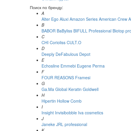
Поиск по бренду:
A
Alter Ego
Aluxi
Amazon Series
American Crew
A
B
BABOR
BaByliss
BIFULL Professional
Biotop pr
C
CHI
Corioliss
CULT.O
D
Deeply
DeFabulous
Depot
E
Echosline
Emmebi
Eugene Perma
F
FOUR REASONS
Framesi
G
Ga.Ma
Global Keratin
Goldwell
H
Hipertin
Hollow Comb
I
Insight
Invisibobble
Iva cosmetics
J
Janeke
JRL professional
K