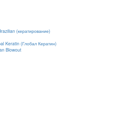
azilian (кератирование)
l Keratin (Глобал Кератин)
an Blowout