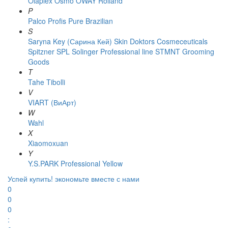
Olaplex
Osmo
OWAY Rolland
P
Palco
Profis
Pure Brazilian
S
Saryna Key (Сарина Кей)
Skin Doktors Cosmeceuticals
Spitzner
SPL Solinger Professional line
STMNT Grooming
Goods
T
Tahe
Tibolli
V
VIART (ВиАрт)
W
Wahl
X
Xiaomoxuan
Y
Y.S.PARK Professional
Yellow
Успей купить!
экономьте вместе с нами
0
0
0
: