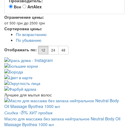
Производитель:
Все
ArtAlex
Ограничение цены:
от
грн
до
грн
500
2500
Сортировка цены:
По возрастанию
По убыванию
Отображать по:
12
24
48
Лучшее для мытья волос
-5%
Скидка
ХИТ продаж
Масло для массажа без запаха нейтральное Neutral Body Oil
Massage Byothea 1000 мл