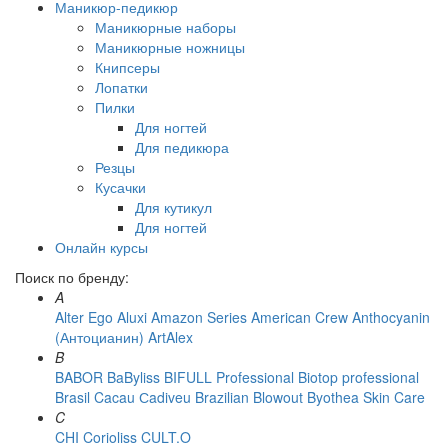
Маникюр-педикюр
Маникюрные наборы
Маникюрные ножницы
Книпсеры
Лопатки
Пилки
Для ногтей
Для педикюра
Резцы
Кусачки
Для кутикул
Для ногтей
Онлайн курсы
Поиск по бренду:
A
Alter Ego
Aluxi
Amazon Series
American Crew
Anthocyanin
(Антоцианин)
ArtAlex
B
BABOR
BaByliss
BIFULL Professional
Biotop professional
Brasil Cacau Сadiveu
Brazilian Blowout
Byothea Skin Care
C
CHI
Corioliss
CULT.O