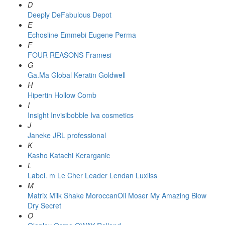
D
Deeply
DeFabulous
Depot
E
Echosline
Emmebi
Eugene Perma
F
FOUR REASONS
Framesi
G
Ga.Ma
Global Keratin
Goldwell
H
Hipertin
Hollow Comb
I
Insight
Invisibobble
Iva cosmetics
J
Janeke
JRL professional
K
Kasho
Katachi
Kerarganic
L
Label. m
Le Cher
Leader
Lendan
Luxliss
M
Matrix
Milk Shake
MoroccanOil
Moser
My Amazing Blow
Dry Secret
O