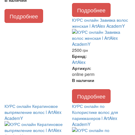
В наличии
Подробнее
Подробнее
КУРС онлайн Завивка волос
женская l ArtAlex AcademY
2500
грн
Бренд:
ArtAlex
Артикул:
online perm
В наличии
Подробнее
КУРС онлайн Кератиновое
КУРС онлайн по
выпрямление волос l ArtAlex
Колористике волос для
AcademY
парикмахеров l ArtAlex
AcademY