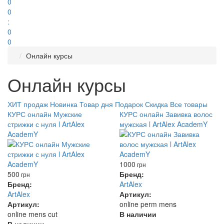
0
0
:
0
0
Онлайн курсы
Онлайн курсы
ХИТ продаж
Новинка
Товар дня
Подарок
Скидка
Все товары
КУРС онлайн Мужские
КУРС онлайн Завивка волос
стрижки с нуля l ArtAlex
мужская l ArtAlex AcademY
AcademY
1000
грн
500
Бренд:
грн
Бренд:
ArtAlex
ArtAlex
Артикул:
Артикул:
online perm mens
online mens cut
В наличии