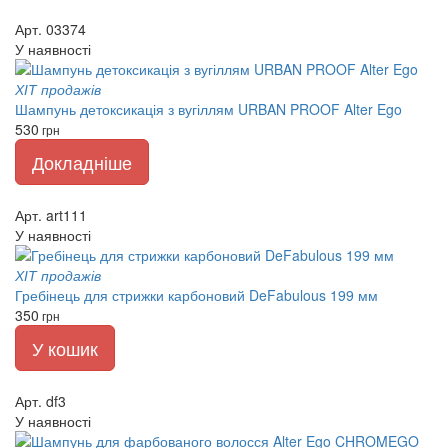
Арт. 03374
У наявності
ХІТ продажів
Шампунь детоксикація з вугіллям URBAN PROOF Alter Ego
530
грн
Докладніше
Арт. art111
У наявності
ХІТ продажів
Гребінець для стрижки карбоновий DeFabulous 199 мм
350
грн
У кошик
Арт. df3
У наявності