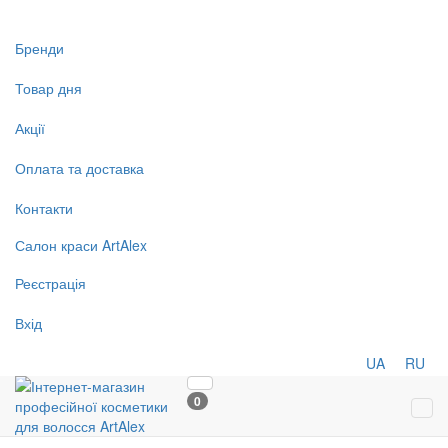
Бренди
Товар дня
Акції
Оплата та доставка
Контакти
Салон
краси
ArtAlex
Реєстрація
Вхід
UA
RU
0
Tog
navi