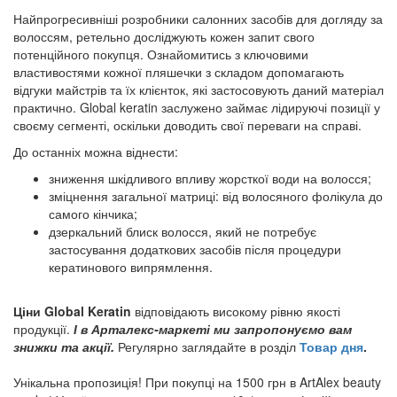
Найпрогресивніші розробники салонних засобів для догляду за
волоссям, ретельно досліджують кожен запит свого
потенційного покупця. Ознайомитись з ключовими
властивостями кожної пляшечки з складом допомагають
відгуки майстрів та їх клієнток, які застосовують даний матеріал
практично. Global keratin заслужено займає лідируючі позиції у
своєму сегменті, оскільки доводить свої переваги на справі.
До останніх можна віднести:
зниження шкідливого впливу жорсткої води на волосся;
зміцнення загальної матриці: від волосяного фолікула до
самого кінчика;
дзеркальний блиск волосся, який не потребує
застосування додаткових засобів після процедури
кератинового випрямлення.
Ціни Global Keratin
відповідають високому рівню якості
продукції.
І в Арталекс-маркеті ми запропонуємо вам
знижки та акції.
Регулярно заглядайте в розділ
Товар дня
.
Унікальна пропозиція! При покупці на 1500 грн в ArtAlex beauty