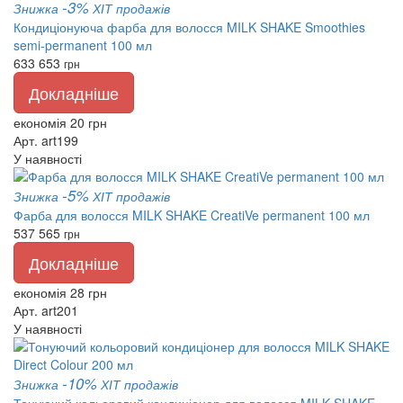
-3%
Знижка
ХІТ продажів
Кондиціонуюча фарба для волосся MILK SHAKE Smoothies
semi-permanent 100 мл
633
653
грн
Докладніше
економія 20 грн
Арт. art199
У наявності
-5%
Знижка
ХІТ продажів
Фарба для волосся MILK SHAKE CreatiVe permanent 100 мл
537
565
грн
Докладніше
економія 28 грн
Арт. art201
У наявності
-10%
Знижка
ХІТ продажів