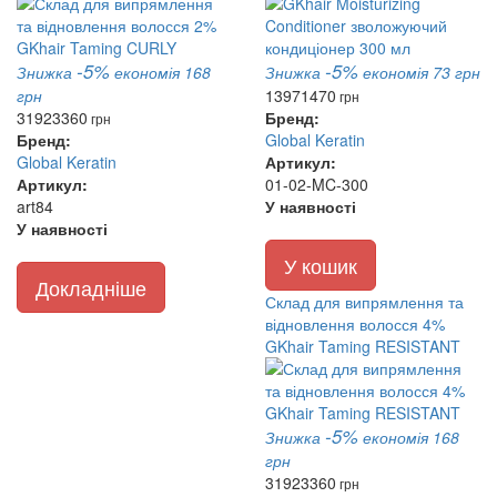
-5%
-5%
Знижка
економія 168
Знижка
економія 73 грн
грн
1397
1470
грн
3192
3360
Бренд:
грн
Бренд:
Global Keratin
Global Keratin
Артикул:
Артикул:
01-02-MC-300
art84
У наявності
У наявності
У кошик
Докладніше
Склад для випрямлення та
відновлення волосся 4%
GKhair Taming RESISTANT
-5%
Знижка
економія 168
грн
3192
3360
грн