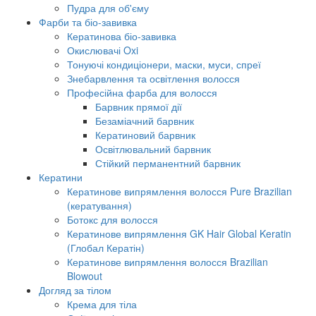
Пудра для об'єму
Фарби та біо-завивка
Кератинова біо-завивка
Окислювачі Oxi
Тонуючі кондиціонери, маски, муси, спреї
Знебарвлення та освітлення волосся
Професійна фарба для волосся
Барвник прямої дії
Безаміачний барвник
Кератиновий барвник
Освітлювальний барвник
Стійкий перманентний барвник
Кератини
Кератинове випрямлення волосся Pure Brazilian
(кератування)
Ботокс для волосся
Кератинове випрямлення GK Hair Global Keratin
(Глобал Кератін)
Кератинове випрямлення волосся Brazilian
Blowout
Догляд за тілом
Крема для тіла