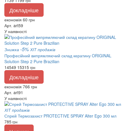
1139
1199
грн
Докладніше
економія 60 грн
Арт. art59
У наявності
-5%
Знижка
ХІТ продажів
Професійний випрямляючий склад кератину ORIGINAL
Solution Step 2 Pure Brazilian
14549
15315
грн
Докладніше
економія 766 грн
Арт. art91
У наявності
ХІТ продажів
Спрей Термозахист PROTECTIVE SPRAY Alter Ego 300 мл
785
грн