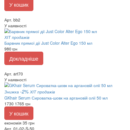
У кошик
Арт. bb2
У наявності
ХІТ продажів
Барвник прямої дії Just Color Alter Ego 150 мл
980
грн
Докладніше
Арт. art70
У наявності
-2%
Знижка
ХІТ продажів
GKhair Serum Сироватка-шовк на аргановій олії 50 мл
1730
1765
грн
У кошик
економія 35 грн
Арт. 01-02-S-50