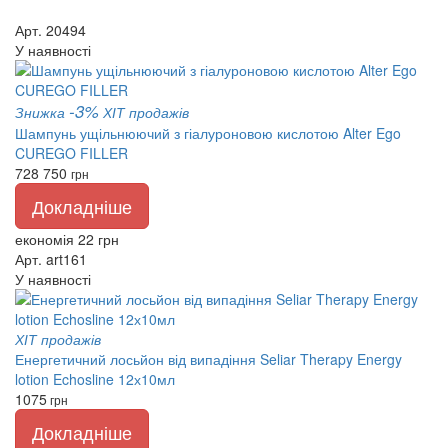
Арт. 20494
У наявності
-3%
Знижка
ХІТ продажів
Шампунь ущільнюючий з гіалуроновою кислотою Alter Ego
CUREGO FILLER
728
750
грн
Докладніше
економія 22 грн
Арт. art161
У наявності
ХІТ продажів
Енергетичний лосьйон від випадіння Seliar Therapy Energy
lotion Echosline 12х10мл
1075
грн
Докладніше