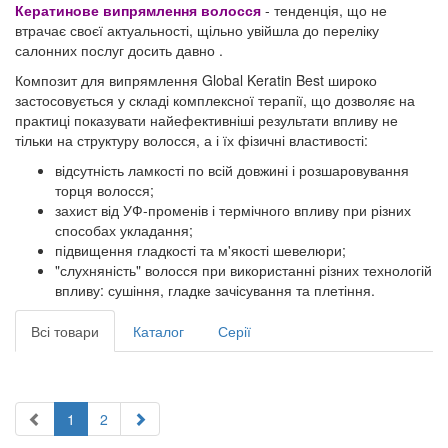
Кератинове випрямлення волосся
- тенденція, що не
втрачає своєї актуальності, щільно увійшла до переліку
салонних послуг досить давно .
Композит для випрямлення
Global Keratin Best широко
застосовується у складі комплексної терапії, що дозволяє на
практиці показувати найефективніші результати впливу не
тільки на структуру волосся, а і їх фізичні властивості:
відсутність ламкості по всій довжині і розшаровування
торця волосся;
захист від УФ-променів і термічного впливу при різних
способах укладання;
підвищення гладкості та м'якості шевелюри;
"слухняність" волосся при використанні різних технологій
впливу: сушіння, гладке зачісування та плетіння.
Всі товари
Каталог
Серії
1
2