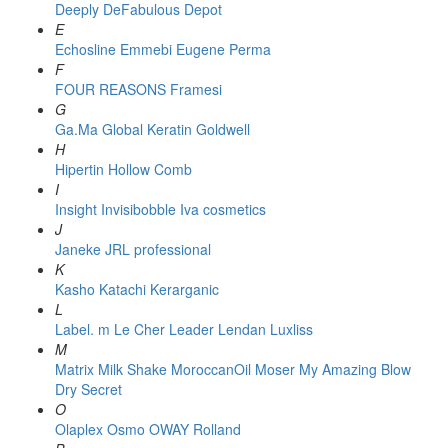
Deeply
DeFabulous
Depot
E
Echosline
Emmebi
Eugene Perma
F
FOUR REASONS
Framesi
G
Ga.Ma
Global Keratin
Goldwell
H
Hipertin
Hollow Comb
I
Insight
Invisibobble
Iva cosmetics
J
Janeke
JRL professional
K
Kasho
Katachi
Kerarganic
L
Label. m
Le Cher
Leader
Lendan
Luxliss
M
Matrix
Milk Shake
MoroccanOil
Moser
My Amazing Blow
Dry Secret
O
Olaplex
Osmo
OWAY Rolland