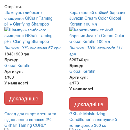
Сторінки:
Шампунь глибокого
Кератиновий стійкий барвник
очищення GKhair Taming
Juvexin Cream Color Global
pH+ Clarifying Shampoo
Keratin 100 мл
-3%
-15%
Знижка
економія 57 грн
Знижка
економія 111
1843
1900
грн
грн
Бренд:
629
740
грн
Global Keratin
Бренд:
Артикул:
Global Keratin
art83
Артикул:
У наявності
art73
У наявності
Докладніше
Докладніше
Склад для випрямлення та
GKhair Moisturizing
відновлення волосся 2%
Conditioner зволожуючий
GKhair Taming CURLY
кондиціонер 300 мл