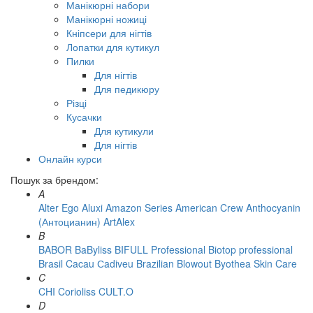
Манікюрні набори
Манікюрні ножиці
Кніпсери для нігтів
Лопатки для кутикул
Пилки
Для нігтів
Для педикюру
Різці
Кусачки
Для кутикули
Для нігтів
Онлайн курси
Пошук за брендом:
A
Alter Ego
Aluxi
Amazon Series
American Crew
Anthocyanin
(Антоцианин)
ArtAlex
B
BABOR
BaByliss
BIFULL Professional
Biotop professional
Brasil Cacau Сadiveu
Brazilian Blowout
Byothea Skin Care
C
CHI
Corioliss
CULT.O
D