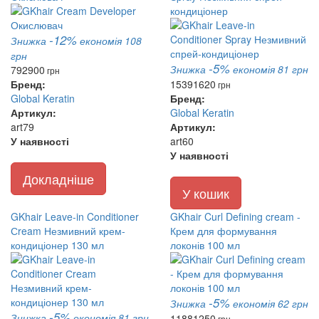
кондиціонер
-12%
Знижка
економія 108
грн
-5%
Знижка
економія 81 грн
792
900
грн
Бренд:
1539
1620
грн
Global Keratin
Бренд:
Артикул:
Global Keratin
art79
Артикул:
У наявності
art60
У наявності
Докладніше
У кошик
GKhair Leave-in Conditioner
GKhair Curl Defining cream -
Сream Незмивний крем-
Крем для формування
кондиціонер 130 мл
локонів 100 мл
-5%
Знижка
економія 62 грн
-5%
Знижка
економія 81 грн
1188
1250
грн