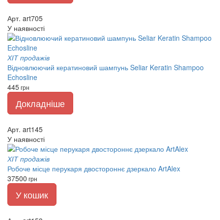
Арт. art705
У наявності
ХІТ продажів
Відновлюючий кератиновий шампунь Seliar Keratin Shampoo
Echosline
445
грн
Докладніше
Арт. art145
У наявності
ХІТ продажів
Робоче місце перукаря двостороннє дзеркало ArtAlex
37500
грн
У кошик