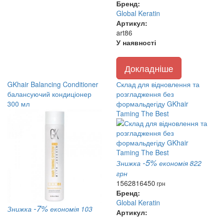
Бренд:
Global Keratin
Артикул:
art86
У наявності
Докладніше
GKhair Balancing Conditioner
Склад для відновлення та
балансуючий кондиціонер
розгладження без
300 мл
формальдегіду GKhair
Taming The Best
-5%
Знижка
економія 822
грн
15628
16450
грн
Бренд:
Global Keratin
-7%
Знижка
економія 103
Артикул: