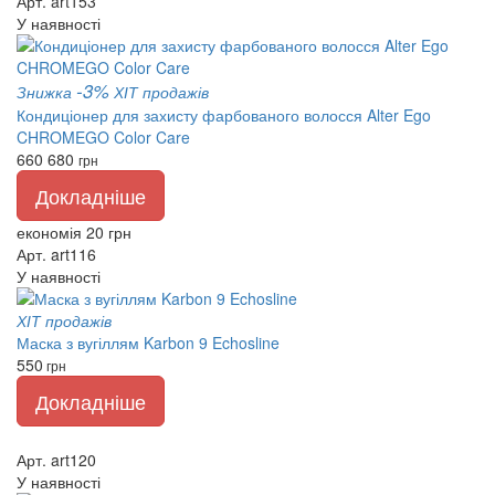
Арт. art153
У наявності
-3%
Знижка
ХІТ продажів
Кондиціонер для захисту фарбованого волосся Alter Ego
CHROMEGO Color Care
660
680
грн
Докладніше
економія 20 грн
Арт. art116
У наявності
ХІТ продажів
Маска з вугіллям Karbon 9 Echosline
550
грн
Докладніше
Арт. art120
У наявності