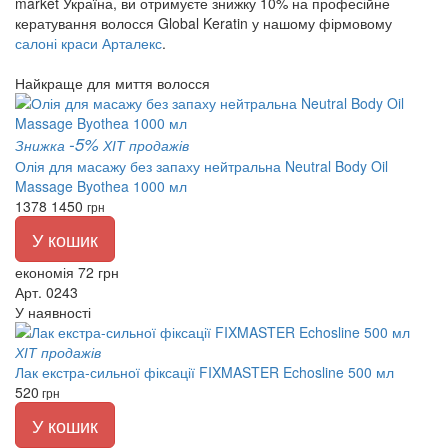
market Україна, ви отримуєте знижку 10% на професійне
кератування волосся Global Keratin у нашому фірмовому
салоні краси Арталекс
.
Найкраще для миття волосся
-5%
Знижка
ХІТ продажів
Олія для масажу без запаху нейтральна Neutral Body Oil
Massage Byothea 1000 мл
1378
1450
грн
У кошик
економія 72 грн
Арт. 0243
У наявності
ХІТ продажів
Лак екстра-сильної фіксації FIXMASTER Echosline 500 мл
520
грн
У кошик