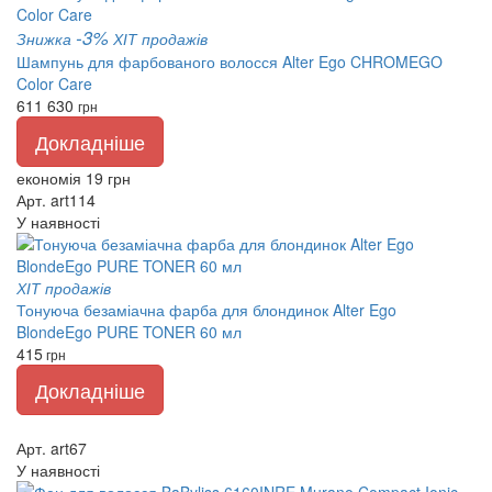
-3%
Знижка
ХІТ продажів
Шампунь для фарбованого волосся Alter Ego CHROMEGO
Color Care
611
630
грн
Докладніше
економія 19 грн
Арт. art114
У наявності
ХІТ продажів
Тонуюча безаміачна фарба для блондинок Alter Ego
BlondeEgo PURE TONER 60 мл
415
грн
Докладніше
Арт. art67
У наявності