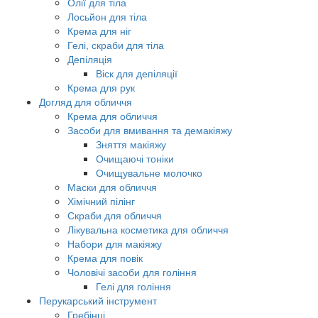
Олії для тіла
Лосьйон для тіла
Крема для ніг
Гелі, скраби для тіла
Депіляція
Віск для депіляції
Крема для рук
Догляд для обличчя
Крема для обличчя
Засоби для вмивання та демакіяжу
Зняття макіяжу
Очищаючі тоніки
Очищувальне молочко
Маски для обличчя
Хімічний пілінг
Скраби для обличчя
Лікувальна косметика для обличчя
Набори для макіяжу
Крема для повік
Чоловічі засоби для гоління
Гелі для гоління
Перукарський інструмент
Гребінці