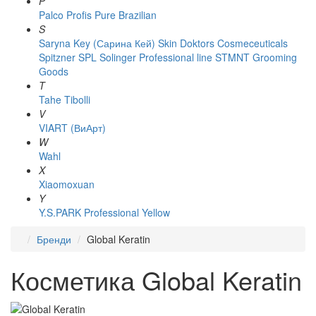
P
Palco
Profis
Pure Brazilian
S
Saryna Key (Сарина Кей)
Skin Doktors Cosmeceuticals
Spitzner
SPL Solinger Professional line
STMNT Grooming
Goods
T
Tahe
Tibolli
V
VIART (ВиАрт)
W
Wahl
X
Xiaomoxuan
Y
Y.S.PARK Professional
Yellow
Бренди
Global Keratin
Косметика Global Keratin