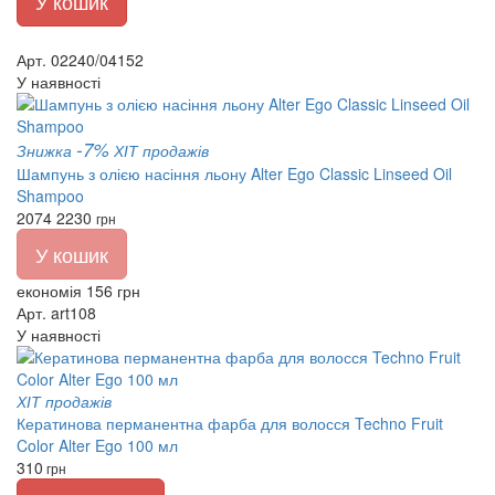
У кошик
Арт. 02240/04152
У наявності
-7%
Знижка
ХІТ продажів
Шампунь з олією насіння льону Alter Ego Classic Linseed Oil
Shampoo
2074
2230
грн
У кошик
економія 156 грн
Арт. art108
У наявності
ХІТ продажів
Кератинова перманентна фарба для волосся Techno Fruit
Color Alter Ego 100 мл
310
грн