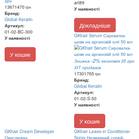
грн
art89
1367
1470
грн
У наявності
Бренд:
Global Keratin
Докладніше
Артикул:
01-02-BC-300
GKhair Serum Сироватка-
У наявності
шовк на аргановій олії 50 мл
У кошик
-2%
Знижка
економія 35 грн
ХІТ продажів
1730
1765
грн
Бренд:
Global Keratin
Артикул:
01-02-S-50
У наявності
У кошик
GKhair Cream Developer
GKhair Leave-in Conditioner
Окислювач
Spray Незмивний спрей-