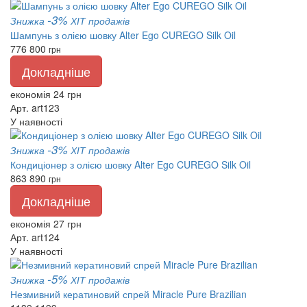
-3%
Знижка
ХІТ продажів
Шампунь з олією шовку Alter Ego CUREGO Silk Oil
776
800
грн
Докладніше
економія 24 грн
Арт. art123
У наявності
-3%
Знижка
ХІТ продажів
Кондиціонер з олією шовку Alter Ego CUREGO Silk Oil
863
890
грн
Докладніше
економія 27 грн
Арт. art124
У наявності
-5%
Знижка
ХІТ продажів
Незмивний кератиновий спрей Miracle Pure Brazilian