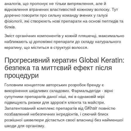
аналогів, що пропонує не тільки випрямлення, але й
відновлення втрачених властивостей кожному волоску. Тут
доречно говорити про сильну команду вчених у галузі
фізіології, які створюють нові препарати на основі пептидів та
білків.
Зміст органічних компонентів у кожній пляшечці, максимально
наближають ці допоміжні препарати до складу натурального
кератину, що міститься в структурі волосся.
Прогресивний кератин Global Keratin:
безпека та миттєвий ефект після
процедури
Головним концептом авторських розробок бренду є
викорінення шкідливих складових. Фармальдегіди - вірні
супутники препаратів даної ніші, які в однаковій мірі
підвищують ризики для здоров'я клієнта та майстри.
Запатентований комплекс препаратів від GKhair повністю
позбавлений небезпечних інгредієнтів, і сяючий блиск
розкішної шевелюри дістається своєї власниці без найменшої
шкоди для організму.