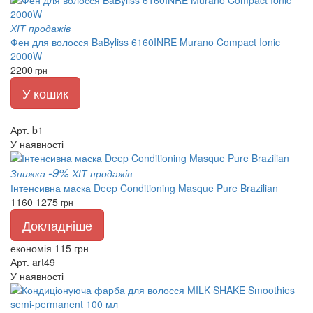
ХІТ продажів
Фен для волосся BaByliss 6160INRE Murano Compact Ionic
2000W
2200
грн
У кошик
Арт. b1
У наявності
-9%
Знижка
ХІТ продажів
Інтенсивна маска Deep Conditioning Masque Pure Brazilian
1160
1275
грн
Докладніше
економія 115 грн
Арт. art49
У наявності