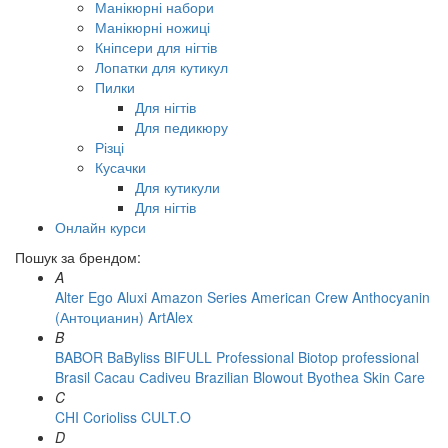
Манікюрні набори
Манікюрні ножиці
Кніпсери для нігтів
Лопатки для кутикул
Пилки
Для нігтів
Для педикюру
Різці
Кусачки
Для кутикули
Для нігтів
Онлайн курси
Пошук за брендом:
A
Alter Ego
Aluxi
Amazon Series
American Crew
Anthocyanin
(Антоцианин)
ArtAlex
B
BABOR
BaByliss
BIFULL Professional
Biotop professional
Brasil Cacau Сadiveu
Brazilian Blowout
Byothea Skin Care
C
CHI
Corioliss
CULT.O
D