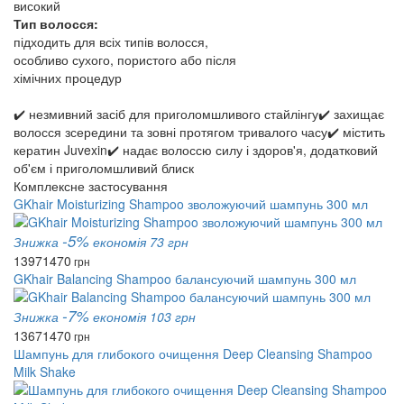
високий
Тип волосся:
підходить для всіх типів волосся,
особливо сухого, пористого або після
хімічних процедур
✔️ незмивний засіб для приголомшливого стайлінгу✔️ захищає
волосся зсередини та зовні протягом тривалого часу✔️ містить
кератин Juvexin✔️ надає волоссю силу і здоров'я, додатковий
об'єм і приголомшливий блиск
Комплексне застосування
GKhair Moisturizing Shampoo зволожуючий шампунь 300 мл
-5%
Знижка
економія 73 грн
1397
1470
грн
GKhair Balancing Shampoo балансуючий шампунь 300 мл
-7%
Знижка
економія 103 грн
1367
1470
грн
Шампунь для глибокого очищення Deep Cleansing Shampoo
Milk Shake