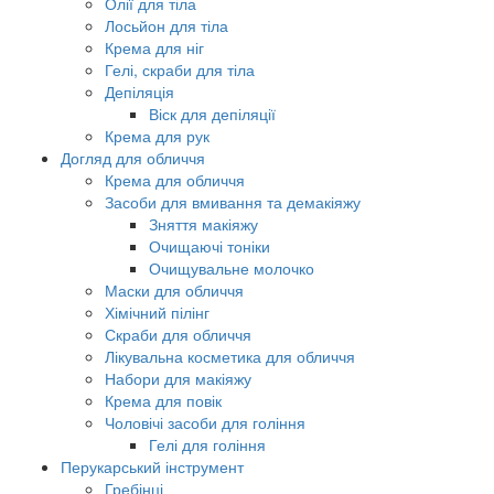
Олії для тіла
Лосьйон для тіла
Крема для ніг
Гелі, скраби для тіла
Депіляція
Віск для депіляції
Крема для рук
Догляд для обличчя
Крема для обличчя
Засоби для вмивання та демакіяжу
Зняття макіяжу
Очищаючі тоніки
Очищувальне молочко
Маски для обличчя
Хімічний пілінг
Скраби для обличчя
Лікувальна косметика для обличчя
Набори для макіяжу
Крема для повік
Чоловічі засоби для гоління
Гелі для гоління
Перукарський інструмент
Гребінці