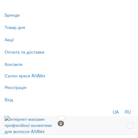
Бренди
Товар дня
Акції
Оплата та доставка
Контакти
Салон
краси
ArtAlex
Реєстрація
Вхід
UA
RU
0
Tog
navi