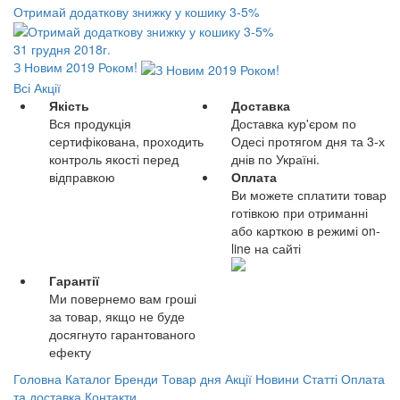
Отримай додаткову знижку у кошику 3-5%
31 грудня 2018г.
З Новим 2019 Роком!
Всі Акції
Якість
Доставка
Вся продукція
Доставка кур'єром по
сертифікована, проходить
Одесі протягом дня та 3-х
контроль якості перед
днів по Україні.
відправкою
Оплата
Ви можете сплатити товар
готівкою при отриманні
або карткою в режимі on-
line на сайті
Гарантії
Ми повернемо вам гроші
за товар, якщо не буде
досягнуто гарантованого
ефекту
Головна
Каталог
Бренди
Товар дня
Акції
Новини
Статті
Оплата
та доставка
Контакти