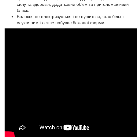
силу та здоров'я, додатковий об'єм та приголомшливий
блиск.
Волосся не електризується і не пушиться, стає більш
слухняним і легше набуває бажаної форми.