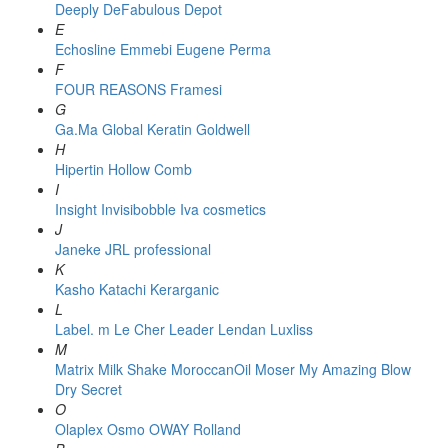
Deeply
DeFabulous
Depot
E
Echosline
Emmebi
Eugene Perma
F
FOUR REASONS
Framesi
G
Ga.Ma
Global Keratin
Goldwell
H
Hipertin
Hollow Comb
I
Insight
Invisibobble
Iva cosmetics
J
Janeke
JRL professional
K
Kasho
Katachi
Kerarganic
L
Label. m
Le Cher
Leader
Lendan
Luxliss
M
Matrix
Milk Shake
MoroccanOil
Moser
My Amazing Blow
Dry Secret
O
Olaplex
Osmo
OWAY Rolland