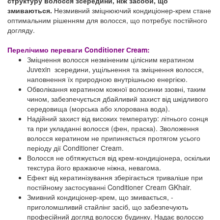
структуру волосся зсередини, ніж засоби, що
змиваються.
Незмивний зміцнюючий кондиціонер-крем стане
оптимальним рішенням для волосся, що потребує постійного
догляду.
Перелічимо переваги Conditioner Сream:
Зміцнення волосся незміненим цілісним кератином
Juvexin зсередини, ущільнення та зміцнення волосся,
наповнення їх природною внутрішньою енергією.
Обволікання кератином кожної волосинки ззовні, таким
чином, забезпечується дбайливий захист від шкідливого
середовища (морська або хлорована вода).
Надійний захист від високих температур: літнього сонця
та при укладанні волосся (фен, праска). Зволоження
волосся кератином не припиняється протягом усього
періоду дії Conditioner Сream.
Волосся не обтяжується від крем-кондиціонера, оскільки
текстура його вражаюче ніжна, невагома.
Ефект від кератинізування зберігається триваліше при
постійному застосуванні Conditioner Сream GKhair.
Змивний кондиціонер-крем, що змивається, -
приголомшливий стайлінг засіб, що забезпечують
професійний догляд волоссю будинку. Надає волоссю