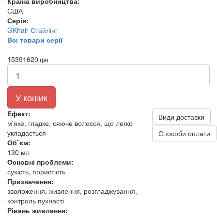
Країна виробництва:
США
Серія:
GKhair Стайлінг
Всі товари серії
1539
1620
грн
У кошик
Ефект:
Види доставки
м'яке, гладке, сяюче волосся, що легко
укладається
Способи оплати
Об`єм:
130 мл
Основні проблеми:
сухість, пористість
Призначення:
зволоження, живлення, розгладжування,
контроль пухнасті
Рівень живлення: