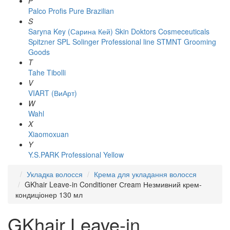
P
Palco
Profis
Pure Brazilian
S
Saryna Key (Сарина Кей)
Skin Doktors Cosmeceuticals
Spitzner
SPL Solinger Professional line
STMNT Grooming
Goods
T
Tahe
Tibolli
V
VIART (ВиАрт)
W
Wahl
X
Xiaomoxuan
Y
Y.S.PARK Professional
Yellow
Укладка волосся
Крема для укладання волосся
GKhair Leave-in Conditioner Сream Незмивний крем-
кондиціонер 130 мл
GKhair Leave-in