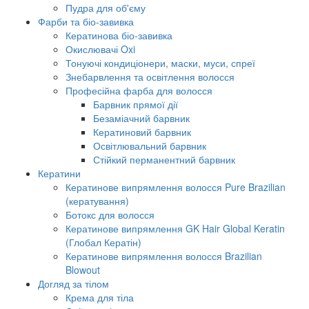
Пудра для об'єму
Фарби та біо-завивка
Кератинова біо-завивка
Окислювачі Oxi
Тонуючі кондиціонери, маски, муси, спреї
Знебарвлення та освітлення волосся
Професійна фарба для волосся
Барвник прямої дії
Безаміачний барвник
Кератиновий барвник
Освітлювальний барвник
Стійкий перманентний барвник
Кератини
Кератинове випрямлення волосся Pure Brazilian
(кератування)
Ботокс для волосся
Кератинове випрямлення GK Hair Global Keratin
(Глобал Кератін)
Кератинове випрямлення волосся Brazilian
Blowout
Догляд за тілом
Крема для тіла