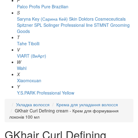
P
Palco
Profis
Pure Brazilian
S
Saryna Key (Сарина Кей)
Skin Doktors Cosmeceuticals
Spitzner
SPL Solinger Professional line
STMNT Grooming
Goods
T
Tahe
Tibolli
V
VIART (ВиАрт)
W
Wahl
X
Xiaomoxuan
Y
Y.S.PARK Professional
Yellow
Укладка волосся
Крема для укладання волосся
GKhair Curl Defining cream - Крем для формування
локонів 100 мл
GKhair Curl Defining