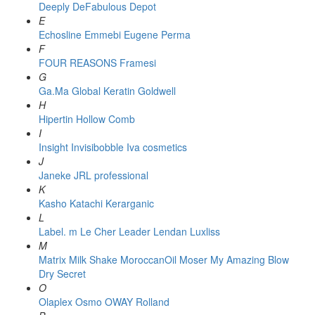
Deeply
DeFabulous
Depot
E
Echosline
Emmebi
Eugene Perma
F
FOUR REASONS
Framesi
G
Ga.Ma
Global Keratin
Goldwell
H
Hipertin
Hollow Comb
I
Insight
Invisibobble
Iva cosmetics
J
Janeke
JRL professional
K
Kasho
Katachi
Kerarganic
L
Label. m
Le Cher
Leader
Lendan
Luxliss
M
Matrix
Milk Shake
MoroccanOil
Moser
My Amazing Blow
Dry Secret
O
Olaplex
Osmo
OWAY Rolland