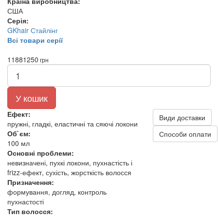
Країна виробництва:
США
Серія:
GKhair Стайлінг
Всі товари серії
1188
1250
грн
У кошик
Ефект:
Види доставки
пружні, гладкі, еластичні та сяючі локони
Об`єм:
Способи оплати
100 мл
Основні проблеми:
невизначені, пухкі локони, пухнастість і
frizz-ефект, сухість, жорсткість волосся
Призначення:
формування, догляд, контроль
пухнастості
Тип волосся: