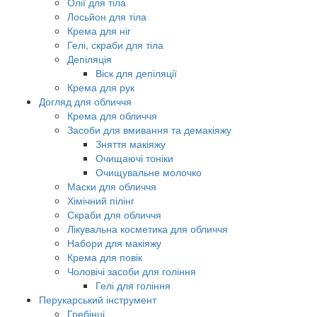
Олії для тіла
Лосьйон для тіла
Крема для ніг
Гелі, скраби для тіла
Депіляція
Віск для депіляції
Крема для рук
Догляд для обличчя
Крема для обличчя
Засоби для вмивання та демакіяжу
Зняття макіяжу
Очищаючі тоніки
Очищувальне молочко
Маски для обличчя
Хімічний пілінг
Скраби для обличчя
Лікувальна косметика для обличчя
Набори для макіяжу
Крема для повік
Чоловічі засоби для гоління
Гелі для гоління
Перукарський інструмент
Гребінці