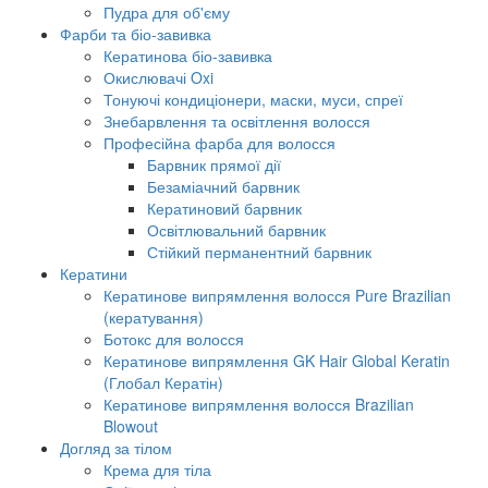
Пудра для об'єму
Фарби та біо-завивка
Кератинова біо-завивка
Окислювачі Oxi
Тонуючі кондиціонери, маски, муси, спреї
Знебарвлення та освітлення волосся
Професійна фарба для волосся
Барвник прямої дії
Безаміачний барвник
Кератиновий барвник
Освітлювальний барвник
Стійкий перманентний барвник
Кератини
Кератинове випрямлення волосся Pure Brazilian
(кератування)
Ботокс для волосся
Кератинове випрямлення GK Hair Global Keratin
(Глобал Кератін)
Кератинове випрямлення волосся Brazilian
Blowout
Догляд за тілом
Крема для тіла