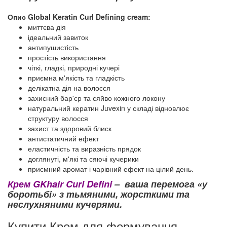
Опис Global Keratin Curl Defining cream:
миттєва дія
ідеальний завиток
антипушистість
простість використання
чіткі, гладкі, природні кучері
приємна м'якість та гладкість
делікатна дія на волосся
захисний бар'єр та сяйво кожного локону
натуральний кератин Juvexin у складі відновлює
структуру волосся
захист та здоровий блиск
антистатичний ефект
еластичність та виразність прядок
доглянуті, м'які та сяючі кучерики
приємний аромат і чарівний ефект на цілий день.
Крем GKhair Curl Defini
– ваша перемога «у
боротьбі» з тьмяними, жорсткими та
неслухняними кучерями.
Купити Крем для формування