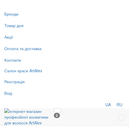
Бренди
Товар дня
Акції
Оплата та доставка
Контакти
Салон
краси
ArtAlex
Реєстрація
Вхід
UA
RU
0
Tog
navi