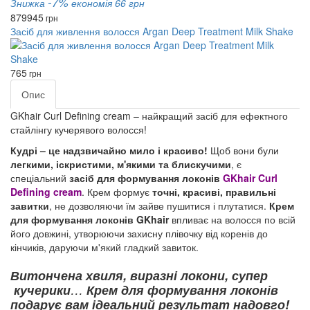
-7%
Знижка
економія 66 грн
879
945
грн
Засіб для живлення волосся Argan Deep Treatment Milk Shake
765
грн
Опис
GKhair Curl Defining cream – найкращий засіб для ефектного
стайлінгу кучерявого волосся!
Кудрі – це надзвичайно мило і красиво!
Щоб вони були
легкими, іскристими, м'якими та блискучими
, є
спеціальний
засіб для формування локонів
GKhair Curl
Defining cream
. Крем формує
точні, красиві, правильні
завитки
, не дозволяючи їм зайве пушитися і плутатися.
Крем
для формування локонів GKhair
впливає на волосся по всій
його довжині, утворюючи захисну плівочку від коренів до
кінчиків, даруючи м'який гладкий завиток.
Витончена хвиля, виразні локони, супер
кучерики
…
Крем для формування локонів
подарує вам ідеальний результат надовго!