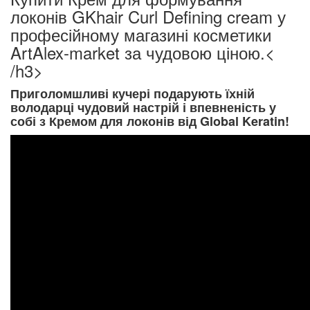
локонів GKhair Curl Defining cream у
професійному магазині косметики
ArtAlex-market за чудовою ціною.<
/h3>
Приголомшливі кучері подарують їхній
володарці чудовий настрій і впевненість у
собі з Кремом для локонів від Global Keratin!