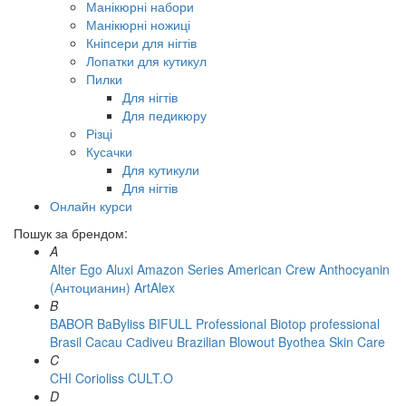
Манікюрні набори
Манікюрні ножиці
Кніпсери для нігтів
Лопатки для кутикул
Пилки
Для нігтів
Для педикюру
Різці
Кусачки
Для кутикули
Для нігтів
Онлайн курси
Пошук за брендом:
A
Alter Ego
Aluxi
Amazon Series
American Crew
Anthocyanin
(Антоцианин)
ArtAlex
B
BABOR
BaByliss
BIFULL Professional
Biotop professional
Brasil Cacau Сadiveu
Brazilian Blowout
Byothea Skin Care
C
CHI
Corioliss
CULT.O
D