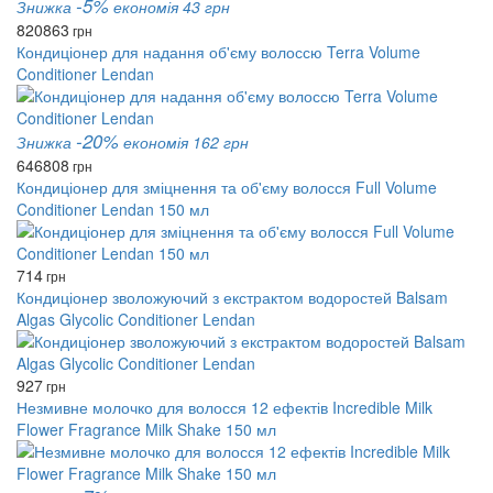
-5%
Знижка
економія 43 грн
820
863
грн
Кондиціонер для надання об'єму волоссю Terra Volume
Conditioner Lendan
-20%
Знижка
економія 162 грн
646
808
грн
Кондиціонер для зміцнення та об'єму волосся Full Volume
Conditioner Lendan 150 мл
714
грн
Кондиціонер зволожуючий з екстрактом водоростей Balsam
Algas Glycolic Conditioner Lendan
927
грн
Незмивне молочко для волосся 12 ефектів Incredible Milk
Flower Fragrance Milk Shake 150 мл