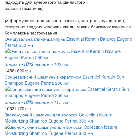
підходить для кучерявого та хвилястого
волосся (всіх типів)
✔️ формування правильного завитка, контроль пухнастості,
створення гладких красивих хвиль, м'яких блискучих кучериків
Комплексне застосування
Очищувальна глина-шампунь Essential Keratin Balance Eugene
Perma 250 мл
-10%
Знижка
економія 162 грн
1458
1620
грн
Сонцезахисний шампунь з кератином Essentiel Keratin Sun
Shampoo Eugene Perma 250 мл
-10%
Знижка
економія 117 грн
1053
1170
грн
Зволожуючий шампунь для волосся Collection Nature
Moisturizing Shamroo Eugene Perma 300 мл