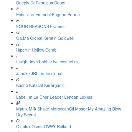
Deeply
DeFabulous
Depot
E
Echosline
Emmebi
Eugene Perma
F
FOUR REASONS
Framesi
G
Ga.Ma
Global Keratin
Goldwell
H
Hipertin
Hollow Comb
I
Insight
Invisibobble
Iva cosmetics
J
Janeke
JRL professional
K
Kasho
Katachi
Kerarganic
L
Label. m
Le Cher
Leader
Lendan
Luxliss
M
Matrix
Milk Shake
MoroccanOil
Moser
My Amazing Blow
Dry Secret
O
Olaplex
Osmo
OWAY Rolland