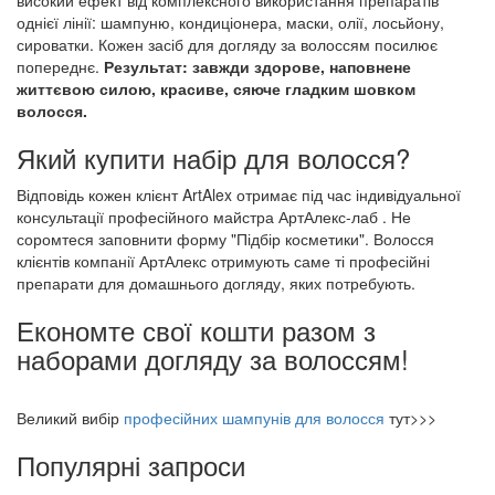
високий ефект від комплексного використання препаратів
однієї лінії: шампуню, кондиціонера, маски, олії, лосьйону,
сироватки. Кожен засіб для догляду за волоссям посилює
попереднє.
Результат: завжди здорове, наповнене
життєвою силою, красиве, сяюче гладким шовком
волосся.
Який купити набір для волосся?
Відповідь кожен клієнт ArtAlex отримає під час індивідуальної
консультації професійного майстра АртАлекс-лаб . Не
соромтеся заповнити форму "Підбір косметики". Волосся
клієнтів компанії АртАлекс отримують саме ті професійні
препарати для домашнього догляду, яких потребують.
Економте свої кошти разом з
наборами догляду за волоссям!
Великий вибір
професійних шампунів для волосся
тут>>>
Популярні запроси