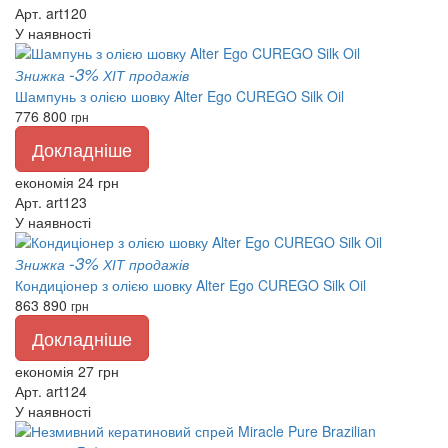
Арт. art120
У наявності
-3%
Знижка
ХІТ продажів
Шампунь з олією шовку Alter Ego CUREGO Silk Oil
776
800
грн
Докладніше
економія 24 грн
Арт. art123
У наявності
-3%
Знижка
ХІТ продажів
Кондиціонер з олією шовку Alter Ego CUREGO Silk Oil
863
890
грн
Докладніше
економія 27 грн
Арт. art124
У наявності