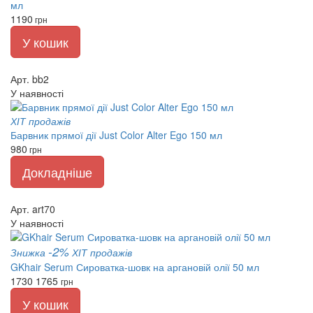
мл
1190
грн
У кошик
Арт. bb2
У наявності
ХІТ продажів
Барвник прямої дії Just Color Alter Ego 150 мл
980
грн
Докладніше
Арт. art70
У наявності
-2%
Знижка
ХІТ продажів
GKhair Serum Сироватка-шовк на аргановій олії 50 мл
1730
1765
грн
У кошик