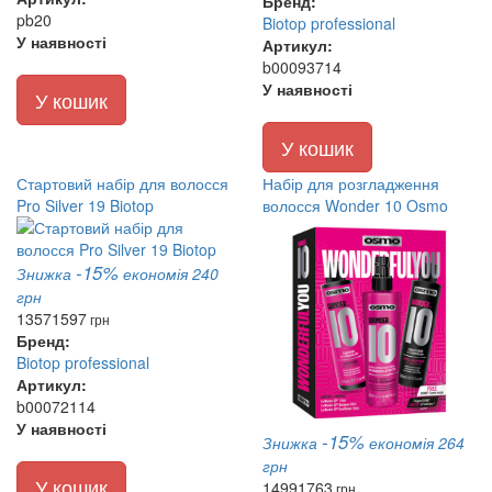
Бренд:
pb20
Biotop professional
У наявності
Артикул:
b00093714
У наявності
У кошик
У кошик
Стартовий набір для волосся
Набір для розгладження
Pro Silver 19 Biotop
волосся Wonder 10 Osmo
-15%
Знижка
економія 240
грн
1357
1597
грн
Бренд:
Biotop professional
Артикул:
b00072114
У наявності
-15%
Знижка
економія 264
грн
У кошик
1499
1763
грн