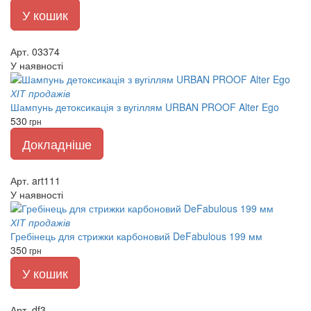
У кошик
Арт. 03374
У наявності
ХІТ продажів
Шампунь детоксикація з вугіллям URBAN PROOF Alter Ego
530
грн
Докладніше
Арт. art111
У наявності
ХІТ продажів
Гребінець для стрижки карбоновий DeFabulous 199 мм
350
грн
У кошик
Арт. df3