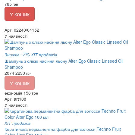
785
грн
У кошик
Арт. 02240/04152
У наявності
-7%
Знижка
ХІТ продажів
Шампунь з олією насіння льону Alter Ego Classic Linseed Oil
Shampoo
2074
2230
грн
У кошик
економія 156 грн
Арт. art108
У наявності
ХІТ продажів
Кератинова перманентна фарба для волосся Techno Fruit
Color Alter Ego 100 мл