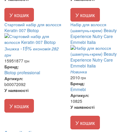
У кошик
У кошик
Стартовий набір для волосся
Набір для волосся
Keratin 007 Biotop
(шампунь+крем) Beauty
Experience Nutry Care
Emmebi Italia
-15%
Знижка
економія 282
грн
1595
1877
грн
Бренд:
Новинка
Biotop professional
2010
грн
Артикул:
Бренд:
b00072092
Emmebi
У наявності
Артикул:
10825
У кошик
У наявності
У кошик