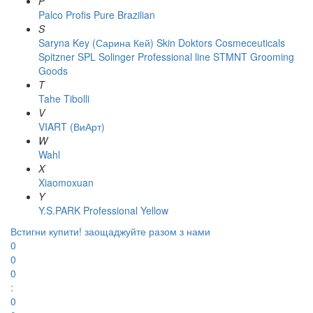
P
Palco
Profis
Pure Brazilian
S
Saryna Key (Сарина Кей)
Skin Doktors Cosmeceuticals
Spitzner
SPL Solinger Professional line
STMNT Grooming
Goods
T
Tahe
Tibolli
V
VIART (ВиАрт)
W
Wahl
X
Xiaomoxuan
Y
Y.S.PARK Professional
Yellow
Встигни купити!
заощаджуйте разом з нами
0
0
0
:
0