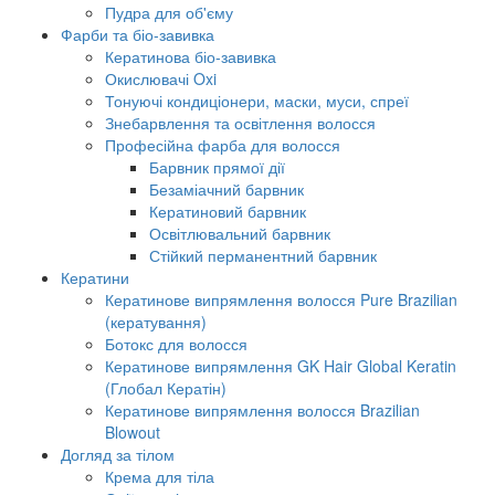
Пудра для об'єму
Фарби та біо-завивка
Кератинова біо-завивка
Окислювачі Oxi
Тонуючі кондиціонери, маски, муси, спреї
Знебарвлення та освітлення волосся
Професійна фарба для волосся
Барвник прямої дії
Безаміачний барвник
Кератиновий барвник
Освітлювальний барвник
Стійкий перманентний барвник
Кератини
Кератинове випрямлення волосся Pure Brazilian
(кератування)
Ботокс для волосся
Кератинове випрямлення GK Hair Global Keratin
(Глобал Кератін)
Кератинове випрямлення волосся Brazilian
Blowout
Догляд за тілом
Крема для тіла