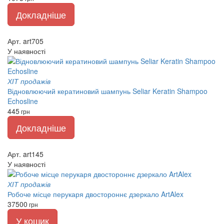
Докладніше
Арт. art705
У наявності
ХІТ продажів
Відновлюючий кератиновий шампунь Seliar Keratin Shampoo
Echosline
445
грн
Докладніше
Арт. art145
У наявності
ХІТ продажів
Робоче місце перукаря двостороннє дзеркало ArtAlex
37500
грн
У кошик