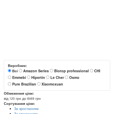
Виробник:
Всі
Amazon Series
Biotop professional
CHI
Emmebi
Hipertin
Le Cher
Osmo
Pure Brazilian
Xiaomoxuan
Обмеження ціни:
від
грн
до
грн
120
8469
Сортування ціни:
За зростанням
За спаданням