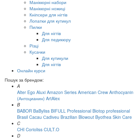
Манікюрні набори
Манікюрні ножиці
Кніпсери для нігтів
Лопатки для кутикул
Пилки
Для нігтів
Для педикюру
Різці
Кусачки
Для кутикули
Для нігтів
Онлайн курси
Пошук за брендом:
A
Alter Ego
Aluxi
Amazon Series
American Crew
Anthocyanin
(Антоцианин)
ArtAlex
B
BABOR
BaByliss
BIFULL Professional
Biotop professional
Brasil Cacau Сadiveu
Brazilian Blowout
Byothea Skin Care
C
CHI
Corioliss
CULT.O
D