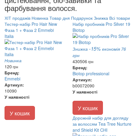
фарбування волосся.
ХІТ продажів
Новинка
Товар дня
Подарунок
Знижка
Всі товари
Тестер-набір Pro Hair New
Набір пробників Pro Silver 19
Фаза 1 + Фаза 2 Emmebi
Biotop
Italia
-15%
Знижка
економія 76
грн
Новинка
430
506
грн
120
грн
Бренд:
Бренд:
Biotop professional
Emmebi
Артикул:
Артикул:
b00072090
10090
У наявності
У наявності
У кошик
У кошик
Дорожній набір для догляду
за волоссям Tea Tree Nurture
and Shield Kit CHI