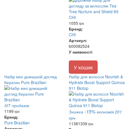
1055
грн
Бренд:
CHI
Артикул:
b00082524
У наявності
У кошик
Набір міні домашній догляд
Набір для волосся Nourish &
Кератин Pure Brazilian
Hydrate Boost Support Quinoa
911 Biotop
ХІТ продажів
-15%
1199
грн
Знижка
економія 201
Бренд:
грн
Pure Brazilian
1138
1339
грн
Артикул: