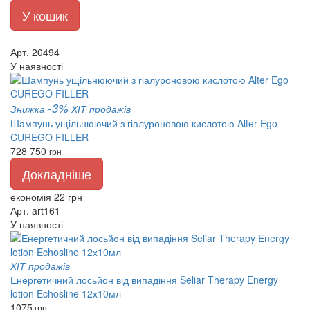
У кошик
Арт. 20494
У наявності
-3%
Знижка
ХІТ продажів
Шампунь ущільнюючий з гіалуроновою кислотою Alter Ego
CUREGO FILLER
728
750
грн
Докладніше
економія 22 грн
Арт. art161
У наявності
ХІТ продажів
Енергетичний лосьйон від випадіння Seliar Therapy Energy
lotion Echosline 12х10мл
1075
грн