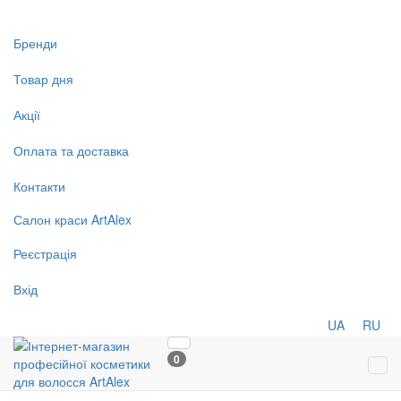
Бренди
Товар дня
Акції
Оплата та доставка
Контакти
Салон
краси
ArtAlex
Реєстрація
Вхід
UA
RU
0
Tog
navi