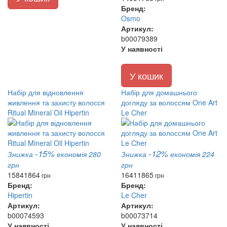
Бренд:
Osmo
Артикул:
b00079389
У наявності
У кошик
Набір для відновлення
Набір для домашнього
живлення та захисту волосся
догляду за волоссям One Art
Ritual Mineral Oil Hipertin
Le Cher
-15%
-12%
Знижка
економія 280
Знижка
економія 224
грн
грн
1584
1864
1641
1865
грн
грн
Бренд:
Бренд:
Hipertin
Le Cher
Артикул:
Артикул:
b00074593
b00073714
У наявності
У наявності