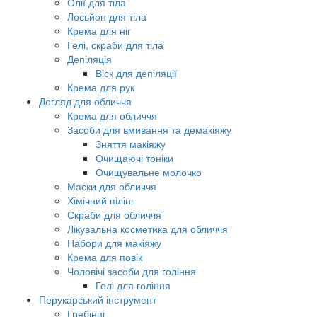
Олії для тіла
Лосьйон для тіла
Крема для ніг
Гелі, скраби для тіла
Депіляція
Віск для депіляції
Крема для рук
Догляд для обличчя
Крема для обличчя
Засоби для вмивання та демакіяжу
Зняття макіяжу
Очищаючі тоніки
Очищувальне молочко
Маски для обличчя
Хімічний пілінг
Скраби для обличчя
Лікувальна косметика для обличчя
Набори для макіяжу
Крема для повік
Чоловічі засоби для гоління
Гелі для гоління
Перукарський інструмент
Гребінці