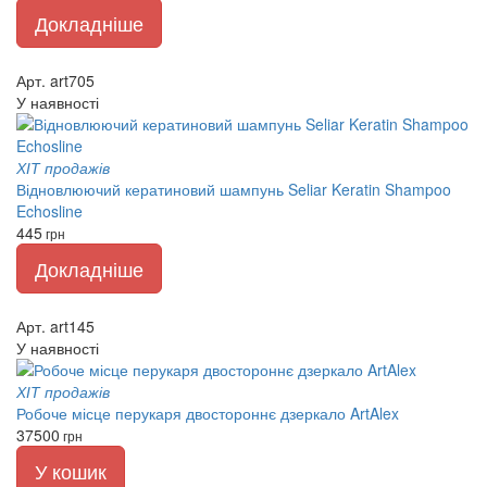
Докладніше
Арт. art705
У наявності
ХІТ продажів
Відновлюючий кератиновий шампунь Seliar Keratin Shampoo
Echosline
445
грн
Докладніше
Арт. art145
У наявності
ХІТ продажів
Робоче місце перукаря двостороннє дзеркало ArtAlex
37500
грн
У кошик