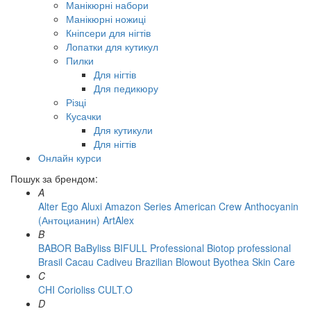
Манікюрні набори
Манікюрні ножиці
Кніпсери для нігтів
Лопатки для кутикул
Пилки
Для нігтів
Для педикюру
Різці
Кусачки
Для кутикули
Для нігтів
Онлайн курси
Пошук за брендом:
A
Alter Ego
Aluxi
Amazon Series
American Crew
Anthocyanin
(Антоцианин)
ArtAlex
B
BABOR
BaByliss
BIFULL Professional
Biotop professional
Brasil Cacau Сadiveu
Brazilian Blowout
Byothea Skin Care
C
CHI
Corioliss
CULT.O
D