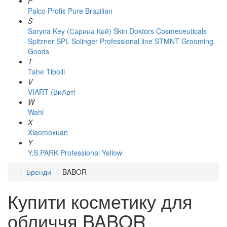
P
Palco
Profis
Pure Brazilian
S
Saryna Key (Сарина Кей)
Skin Doktors Cosmeceuticals
Spitzner
SPL Solinger Professional line
STMNT Grooming
Goods
T
Tahe
Tibolli
V
VIART (ВиАрт)
W
Wahl
X
Xiaomoxuan
Y
Y.S.PARK Professional
Yellow
Бренди
BABOR
Купити косметику для
обличчя BABOR