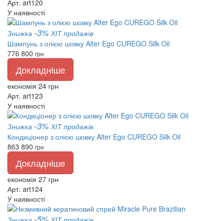
Арт. art120
У наявності
-3%
Знижка
ХІТ продажів
Шампунь з олією шовку Alter Ego CUREGO Silk Oil
776
800
грн
Докладніше
економія 24 грн
Арт. art123
У наявності
-3%
Знижка
ХІТ продажів
Кондиціонер з олією шовку Alter Ego CUREGO Silk Oil
863
890
грн
Докладніше
економія 27 грн
Арт. art124
У наявності
-5%
Знижка
ХІТ продажів