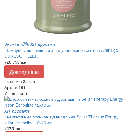
-3%
Знижка
ХІТ продажів
Шампунь ущільнюючий з гіалуроновою кислотою Alter Ego
CUREGO FILLER
728
750
грн
Докладніше
економія 22 грн
Арт. art161
У наявності
ХІТ продажів
Енергетичний лосьйон від випадіння Seliar Therapy Energy
lotion Echosline 12х10мл
1075
грн