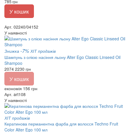
785
грн
У кошик
Арт. 02240/04152
У наявності
-7%
Знижка
ХІТ продажів
Шампунь з олією насіння льону Alter Ego Classic Linseed Oil
Shampoo
2074
2230
грн
У кошик
економія 156 грн
Арт. art108
У наявності
ХІТ продажів
Кератинова перманентна фарба для волосся Techno Fruit
Color Alter Ego 100 мл