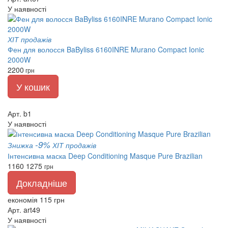
У наявності
ХІТ продажів
Фен для волосся BaByliss 6160INRE Murano Compact Ionic
2000W
2200
грн
У кошик
Арт. b1
У наявності
-9%
Знижка
ХІТ продажів
Інтенсивна маска Deep Conditioning Masque Pure Brazilian
1160
1275
грн
Докладніше
економія 115 грн
Арт. art49
У наявності