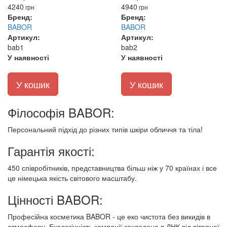
4240
4940
грн
грн
Бренд:
Бренд:
BABOR
BABOR
Артикул:
Артикул:
bab1
bab2
У наявності
У наявності
У кошик
У кошик
Філософія BABOR:
Персональний підхід до різних типів шкіри обличчя та тіла!
Гарантія якості:
450 співробітників, представництва більш ніж у 70 країнах і все
це німецька якість світового масштабу.
Цінності BABOR:
Професійна косметика BABOR - це еко чистота без викидів в
атмосферу. Екологічність компанії закладена в ДНК від вітряної