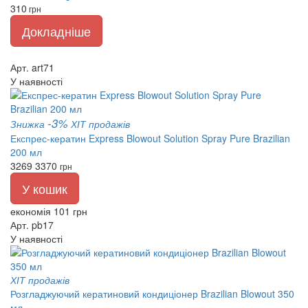
310
грн
Докладніше
Арт. art71
У наявності
-3%
Знижка
ХІТ продажів
Експрес-кератин Express Blowout Solution Spray Pure Brazilian
200 мл
3269
3370
грн
У кошик
економія 101 грн
Арт. pb17
У наявності
ХІТ продажів
Розгладжуючий кератиновий кондиціонер Brazilian Blowout 350
мл