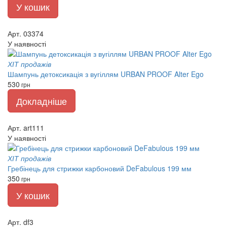
У кошик
Арт. 03374
У наявності
ХІТ продажів
Шампунь детоксикація з вугіллям URBAN PROOF Alter Ego
530
грн
Докладніше
Арт. art111
У наявності
ХІТ продажів
Гребінець для стрижки карбоновий DeFabulous 199 мм
350
грн
У кошик
Арт. df3