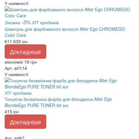
У наявності
-3%
Знижка
ХІТ продажів
Шампунь для фарбованого волосся Alter Ego CHROMEGO
Color Care
611
630
грн
Докладніше
економія 19 грн
Арт. art114
У наявності
ХІТ продажів
Тонуюча безаміачна фарба для блондинок Alter Ego
BlondeEgo PURE TONER 60 мл
415
грн
Докладніше
Арт. art67