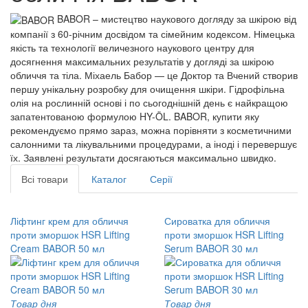
BABOR – мистецтво наукового догляду за шкірою від
компанії з 60-річним досвідом та сімейним кодексом. Німецька
якість та технології величезного наукового центру для
досягнення максимальних результатів у догляді за шкірою
обличчя та тіла. Міхаель Бабор — це Доктор та Вчений створив
першу унікальну розробку для очищення шкіри. Гідрофільна
олія на рослинній основі і по сьогоднішній день є найкращою
запатентованою формулою HY-ÖL. BABOR, купити яку
рекомендуємо прямо зараз, можна порівняти з косметичними
салонними та лікувальними процедурами, а іноді і перевершує
їх. Заявлені результати досягаються максимально швидко.
Всі товари
Каталог
Серії
Ліфтинг крем для обличчя
Сироватка для обличчя
проти зморшок HSR Lifting
проти зморшок HSR Lifting
Cream BABOR 50 мл
Serum BABOR 30 мл
Товар дня
Товар дня