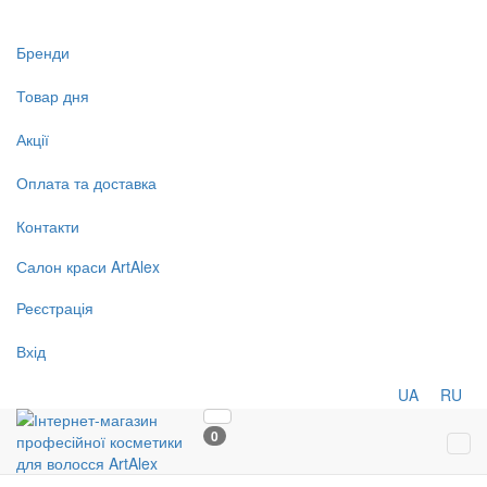
Бренди
Товар дня
Акції
Оплата та доставка
Контакти
Салон
краси
ArtAlex
Реєстрація
Вхід
UA
RU
0
Tog
navi