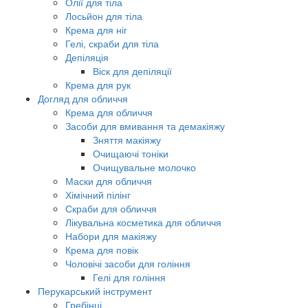
Олії для тіла
Лосьйон для тіла
Крема для ніг
Гелі, скраби для тіла
Депіляція
Віск для депіляції
Крема для рук
Догляд для обличчя
Крема для обличчя
Засоби для вмивання та демакіяжу
Зняття макіяжу
Очищаючі тоніки
Очищувальне молочко
Маски для обличчя
Хімічний пілінг
Скраби для обличчя
Лікувальна косметика для обличчя
Набори для макіяжу
Крема для повік
Чоловічі засоби для гоління
Гелі для гоління
Перукарський інструмент
Гребінці