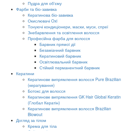
Пудра для об'єму
Фарби та біо-завивка
Кератинова біо-завивка
Окислювачі Oxi
Тонуючі кондиціонери, маски, муси, спреї
Знебарвлення та освітлення волосся
Професійна фарба для волосся
Барвник прямої дії
Безаміачний барвник
Кератиновий барвник
Освітлювальний барвник
Стійкий перманентний барвник
Кератини
Кератинове випрямлення волосся Pure Brazilian
(кератування)
Ботокс для волосся
Кератинове випрямлення GK Hair Global Keratin
(Глобал Кератін)
Кератинове випрямлення волосся Brazilian
Blowout
Догляд за тілом
Крема для тіла