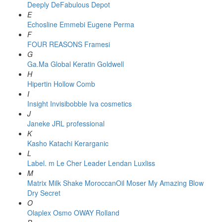
Deeply
DeFabulous
Depot
E
Echosline
Emmebi
Eugene Perma
F
FOUR REASONS
Framesi
G
Ga.Ma
Global Keratin
Goldwell
H
Hipertin
Hollow Comb
I
Insight
Invisibobble
Iva cosmetics
J
Janeke
JRL professional
K
Kasho
Katachi
Kerarganic
L
Label. m
Le Cher
Leader
Lendan
Luxliss
M
Matrix
Milk Shake
MoroccanOil
Moser
My Amazing Blow
Dry Secret
O
Olaplex
Osmo
OWAY Rolland