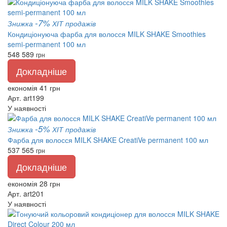
-7%
Знижка
ХІТ продажів
Кондиціонуюча фарба для волосся MILK SHAKE Smoothies
semi-permanent 100 мл
548
589
грн
Докладніше
економія 41 грн
Арт. art199
У наявності
-5%
Знижка
ХІТ продажів
Фарба для волосся MILK SHAKE CreatiVe permanent 100 мл
537
565
грн
Докладніше
економія 28 грн
Арт. art201
У наявності