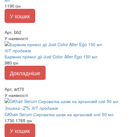
1190
грн
У кошик
Арт. bb2
У наявності
ХІТ продажів
Барвник прямої дії Just Color Alter Ego 150 мл
980
грн
Докладніше
Арт. art70
У наявності
-2%
Знижка
ХІТ продажів
GKhair Serum Сироватка-шовк на аргановій олії 50 мл
1730
1765
грн
У кошик