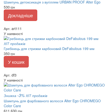
Шампунь детоксикація з вугіллям URBAN PROOF Alter Ego
530
грн
Докладніше
Арт. art111
У наявності
ХІТ продажів
Гребінець для стрижки карбоновий DeFabulous 199 мм
350
грн
У кошик
Арт. df3
У наявності
-3%
Знижка
ХІТ продажів
Шампунь для фарбованого волосся Alter Ego CHROMEGO
Color Care
611
630
грн