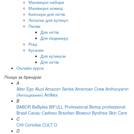
Манікюрні набори
Манікюрні ножиці
Кніпсери для нігтів
Лопатки для кутикул
Пилки
Для нігтів
Для педикюру
Різці
Кусачки
Для кутикули
Для нігтів
Онлайн курси
Пошук за брендом:
A
Alter Ego
Aluxi
Amazon Series
American Crew
Anthocyanin
(Антоцианин)
ArtAlex
B
BABOR
BaByliss
BIFULL Professional
Biotop professional
Brasil Cacau Сadiveu
Brazilian Blowout
Byothea Skin Care
C
CHI
Corioliss
CULT.O
D