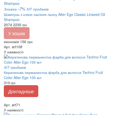
-7%
Знижка
ХІТ продажів
Шампунь з олією насіння льону Alter Ego Classic Linseed Oil
Shampoo
2074
2230
грн
У кошик
економія 156 грн
Арт. art108
У наявності
ХІТ продажів
Кератинова перманентна фарба для волосся Techno Fruit
Color Alter Ego 100 мл
310
грн
Докладніше
Арт. art71
У наявності