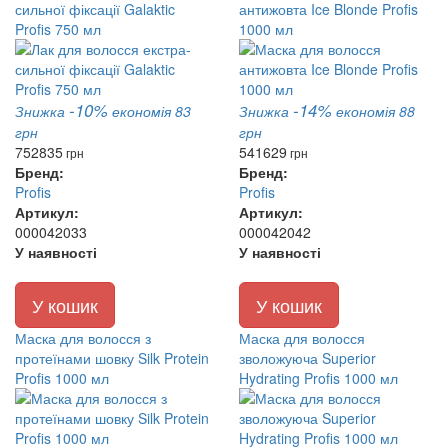
сильної фіксації Galaktic
антижовта Ice Blonde Profis
Profis 750 мл
1000 мл
-10%
-14%
Знижка
економія 83
Знижка
економія 88
грн
грн
752
835
541
629
грн
грн
Бренд:
Бренд:
Profis
Profis
Артикул:
Артикул:
000042033
000042042
У наявності
У наявності
У кошик
У кошик
Маска для волосся з
Маска для волосся
протеїнами шовку Silk Protein
зволожуюча Superior
Profis 1000 мл
Hydrating Profis 1000 мл