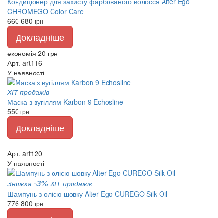
Кондиціонер для захисту фарбованого волосся Alter Ego
CHROMEGO Color Care
660
680
грн
Докладніше
економія 20 грн
Арт. art116
У наявності
ХІТ продажів
Маска з вугіллям Karbon 9 Echosline
550
грн
Докладніше
Арт. art120
У наявності
-3%
Знижка
ХІТ продажів
Шампунь з олією шовку Alter Ego CUREGO Silk Oil
776
800
грн