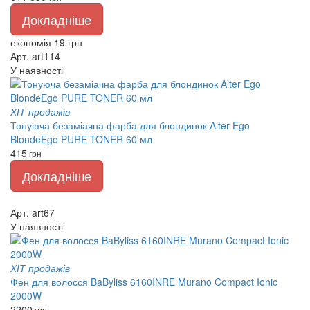
Докладніше
економія 19 грн
Арт. art114
У наявності
ХІТ продажів
Тонуюча безаміачна фарба для блондинок Alter Ego
BlondeEgo PURE TONER 60 мл
415
грн
Докладніше
Арт. art67
У наявності
ХІТ продажів
Фен для волосся BaByliss 6160INRE Murano Compact Ionic
2000W
2200
грн