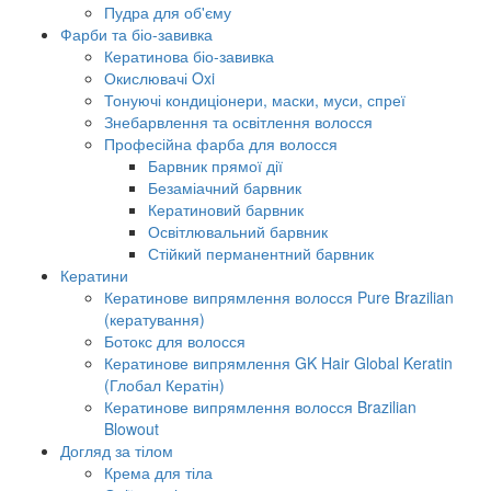
Пудра для об'єму
Фарби та біо-завивка
Кератинова біо-завивка
Окислювачі Oxi
Тонуючі кондиціонери, маски, муси, спреї
Знебарвлення та освітлення волосся
Професійна фарба для волосся
Барвник прямої дії
Безаміачний барвник
Кератиновий барвник
Освітлювальний барвник
Стійкий перманентний барвник
Кератини
Кератинове випрямлення волосся Pure Brazilian
(кератування)
Ботокс для волосся
Кератинове випрямлення GK Hair Global Keratin
(Глобал Кератін)
Кератинове випрямлення волосся Brazilian
Blowout
Догляд за тілом
Крема для тіла