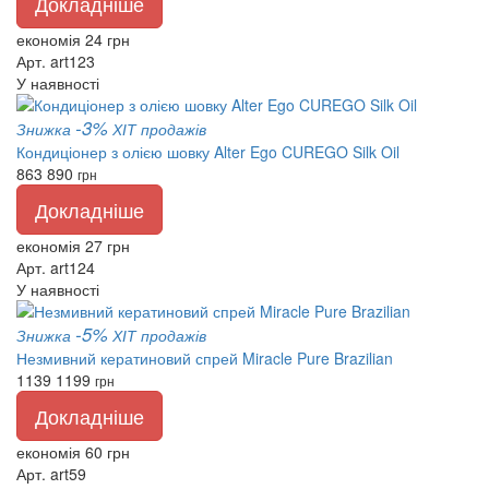
Докладніше
економія 24 грн
Арт. art123
У наявності
-3%
Знижка
ХІТ продажів
Кондиціонер з олією шовку Alter Ego CUREGO Silk Oil
863
890
грн
Докладніше
економія 27 грн
Арт. art124
У наявності
-5%
Знижка
ХІТ продажів
Незмивний кератиновий спрей Miracle Pure Brazilian
1139
1199
грн
Докладніше
економія 60 грн
Арт. art59