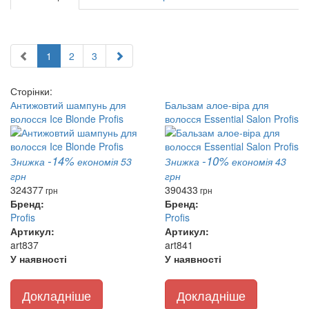
1
2
3
Сторінки:
Антижовтий шампунь для
Бальзам алое-віра для
волосся Ice Blonde Profis
волосся Essential Salon Profis
-14%
-10%
Знижка
економія 53
Знижка
економія 43
грн
грн
324
377
390
433
грн
грн
Бренд:
Бренд:
Profis
Profis
Артикул:
Артикул:
art837
art841
У наявності
У наявності
Докладніше
Докладніше