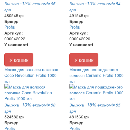
-12%
-10%
Знижка
економія 65
Знижка
економія 54
грн
грн
480
545
491
545
грн
грн
Бренд:
Бренд:
Profis
Profis
Артикул:
Артикул:
000042022
000042020
У наявності
У наявності
У кошик
У кошик
Маска для волосся поживна
Маска для пошкодженого
Coco Revolution Profis 1000
волосся Ceramid Profis 1000
мл
мл
-10%
-15%
Знижка
економія 58
Знижка
економія 85
грн
грн
524
582
481
566
грн
грн
Бренд:
Бренд:
Profis
Profis