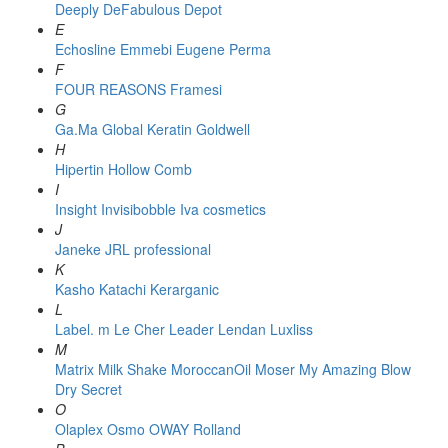
Deeply
DeFabulous
Depot
E
Echosline
Emmebi
Eugene Perma
F
FOUR REASONS
Framesi
G
Ga.Ma
Global Keratin
Goldwell
H
Hipertin
Hollow Comb
I
Insight
Invisibobble
Iva cosmetics
J
Janeke
JRL professional
K
Kasho
Katachi
Kerarganic
L
Label. m
Le Cher
Leader
Lendan
Luxliss
M
Matrix
Milk Shake
MoroccanOil
Moser
My Amazing Blow
Dry Secret
O
Olaplex
Osmo
OWAY Rolland