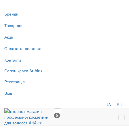
Бренди
Товар дня
Акції
Оплата та доставка
Контакти
Салон
краси
ArtAlex
Реєстрація
Вхід
UA
RU
0
Tog
navi