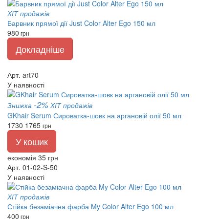
ХІТ продажів
Барвник прямої дії Just Color Alter Ego 150 мл
980
грн
Докладніше
Арт. art70
У наявності
-2%
Знижка
ХІТ продажів
GKhair Serum Сироватка-шовк на аргановій олії 50 мл
1730
1765
грн
У кошик
економія 35 грн
Арт. 01-02-S-50
У наявності
ХІТ продажів
Стійка безаміачна фарба My Color Alter Ego 100 мл
400
грн