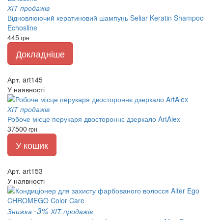
ХІТ продажів
Відновлюючий кератиновий шампунь Seliar Keratin Shampoo
Echosline
445
грн
Докладніше
Арт. art145
У наявності
ХІТ продажів
Робоче місце перукаря двостороннє дзеркало ArtAlex
37500
грн
У кошик
Арт. art153
У наявності
-3%
Знижка
ХІТ продажів