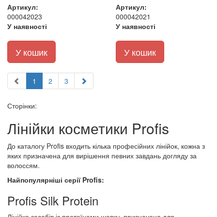
Артикул:
Артикул:
000042023
000042021
У наявності
У наявності
У кошик
У кошик
1
2
3
Сторінки:
Лінійки косметики Profis
До каталогу Profis входить кілька професійних лінійок, кожна з
яких призначена для вирішення певних завдань догляду за
волоссям.
Найпопулярніші серії Profis:
Profis Silk Protein
Лінійка засобів із протеїнами шовку, призначена для