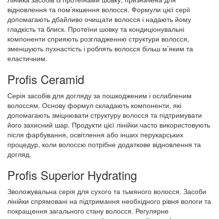
відновлення та пом’якшення волосся. Формули цієї серії
допомагають дбайливо очищати волосся і надають йому
гладкість та блиск. Протеїни шовку та кондиціонувальні
компоненти сприяють розгладженню структури волосся,
зменшують пухнастість і роблять волосся більш м’яким та
еластичним.
Profis Ceramid
Серія засобів для догляду за пошкодженим і ослабленим
волоссям. Основу формул складають компоненти, які
допомагають зміцнювати структуру волосся та підтримувати
його захисний шар. Продукти цієї лінійки часто використовують
після фарбування, освітлення або інших перукарських
процедур, коли волоссю потрібне додаткове відновлення та
догляд.
Profis Superior Hydrating
Зволожувальна серія для сухого та тьмяного волосся. Засоби
лінійки спрямовані на підтримання необхідного рівня вологи та
покращення загального стану волосся. Регулярне