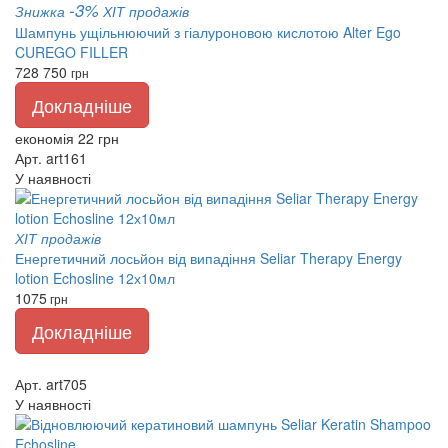
-3%
Знижка
ХІТ продажів
Шампунь ущільнюючий з гіалуроновою кислотою Alter Ego
CUREGO FILLER
728
750
грн
Докладніше
економія 22 грн
Арт. art161
У наявності
ХІТ продажів
Енергетичний лосьйон від випадіння Seliar Therapy Energy
lotion Echosline 12х10мл
1075
грн
Докладніше
Арт. art705
У наявності