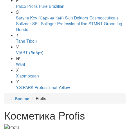
P
Palco
Profis
Pure Brazilian
S
Saryna Key (Сарина Кей)
Skin Doktors Cosmeceuticals
Spitzner
SPL Solinger Professional line
STMNT Grooming
Goods
T
Tahe
Tibolli
V
VIART (ВиАрт)
W
Wahl
X
Xiaomoxuan
Y
Y.S.PARK Professional
Yellow
Бренди
Profis
Косметика Profis