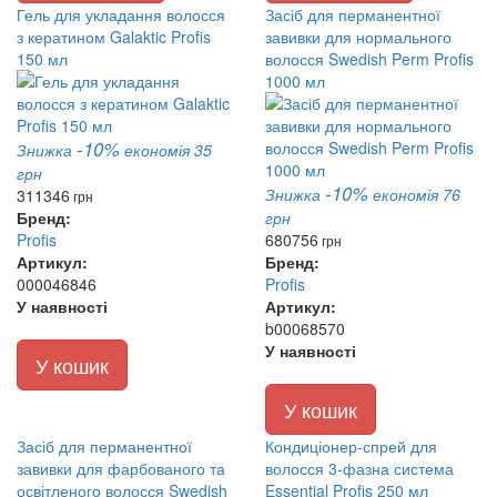
Гель для укладання волосся
Засіб для перманентної
з кератином Galaktic Profis
завивки для нормального
150 мл
волосся Swedish Perm Profis
1000 мл
-10%
Знижка
економія 35
грн
-10%
Знижка
економія 76
311
346
грн
Бренд:
грн
Profis
680
756
грн
Артикул:
Бренд:
000046846
Profis
У наявності
Артикул:
b00068570
У наявності
У кошик
У кошик
Засіб для перманентної
Кондиціонер-спрей для
завивки для фарбованого та
волосся 3-фазна система
освітленого волосся Swedish
Essential Profis 250 мл