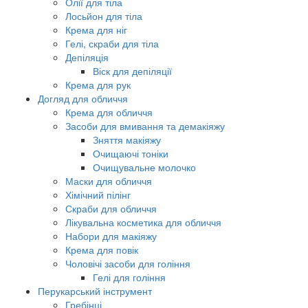
Олії для тіла
Лосьйон для тіла
Крема для ніг
Гелі, скраби для тіла
Депіляція
Віск для депіляції
Крема для рук
Догляд для обличчя
Крема для обличчя
Засоби для вмивання та демакіяжу
Зняття макіяжу
Очищаючі тоніки
Очищувальне молочко
Маски для обличчя
Хімічний пілінг
Скраби для обличчя
Лікувальна косметика для обличчя
Набори для макіяжу
Крема для повік
Чоловічі засоби для гоління
Гелі для гоління
Перукарський інструмент
Гребінці