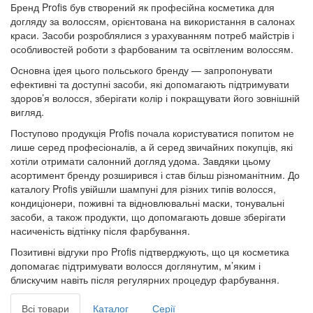
Бренд Profis був створений як професійна косметика для
догляду за волоссям, орієнтована на використання в салонах
краси. Засоби розроблялися з урахуванням потреб майстрів і
особливостей роботи з фарбованим та освітленим волоссям.
Основна ідея цього польського бренду — запропонувати
ефективні та доступні засоби, які допомагають підтримувати
здоров’я волосся, зберігати колір і покращувати його зовнішній
вигляд.
Поступово продукція Profis почала користуватися попитом не
лише серед професіоналів, а й серед звичайних покупців, які
хотіли отримати салонний догляд удома. Завдяки цьому
асортимент бренду розширився і став більш різноманітним. До
каталогу Profis увійшли шампуні для різних типів волосся,
кондиціонери, поживні та відновлювальні маски, тонувальні
засоби, а також продукти, що допомагають довше зберігати
насиченість відтінку після фарбування.
Позитивні відгуки про Profis підтверджують, що ця косметика
допомагає підтримувати волосся доглянутим, м’яким і
блискучим навіть після регулярних процедур фарбування.
Всі товари
Каталог
Серії