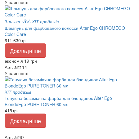
У наявності
-3%
Знижка
ХІТ продажів
Шампунь для фарбованого волосся Alter Ego CHROMEGO
Color Care
611
630
грн
Докладніше
економія 19 грн
Арт. art114
У наявності
ХІТ продажів
Тонуюча безаміачна фарба для блондинок Alter Ego
BlondeEgo PURE TONER 60 мл
415
грн
Докладніше
Арт. art67