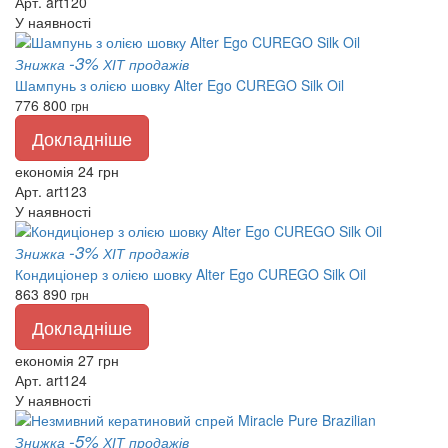
Арт. art120
У наявності
-3%
Знижка
ХІТ продажів
Шампунь з олією шовку Alter Ego CUREGO Silk Oil
776
800
грн
Докладніше
економія 24 грн
Арт. art123
У наявності
-3%
Знижка
ХІТ продажів
Кондиціонер з олією шовку Alter Ego CUREGO Silk Oil
863
890
грн
Докладніше
економія 27 грн
Арт. art124
У наявності
-5%
Знижка
ХІТ продажів