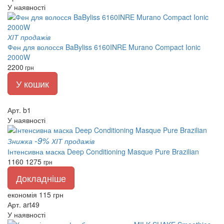
У наявності
ХІТ продажів
Фен для волосся BaByliss 6160INRE Murano Compact Ionic
2000W
2200
грн
У кошик
Арт. b1
У наявності
-9%
Знижка
ХІТ продажів
Інтенсивна маска Deep Conditioning Masque Pure Brazilian
1160
1275
грн
Докладніше
економія 115 грн
Арт. art49
У наявності