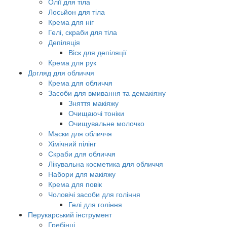
Олії для тіла
Лосьйон для тіла
Крема для ніг
Гелі, скраби для тіла
Депіляція
Віск для депіляції
Крема для рук
Догляд для обличчя
Крема для обличчя
Засоби для вмивання та демакіяжу
Зняття макіяжу
Очищаючі тоніки
Очищувальне молочко
Маски для обличчя
Хімічний пілінг
Скраби для обличчя
Лікувальна косметика для обличчя
Набори для макіяжу
Крема для повік
Чоловічі засоби для гоління
Гелі для гоління
Перукарський інструмент
Гребінці