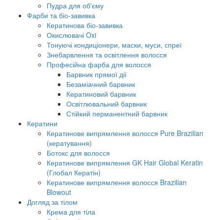
Пудра для об'єму
Фарби та біо-завивка
Кератинова біо-завивка
Окислювачі Oxi
Тонуючі кондиціонери, маски, муси, спреї
Знебарвлення та освітлення волосся
Професійна фарба для волосся
Барвник прямої дії
Безаміачний барвник
Кератиновий барвник
Освітлювальний барвник
Стійкий перманентний барвник
Кератини
Кератинове випрямлення волосся Pure Brazilian
(кератування)
Ботокс для волосся
Кератинове випрямлення GK Hair Global Keratin
(Глобал Кератін)
Кератинове випрямлення волосся Brazilian
Blowout
Догляд за тілом
Крема для тіла