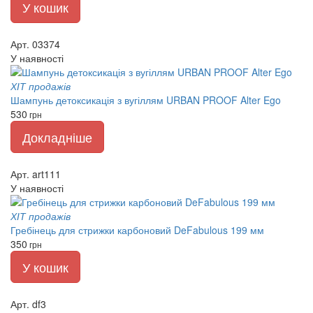
У кошик
Арт. 03374
У наявності
ХІТ продажів
Шампунь детоксикація з вугіллям URBAN PROOF Alter Ego
530
грн
Докладніше
Арт. art111
У наявності
ХІТ продажів
Гребінець для стрижки карбоновий DeFabulous 199 мм
350
грн
У кошик
Арт. df3