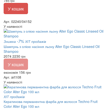
785
грн
У кошик
Арт. 02240/04152
У наявності
-7%
Знижка
ХІТ продажів
Шампунь з олією насіння льону Alter Ego Classic Linseed Oil
Shampoo
2074
2230
грн
У кошик
економія 156 грн
Арт. art108
У наявності
ХІТ продажів
Кератинова перманентна фарба для волосся Techno Fruit
Color Alter Ego 100 мл