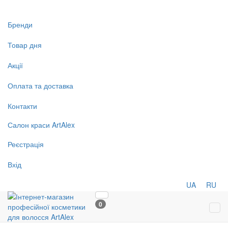
Бренди
Товар дня
Акції
Оплата та доставка
Контакти
Салон
краси
ArtAlex
Реєстрація
Вхід
UA
RU
0
Tog
navi