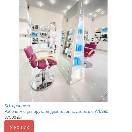
ХІТ продажів
Робоче місце перукаря двостороннє дзеркало ArtAlex
37500
грн
У кошик