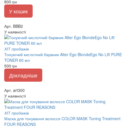
800
грн
У кошик
Арт. BBB2
У наявності
ХІТ продажів
Тонуючий кислотний барвник Alter Ego BlondeEgo No Lift PURE
TONER 60 мл
500
грн
Докладніше
Арт. art300
У наявності
ХІТ продажів
Маска для тонування волосся COLOR MASK Toning Treatment
FOUR REASONS