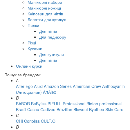
Манікюрні набори
Манікюрні ножиці
Кніпсери для нігтів
Лопатки для кутикул
Пилки
Для нігтів
Для педикюру
Різці
Кусачки
Для кутикули
Для нігтів
Онлайн курси
Пошук за брендом:
A
Alter Ego
Aluxi
Amazon Series
American Crew
Anthocyanin
(Антоцианин)
ArtAlex
B
BABOR
BaByliss
BIFULL Professional
Biotop professional
Brasil Cacau Сadiveu
Brazilian Blowout
Byothea Skin Care
C
CHI
Corioliss
CULT.O
D