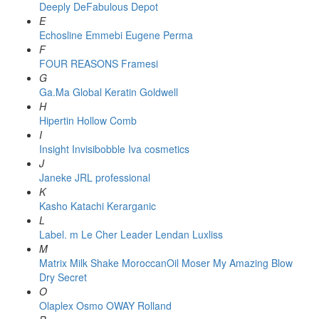
Deeply
DeFabulous
Depot
E
Echosline
Emmebi
Eugene Perma
F
FOUR REASONS
Framesi
G
Ga.Ma
Global Keratin
Goldwell
H
Hipertin
Hollow Comb
I
Insight
Invisibobble
Iva cosmetics
J
Janeke
JRL professional
K
Kasho
Katachi
Kerarganic
L
Label. m
Le Cher
Leader
Lendan
Luxliss
M
Matrix
Milk Shake
MoroccanOil
Moser
My Amazing Blow
Dry Secret
O
Olaplex
Osmo
OWAY Rolland