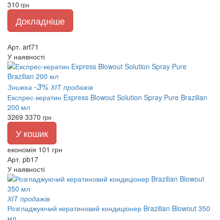
310
грн
Докладніше
Арт. art71
У наявності
-3%
Знижка
ХІТ продажів
Експрес-кератин Express Blowout Solution Spray Pure Brazilian
200 мл
3269
3370
грн
У кошик
економія 101 грн
Арт. pb17
У наявності
ХІТ продажів
Розгладжуючий кератиновий кондиціонер Brazilian Blowout 350
мл