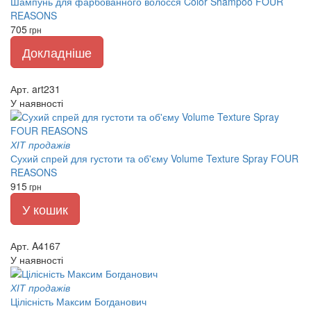
Шампунь для фарбованного волосся Color Shampoo FOUR
REASONS
705
грн
Докладніше
Арт. art231
У наявності
ХІТ продажів
Сухий спрей для густоти та об'єму Volume Texture Spray FOUR
REASONS
915
грн
У кошик
Арт. A4167
У наявності
ХІТ продажів
Цілісність Максим Богданович