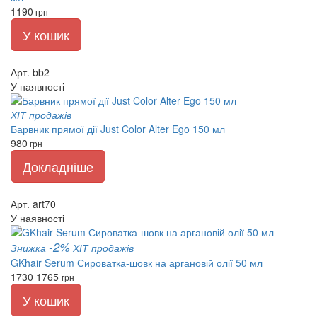
1190
грн
У кошик
Арт. bb2
У наявності
ХІТ продажів
Барвник прямої дії Just Color Alter Ego 150 мл
980
грн
Докладніше
Арт. art70
У наявності
-2%
Знижка
ХІТ продажів
GKhair Serum Сироватка-шовк на аргановій олії 50 мл
1730
1765
грн
У кошик