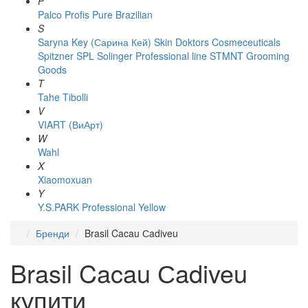
P
Palco
Profis
Pure Brazilian
S
Saryna Key (Сарина Кей)
Skin Doktors Cosmeceuticals
Spitzner
SPL Solinger Professional line
STMNT Grooming
Goods
T
Tahe
Tibolli
V
VIART (ВиАрт)
W
Wahl
X
Xiaomoxuan
Y
Y.S.PARK Professional
Yellow
Бренди
Brasil Cacau Сadiveu
Brasil Cacau Сadiveu
купити