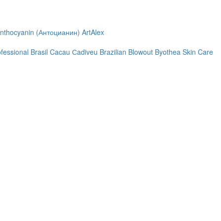
nthocyanin (Антоцианин)
ArtAlex
ofessional
Brasil Cacau Сadiveu
Brazilian Blowout
Byothea Skin Care