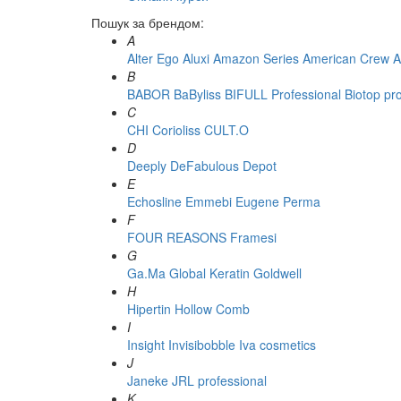
Пошук за брендом:
A
Alter Ego
Aluxi
Amazon Series
American Crew
A
B
BABOR
BaByliss
BIFULL Professional
Biotop pr
C
CHI
Corioliss
CULT.O
D
Deeply
DeFabulous
Depot
E
Echosline
Emmebi
Eugene Perma
F
FOUR REASONS
Framesi
G
Ga.Ma
Global Keratin
Goldwell
H
Hipertin
Hollow Comb
I
Insight
Invisibobble
Iva cosmetics
J
Janeke
JRL professional
K