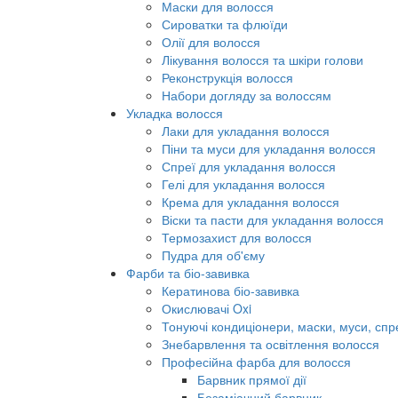
Маски для волосся
Сироватки та флюїди
Олії для волосся
Лікування волосся та шкіри голови
Реконструкція волосся
Набори догляду за волоссям
Укладка волосся
Лаки для укладання волосся
Піни та муси для укладання волосся
Спреї для укладання волосся
Гелі для укладання волосся
Крема для укладання волосся
Віски та пасти для укладання волосся
Термозахист для волосся
Пудра для об'єму
Фарби та біо-завивка
Кератинова біо-завивка
Окислювачі Oxi
Тонуючі кондиціонери, маски, муси, спр
Знебарвлення та освітлення волосся
Професійна фарба для волосся
Барвник прямої дії
Безаміачний барвник