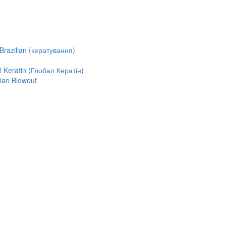
razilian (кератування)
Keratin (Глобал Кератін)
ian Blowout