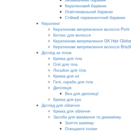
Кератиновий барвник
Освітлювальний барвник
Стійкий перманентний барвник
Кератини
Кератинове випрямлення волосся Pure B
Ботокс для волосся
Кератинове випрямлення GK Hair Global 
Кератинове випрямлення волосся Brazil
Догляд за тілом
Крема для тіла
Олії для тіла
Лосьйон для тіла
Крема для ніг
Гелі, скраби для тіла
Депіляція
Віск для депіляції
Крема для рук
Догляд для обличчя
Крема для обличчя
Засоби для вмивання та демакіяжу
Зняття макіяжу
Очищаючі тоніки