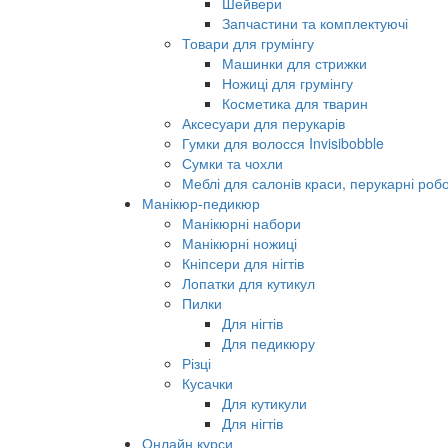
Шейвери
Запчастини та комплектуючі
Товари для грумінгу
Машинки для стрижки
Ножиці для грумінгу
Косметика для тварин
Аксесуари для перукарів
Гумки для волосся Invisibobble
Сумки та чохли
Меблі для салонів краси, перукарні робо
Манікюр-педикюр
Манікюрні набори
Манікюрні ножиці
Кніпсери для нігтів
Лопатки для кутикул
Пилки
Для нігтів
Для педикюру
Різці
Кусачки
Для кутикули
Для нігтів
Онлайн курси