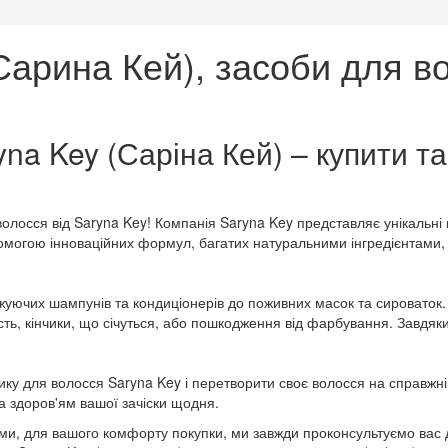
Сарина Кей), засоби для в
na Key (Саріна Кей) – купити та
олосся від Saryna Key! Компанія Saryna Key представляє унікальні
могою інноваційних формул, багатих натуральними інгредієнтами, 
ожуючих шампунів та кондиціонерів до поживних масок та сироваток
сть, кінчики, що січуться, або пошкодження від фарбування. Завдяки
ику для волосся Saryna Key і перетворити своє волосся на справжн
 здоров'ям вашої зачіски щодня.
ями, для вашого комфорту покупки, ми завжди проконсультуємо вас 