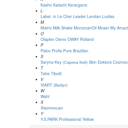
Kasho
Katachi
Kerarganic
L
Label. m
Le Cher
Leader
Lendan
Luxliss
M
Matrix
Milk Shake
MoroccanOil
Moser
My Amazi
O
Olaplex
Osmo
OWAY Rolland
P
Palco
Profis
Pure Brazilian
S
Saryna Key (Сарина Кей)
Skin Doktors Cosmece
T
Tahe
Tibolli
V
VIART (ВиАрт)
W
Wahl
X
Xiaomoxuan
Y
Y.S.PARK Professional
Yellow