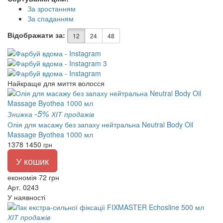
За зростанням
За спаданням
Відображати за:
12
24
48
Найкраще для миття волосся
-5%
Знижка
ХІТ продажів
Олія для масажу без запаху нейтральна Neutral Body Oil
Massage Byothea 1000 мл
1378
1450
грн
У кошик
економія 72 грн
Арт. 0243
У наявності
ХІТ продажів