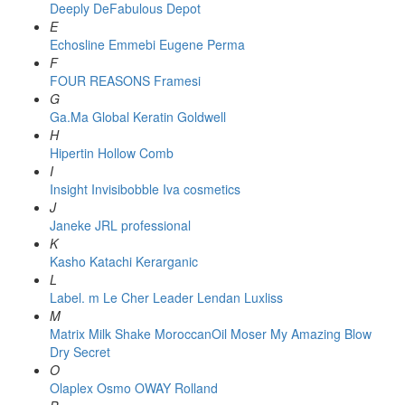
Deeply
DeFabulous
Depot
E
Echosline
Emmebi
Eugene Perma
F
FOUR REASONS
Framesi
G
Ga.Ma
Global Keratin
Goldwell
H
Hipertin
Hollow Comb
I
Insight
Invisibobble
Iva cosmetics
J
Janeke
JRL professional
K
Kasho
Katachi
Kerarganic
L
Label. m
Le Cher
Leader
Lendan
Luxliss
M
Matrix
Milk Shake
MoroccanOil
Moser
My Amazing Blow
Dry Secret
O
Olaplex
Osmo
OWAY Rolland