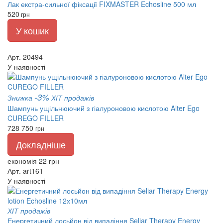
Лак екстра-сильної фіксації FIXMASTER Echosline 500 мл
520
грн
У кошик
Арт. 20494
У наявності
-3%
Знижка
ХІТ продажів
Шампунь ущільнюючий з гіалуроновою кислотою Alter Ego
CUREGO FILLER
728
750
грн
Докладніше
економія 22 грн
Арт. art161
У наявності
ХІТ продажів
Енергетичний лосьйон від випадіння Seliar Therapy Energy