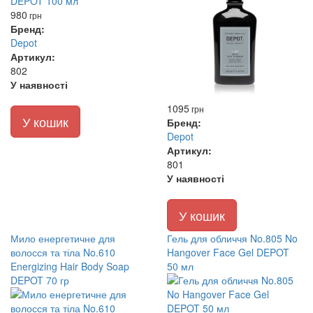
980
грн
Бренд:
Depot
Артикул:
802
У наявності
1095
грн
У кошик
Бренд:
Depot
Артикул:
801
У наявності
У кошик
Мило енергетичне для
Гель для обличчя No.805 No
волосся та тіла No.610
Hangover Face Gel DEPOT
Energizing Hair Body Soap
50 мл
DEPOT 70 гр