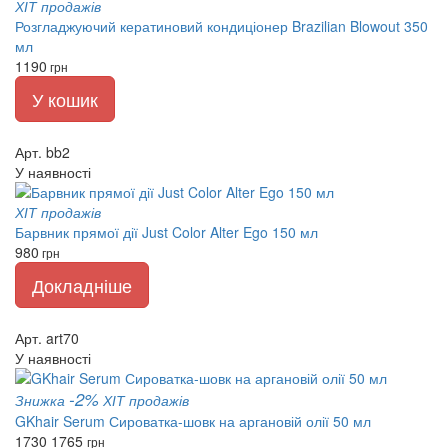
ХІТ продажів
Розгладжуючий кератиновий кондиціонер Brazilian Blowout 350
мл
1190
грн
У кошик
Арт. bb2
У наявності
ХІТ продажів
Барвник прямої дії Just Color Alter Ego 150 мл
980
грн
Докладніше
Арт. art70
У наявності
-2%
Знижка
ХІТ продажів
GKhair Serum Сироватка-шовк на аргановій олії 50 мл
1730
1765
грн