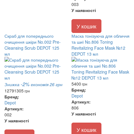
003
У наявності
У кошик
Скраб для попереднього
Маска тонізуюча для обличчя
очищення шкіри No.002 Pre-
та шиї No.806 Toning
Cleansing Scrub DEPOT 125
Revitalizing Face Mask №12
мл
DEPOT 13 мл
-2%
5400
Знижка
економія 26 грн
грн
Бренд:
1279
1305
грн
Depot
Бренд:
Артикул:
Depot
806
Артикул:
У наявності
002
У наявності
У кошик