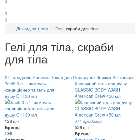
0
:
0
0
Догляд за тілом
Гелі, скраби для тіла
Гелі для тіла, скраби
для тіла
ХІТ продажів
Новинка
Товар дня
Подарунок
Знижка
Всі товари
Засіб 3 в 1 шампунь
Класичний гель для душу
кондиціонер та гель для
CLASSIC BODY WASH
душу CHI 30 мл
American Crew 450 мл
128
ХІТ продажів
грн
Бренд:
528
грн
CHI
Бренд:
Артикул:
American Crew