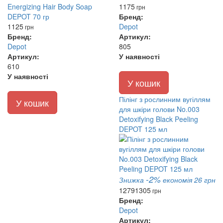
1175
грн
Бренд:
1125
Depot
грн
Бренд:
Артикул:
Depot
805
Артикул:
У наявності
610
У наявності
У кошик
Пілінг з рослинним вугіллям
У кошик
для шкіри голови No.003
Detoxifying Black Peeling
DEPOT 125 мл
-2%
Знижка
економія 26 грн
1279
1305
грн
Бренд:
Depot
Артикул: