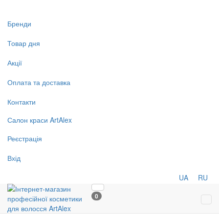
Бренди
Товар дня
Акції
Оплата та доставка
Контакти
Салон
краси
ArtAlex
Реєстрація
Вхід
UA
RU
0
Tog
navi