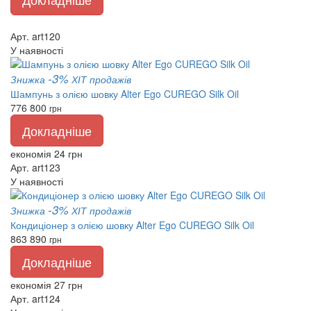
Арт. art120
У наявності
-3%
Знижка
ХІТ продажів
Шампунь з олією шовку Alter Ego CUREGO Silk Oil
776
800
грн
Докладніше
економія 24 грн
Арт. art123
У наявності
-3%
Знижка
ХІТ продажів
Кондиціонер з олією шовку Alter Ego CUREGO Silk Oil
863
890
грн
Докладніше
економія 27 грн
Арт. art124