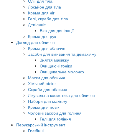
Олії для тіла
Лосьйон для тіла
Крема для ніг
Гелі, скраби для тіла
Депіляція
Віск для депіляції
Крема для рук
Догляд для обличчя
Крема для обличчя
Засоби для вмивання та демакіяжу
Зняття макіяжу
Очищаючі тоніки
Очищувальне молочко
Маски для обличчя
Хімічний пілінг
Скраби для обличчя
Лікувальна косметика для обличчя
Набори для макіяжу
Крема для повік
Чоловічі засоби для гоління
Гелі для гоління
Перукарський інструмент
Гребінці