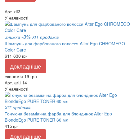
Арт. df3
У наявності
-3%
Знижка
ХІТ продажів
Шампунь для фарбованого волосся Alter Ego CHROMEGO
Color Care
611
630
грн
Докладніше
економія 19 грн
Арт. art114
У наявності
ХІТ продажів
Тонуюча безаміачна фарба для блондинок Alter Ego
BlondeEgo PURE TONER 60 мл
415
грн
Докладніше