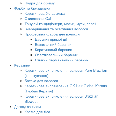
Пудра для об'єму
Фарби та біо-завивка
Кератинова біо-завивка
Окислювачі Oxi
Тонуючі кондиціонери, маски, муси, спреї
Знебарвлення та освітлення волосся
Професійна фарба для волосся
Барвник прямої дії
Безаміачний барвник
Кератиновий барвник
Освітлювальний барвник
Стійкий перманентний барвник
Кератини
Кератинове випрямлення волосся Pure Brazilian
(кератування)
Ботокс для волосся
Кератинове випрямлення GK Hair Global Keratin
(Глобал Кератін)
Кератинове випрямлення волосся Brazilian
Blowout
Догляд за тілом
Крема для тіла