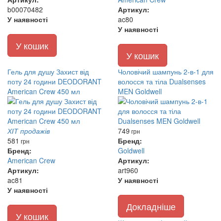
b00070482
Артикул:
У наявності
ac80
У наявності
У кошик
У кошик
Гель для душу Захист від
Чоловічий шампунь 2-в-1 для
поту 24 години DEODORANT
волосся та тіла Dualsenses
American Crew 450 мл
MEN Goldwell
ХІТ продажів
749
грн
581
Бренд:
грн
Бренд:
Goldwell
American Crew
Артикул:
Артикул:
art960
ac81
У наявності
У наявності
Докладніше
У кошик