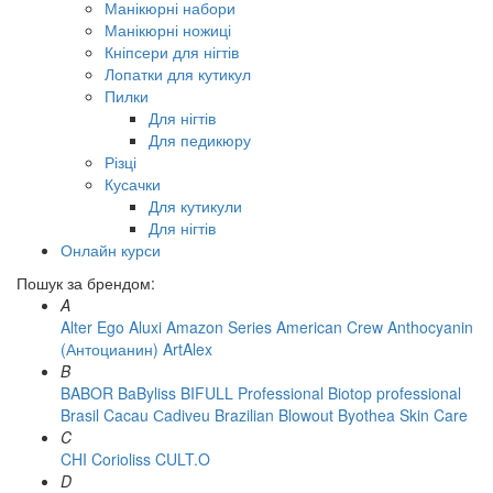
Манікюрні набори
Манікюрні ножиці
Кніпсери для нігтів
Лопатки для кутикул
Пилки
Для нігтів
Для педикюру
Різці
Кусачки
Для кутикули
Для нігтів
Онлайн курси
Пошук за брендом:
A
Alter Ego
Aluxi
Amazon Series
American Crew
Anthocyanin
(Антоцианин)
ArtAlex
B
BABOR
BaByliss
BIFULL Professional
Biotop professional
Brasil Cacau Сadiveu
Brazilian Blowout
Byothea Skin Care
C
CHI
Corioliss
CULT.O
D