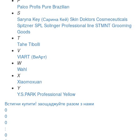
P
Palco
Profis
Pure Brazilian
S
Saryna Key (Сарина Кей)
Skin Doktors Cosmeceuticals
Spitzner
SPL Solinger Professional line
STMNT Grooming
Goods
T
Tahe
Tibolli
V
VIART (ВиАрт)
W
Wahl
X
Xiaomoxuan
Y
Y.S.PARK Professional
Yellow
Встигни купити!
заощаджуйте разом з нами
0
0
0
:
0