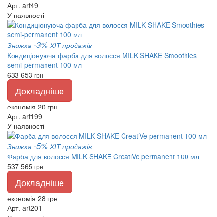
Арт. art49
У наявності
-3%
Знижка
ХІТ продажів
Кондиціонуюча фарба для волосся MILK SHAKE Smoothies
semi-permanent 100 мл
633
653
грн
Докладніше
економія 20 грн
Арт. art199
У наявності
-5%
Знижка
ХІТ продажів
Фарба для волосся MILK SHAKE CreatiVe permanent 100 мл
537
565
грн
Докладніше
економія 28 грн
Арт. art201