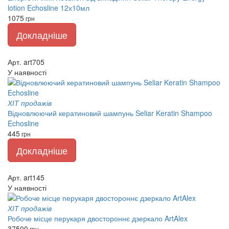
lotion Echosline 12х10мл
1075
грн
Докладніше
Арт. art705
У наявності
ХІТ продажів
Відновлюючий кератиновий шампунь Seliar Keratin Shampoo
Echosline
445
грн
Докладніше
Арт. art145
У наявності
ХІТ продажів
Робоче місце перукаря двостороннє дзеркало ArtAlex
37500
грн