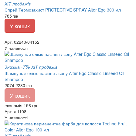
ХІТ продажів
Спрей Термозахист PROTECTIVE SPRAY Alter Ego 300 мл
785
грн
У кошик
Арт. 02240/04152
У наявності
-7%
Знижка
ХІТ продажів
Шампунь з олією насіння льону Alter Ego Classic Linseed Oil
Shampoo
2074
2230
грн
У кошик
економія 156 грн
Арт. art108
У наявності
ХІТ продажів