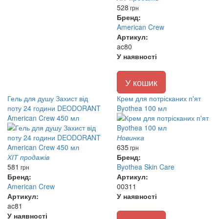
528
грн
Бренд:
American Crew
Артикул:
ac80
У наявності
У кошик
Гель для душу Захист від
Крем для потрісканих п'ят
поту 24 години DEODORANT
Byothea 100 мл
American Crew 450 мл
Новинка
635
грн
ХІТ продажів
Бренд:
581
Byothea Skin Care
грн
Бренд:
Артикул:
American Crew
00311
Артикул:
У наявності
ac81
У наявності