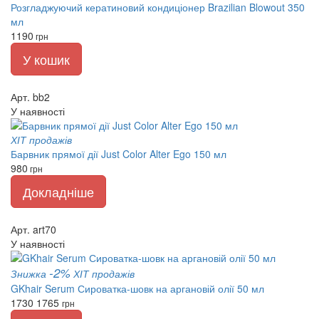
Розгладжуючий кератиновий кондиціонер Brazilian Blowout 350
мл
1190
грн
У кошик
Арт. bb2
У наявності
ХІТ продажів
Барвник прямої дії Just Color Alter Ego 150 мл
980
грн
Докладніше
Арт. art70
У наявності
-2%
Знижка
ХІТ продажів
GKhair Serum Сироватка-шовк на аргановій олії 50 мл
1730
1765
грн