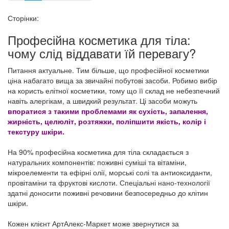
Сторінки:
Професійна косметика для тіла:
чому слід віддавати їй перевагу?
Питання актуальне. Тим більше, що професійної косметики
ціна набагато вища за звичайні побутові засоби. Робимо вибір
на користь елітної косметики, тому що її склад не небезпечний
навіть алергікам, а швидкий результат. Ці засоби можуть
впоратися з такими проблемами як сухість, запалення,
жирність, целюліт, розтяжки, поліпшити якість, колір і
текстуру шкіри.
На 90% професійна косметика для тіла складається з
натуральних компонентів: поживні суміші та вітаміни,
мікроелементи та ефірні олії, морські солі та антиоксиданти,
провітаміни та фруктові кислоти. Спеціальні нано-технології
здатні доносити поживні речовини безпосередньо до клітин
шкіри.
Кожен клієнт АртАлекс-Маркет може звернутися за