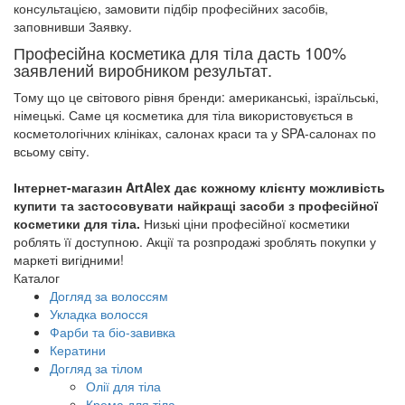
консультацією, замовити підбір професійних засобів,
заповнивши Заявку.
Професійна косметика для тіла дасть 100%
заявлений виробником результат.
Тому що це світового рівня бренди: американські, ізраїльські,
німецькі. Саме ця косметика для тіла використовується в
косметологічних клініках, салонах краси та у SPA-салонах по
всьому світу.
Інтернет-магазин ArtAlex дає кожному клієнту можливість
купити та застосовувати найкращі засоби з професійної
косметики для тіла.
Низькі ціни професійної косметики
роблять її доступною. Акції та розпродажі зроблять покупки у
маркеті вигідними!
Каталог
Догляд за волоссям
Укладка волосся
Фарби та біо-завивка
Кератини
Догляд за тілом
Олії для тіла
Крема для тіла