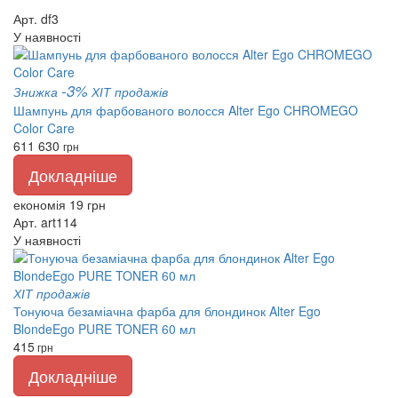
Арт. df3
У наявності
-3%
Знижка
ХІТ продажів
Шампунь для фарбованого волосся Alter Ego CHROMEGO
Color Care
611
630
грн
Докладніше
економія 19 грн
Арт. art114
У наявності
ХІТ продажів
Тонуюча безаміачна фарба для блондинок Alter Ego
BlondeEgo PURE TONER 60 мл
415
грн
Докладніше