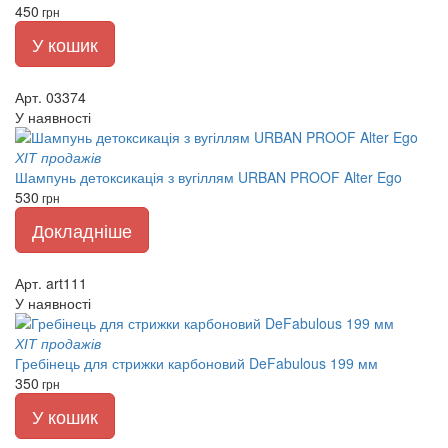
450
грн
У кошик
Арт. 03374
У наявності
ХІТ продажів
Шампунь детоксикація з вугіллям URBAN PROOF Alter Ego
530
грн
Докладніше
Арт. art111
У наявності
ХІТ продажів
Гребінець для стрижки карбоновий DeFabulous 199 мм
350
грн
У кошик