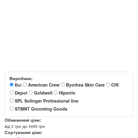
Виробник:
Всі
American Crew
Byothea Skin Care
CHI
Depot
Goldwell
Hipertin
SPL Solinger Professional line
STMNT Grooming Goods
Обмеження ціни:
від
грн
до
грн
2
5499
Сортування ціни: