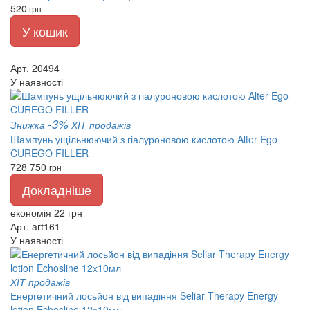
520
грн
У кошик
Арт. 20494
У наявності
-3%
Знижка
ХІТ продажів
Шампунь ущільнюючий з гіалуроновою кислотою Alter Ego
CUREGO FILLER
728
750
грн
Докладніше
економія 22 грн
Арт. art161
У наявності
ХІТ продажів
Енергетичний лосьйон від випадіння Seliar Therapy Energy
lotion Echosline 12х10мл