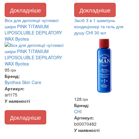
Докладніше
Докладніше
Віск для депіляції чутливої
Засіб 3 в 1 шампунь
шкіри PINK TITANIUM
кондиціонер та гель для
LIPOSOLUBLE DEPILATORY
душу CHI 30 мл
WAX Byotea
95
грн
Бренд:
Byothea Skin Care
Артикул:
art175
128
грн
У наявності
Бренд:
CHI
Докладніше
Артикул:
b00070482
У наявності