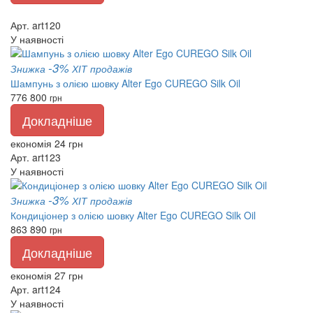
Арт. art120
У наявності
-3%
Знижка
ХІТ продажів
Шампунь з олією шовку Alter Ego CUREGO Silk Oil
776
800
грн
Докладніше
економія 24 грн
Арт. art123
У наявності
-3%
Знижка
ХІТ продажів
Кондиціонер з олією шовку Alter Ego CUREGO Silk Oil
863
890
грн
Докладніше
економія 27 грн
Арт. art124
У наявності