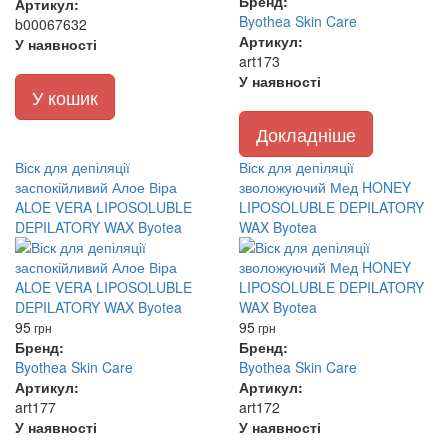
Бренд:
Артикул:
Byothea Skin Care
b00067632
Артикул:
У наявності
art173
У наявності
У кошик
Докладніше
Віск для депіляції
Віск для депіляції
заспокійливий Алое Віра
зволожуючий Мед HONEY
ALOE VERA LIPOSOLUBLE
LIPOSOLUBLE DEPILATORY
DEPILATORY WAX Byotea
WAX Byotea
95
95
грн
грн
Бренд:
Бренд:
Byothea Skin Care
Byothea Skin Care
Артикул:
Артикул:
art177
art172
У наявності
У наявності