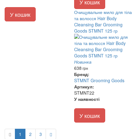
У кошик
Очищувальне мило для тіла
У кошик
та волосся Hair Body
Cleansing Bar Grooming
Goods STMNT 125 гр
Новинка
638
грн
Бренд:
STMNT Grooming Goods
Артикул:
STMNT22
У наявності
У кошик
1
2
3