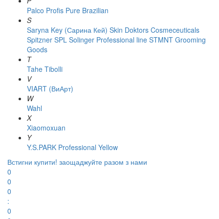
P
Palco
Profis
Pure Brazilian
S
Saryna Key (Сарина Кей)
Skin Doktors Cosmeceuticals
Spitzner
SPL Solinger Professional line
STMNT Grooming
Goods
T
Tahe
Tibolli
V
VIART (ВиАрт)
W
Wahl
X
Xiaomoxuan
Y
Y.S.PARK Professional
Yellow
Встигни купити!
заощаджуйте разом з нами
0
0
0
:
0