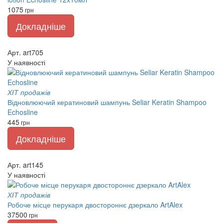
1075
грн
Докладніше
Арт. art705
У наявності
ХІТ продажів
Відновлюючий кератиновий шампунь Seliar Keratin Shampoo
Echosline
445
грн
Докладніше
Арт. art145
У наявності
ХІТ продажів
Робоче місце перукаря двостороннє дзеркало ArtAlex
37500
грн