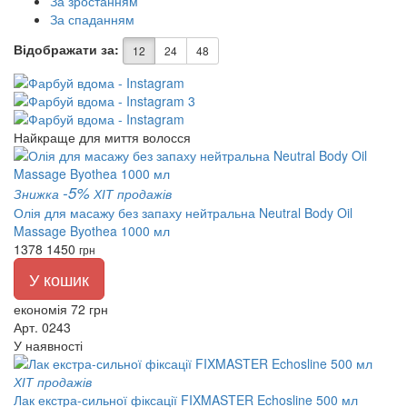
За зростанням
За спаданням
Відображати за:
12
24
48
Найкраще для миття волосся
-5%
Знижка
ХІТ продажів
Олія для масажу без запаху нейтральна Neutral Body Oil
Massage Byothea 1000 мл
1378
1450
грн
У кошик
економія 72 грн
Арт. 0243
У наявності
ХІТ продажів
Лак екстра-сильної фіксації FIXMASTER Echosline 500 мл