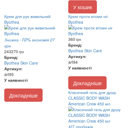
У кошик
Крем для рук живильний
Крем проти втоми ніг
Byothea
Byothea
-10%
360
Знижка
економія 27
грн
Бренд:
грн
Byothea Skin Care
243
270
грн
Артикул:
Бренд:
art94
Byothea Skin Care
У наявності
Артикул:
art95
У наявності
Докладніше
Класичний гель для душу
Докладніше
CLASSIC BODY WASH
American Crew 450 мл
ХІТ продажів