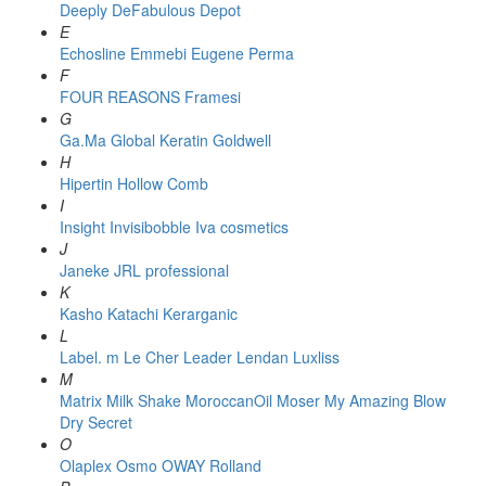
Deeply
DeFabulous
Depot
E
Echosline
Emmebi
Eugene Perma
F
FOUR REASONS
Framesi
G
Ga.Ma
Global Keratin
Goldwell
H
Hipertin
Hollow Comb
I
Insight
Invisibobble
Iva cosmetics
J
Janeke
JRL professional
K
Kasho
Katachi
Kerarganic
L
Label. m
Le Cher
Leader
Lendan
Luxliss
M
Matrix
Milk Shake
MoroccanOil
Moser
My Amazing Blow
Dry Secret
O
Olaplex
Osmo
OWAY Rolland