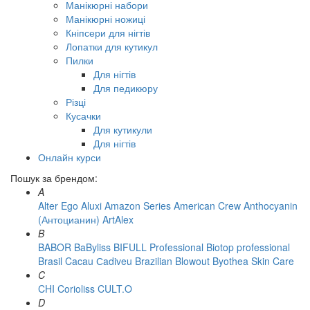
Манікюрні набори
Манікюрні ножиці
Кніпсери для нігтів
Лопатки для кутикул
Пилки
Для нігтів
Для педикюру
Різці
Кусачки
Для кутикули
Для нігтів
Онлайн курси
Пошук за брендом:
A
Alter Ego
Aluxi
Amazon Series
American Crew
Anthocyanin
(Антоцианин)
ArtAlex
B
BABOR
BaByliss
BIFULL Professional
Biotop professional
Brasil Cacau Сadiveu
Brazilian Blowout
Byothea Skin Care
C
CHI
Corioliss
CULT.O
D