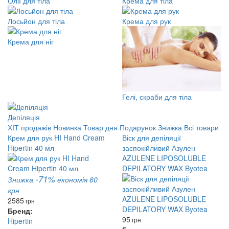
Олії для тіла
Крема для тіла
Лосьйон для тіла
Крема для рук
Крема для ніг
Гелі, скраби для тіла
Депіляція
ХІТ продажів
Новинка
Товар дня
Подарунок
Знижка
Всі товари
Крем для рук HI Hand Cream
Віск для депіляції
Hipertin 40 мл
заспокійливий Азулен
AZULENE LIPOSOLUBLE
DEPILATORY WAX Byotea
-71%
Знижка
економія 60
грн
25
85
грн
Бренд:
95
грн
Hipertin