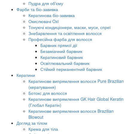
Пудра для об'єму
Фарби та біо-завивка
Кератинова біо-завивка
Окислювачі Oxi
Тонуючі кондиціонери, маски, муси, спреї
Знебарвлення та освітлення волосся
Професійна фарба для волосся
Барвник прямої дії
Безаміачний барвник
Кератиновий барвник
Освітлювальний барвник
Стійкий перманентний барвник
Кератини
Кератинове випрямлення волосся Pure Brazilian
(кератування)
Ботокс для волосся
Кератинове випрямлення GK Hair Global Keratin
(Глобал Кератін)
Кератинове випрямлення волосся Brazilian
Blowout
Догляд за тілом
Крема для тіла