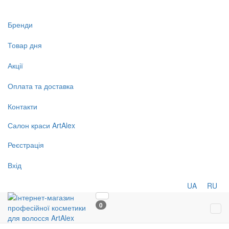
Бренди
Товар дня
Акції
Оплата та доставка
Контакти
Салон
краси
ArtAlex
Реєстрація
Вхід
UA
RU
0
Tog
navi