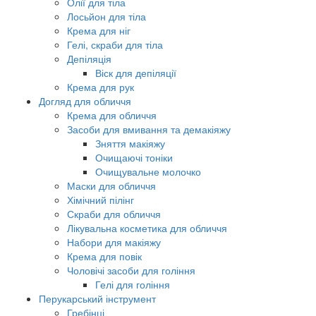
Олії для тіла
Лосьйон для тіла
Крема для ніг
Гелі, скраби для тіла
Депіляція
Віск для депіляції
Крема для рук
Догляд для обличчя
Крема для обличчя
Засоби для вмивання та демакіяжу
Зняття макіяжу
Очищаючі тоніки
Очищувальне молочко
Маски для обличчя
Хімічний пілінг
Скраби для обличчя
Лікувальна косметика для обличчя
Набори для макіяжу
Крема для повік
Чоловічі засоби для гоління
Гелі для гоління
Перукарський інструмент
Гребінці